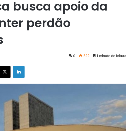
a busca apoio da
nter perdão
s
0
522
1 minuto de leitura
X
Linkedin