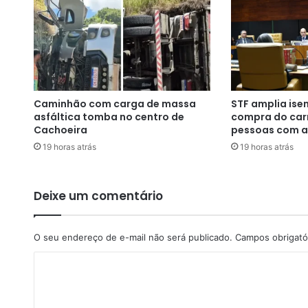
l
e
i
t
o
r
a
Caminhão com carga de massa
STF amplia ise
l
asfáltica tomba no centro de
compra do carr
(
Cachoeira
pessoas com a
M
19 horas atrás
19 horas atrás
P
E
-
R
Deixe um comentário
J
)
p
O seu endereço de e-mail não será publicado.
Campos obrigató
e
C
d
e
o
a
m