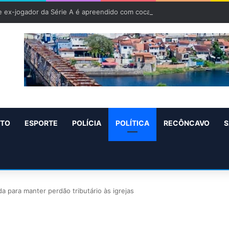
e ex-jogador da Série A é apreendido com cocaína em operação
NTO
ESPORTE
POLÍCIA
POLÍTICA
RECÔNCAVO
S
 para manter perdão tributário às igrejas