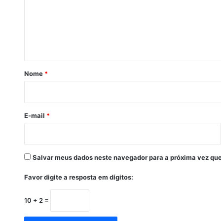
i
m
e
p
n
u
t
g
n
á
a
r
ç
Nome
*
ã
i
o
o
d
a
E-mail
*
c
a
n
d
Salvar meus dados neste navegador para a próxima vez que
i
d
Favor digite a resposta em dígitos:
a
t
10 + 2 =
u
r