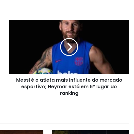
M
e
s
s
i
é
o
a
t
Messi é o atleta mais influente do mercado
l
esportivo; Neymar está em 6º lugar do
e
t
ranking
a
m
a
i
s
i