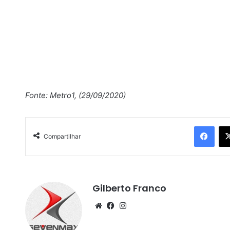
Fonte: Metro1, (29/09/2020)
Facebook
Compartilhar
Gilberto Franco
We
Fa
Ins
bsi
ce
tag