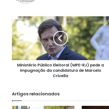
te
bo
ra
ok
m
M
i
n
i
s
t
é
r
i
Ministério Público Eleitoral (MPE-RJ) pede a
o
impugnação da candidatura de Marcelo
P
ú
Crivella
b
l
i
Artigos relacionados
c
o
E