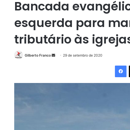
Bancada evangélic
esquerda para ma
tributário às igreja
Gilberto Franco
M
29 de setembro de 2020
a
Facebook
n
d
e
u
m
e
-
m
a