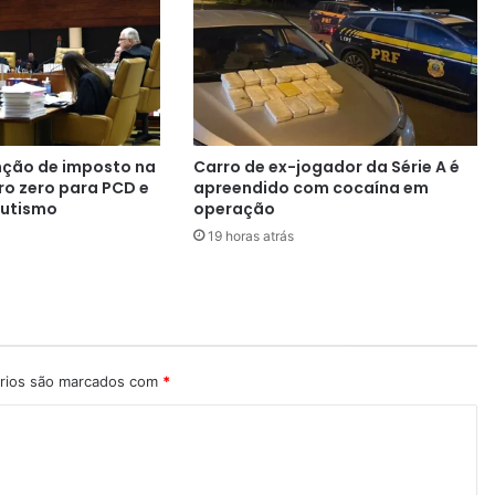
n
f
l
u
e
n
t
nção de imposto na
Carro de ex-jogador da Série A é
e
o zero para PCD e
apreendido com cocaína em
d
utismo
operação
o
19 horas atrás
m
e
r
c
a
d
o
rios são marcados com
*
e
s
p
o