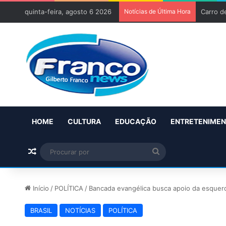
quinta-feira, agosto 6 2026
Notícias de Última Hora
Carro d
HOME
CULTURA
EDUCAÇÃO
ENTRETENIME
Artigo aleatório
Procurar
por
Início
/
POLÍTICA
/
Bancada evangélica busca apoio da esquerda
BRASIL
NOTÍCIAS
POLÍTICA