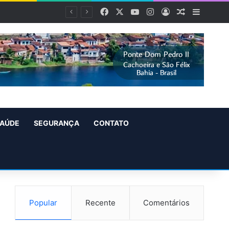
Facebook
X
YouTube
Instagram
Entrar
Artigo alea
Barra L
AÚDE
SEGURANÇA
CONTATO
Popular
Recente
Comentários