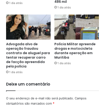
486 mil
m
o
1 dia atrás
i
1 dia atrás
s
c
d
r
e
o
i
e
n
p
c
e
ê
q
n
Advogada alvo de
Polícia Militar apreende
u
d
operação fraudou
drogas e motocicleta
e
i
contrato de aluguel para
durante operação em
n
o
tentar recuperar carro
Muritiba
a
de facção apreendido
s
1 dia atrás
pela polícia
s
n
e
a
1 dia atrás
m
h
p
i
Deixe um comentário
r
s
e
t
s
ó
O seu endereço de e-mail não será publicado.
Campos
a
r
obrigatórios são marcados com
*