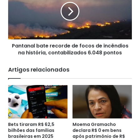
d
t
i
a
t
n
o
a
d
l
e
b
R
Pantanal bate recorde de focos de incêndios
a
$
na história, contabilizados 6.048 pontos
t
1
e
0
r
Artigos relacionados
b
e
i
c
l
o
h
r
õ
d
e
e
s
d
p
e
a
Bets tiraram R$ 62,5
Moema Gramacho
f
r
bilhões das famílias
declara R$ 0 em bens
o
brasileiras em 2025
após patrimônio de R$
a
c