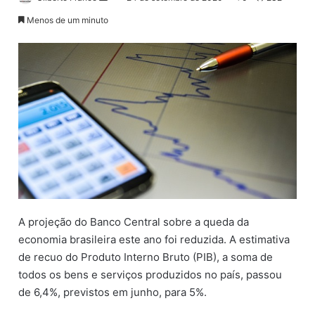
a
Menos de um minuto
n
d
e
u
m
e
-
m
a
i
l
A projeção do Banco Central sobre a queda da
economia brasileira este ano foi reduzida. A estimativa
de recuo do Produto Interno Bruto (PIB), a soma de
todos os bens e serviços produzidos no país, passou
de 6,4%, previstos em junho, para 5%.