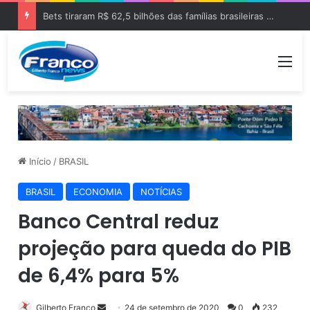
Bets tiraram R$ 62,5 bilhões das famílias brasileiras em 2025
Me
Início
/
BRASIL
BRASIL
ECONOMIA
NOTÍCIAS
Banco Central reduz
projeção para queda do PIB
de 6,4% para 5%
Gilberto Franco
M
24 de setembro de 2020
0
232