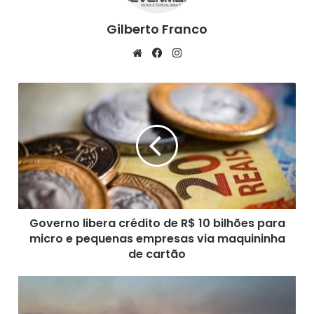
Gilberto Franco
We
Fa
Ins
bsi
ce
tag
te
bo
ra
G
ok
m
o
v
e
r
n
o
l
i
Governo libera crédito de R$ 10 bilhões para
b
micro e pequenas empresas via maquininha
e
r
de cartão
a
c
P
r
a
é
n