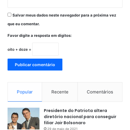
p
o
Salvar meus dados neste navegador para a próxima vez
n
t
que eu comentar.
o
Favor digite a resposta em dígitos:
s
oito + doze =
Popular
Recente
Comentários
Presidente do Patriota altera
diretório nacional para conseguir
filiar Jair Bolsonaro
29 de maio de 2021