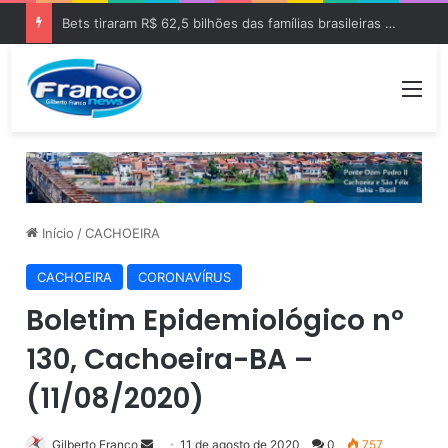
Bets tiraram R$ 62,5 bilhões das famílias brasileiras em 2025
Me
Início
/
CACHOEIRA
CACHOEIRA
CORONAVÍRUS
Boletim Epidemiológico nº
130, Cachoeira-BA –
(11/08/2020)
Gilberto Franco
M
11 de agosto de 2020
0
757