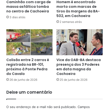
M
Caminhão com carga de
Homem é encontrado
n
massa asfáltica tomba
morto com marcas de
a
º
no centro de Cachoeira
tiros às margens da BA-
n
1
502, em Cachoeira
g
4
3 dias atrás
a
2 semanas atrás
8
b
,
e
C
i
r
r
u
a
z
-
d
B
a
Colisão entre 2 carros é
Vice da OAB-BA destaca
A
s
registrada na BR-101,
presença dos 3 Poderes
-
A
próximo à Ponte Pedra
em data magna da
(
l
do Cavalo
Cachoeira
1
m
26 de junho de 2026
25 de junho de 2026
1
a
/
s
Deixe um comentário
0
-
8
B
/
A
O seu endereço de e-mail não será publicado.
Campos
2
-