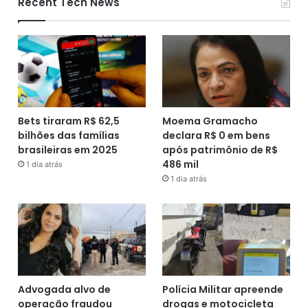
Recent Tech News
Bets tiraram R$ 62,5
Moema Gramacho
bilhões das famílias
declara R$ 0 em bens
brasileiras em 2025
após patrimônio de R$
486 mil
1 dia atrás
1 dia atrás
Advogada alvo de
Polícia Militar apreende
operação fraudou
drogas e motocicleta