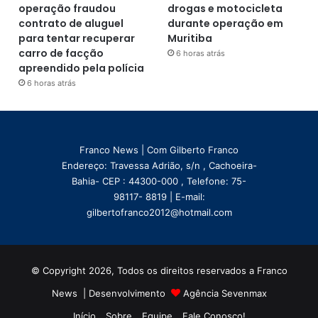
operação fraudou
drogas e motocicleta
contrato de aluguel
durante operação em
para tentar recuperar
Muritiba
carro de facção
6 horas atrás
apreendido pela polícia
6 horas atrás
Franco News | Com Gilberto Franco
Endereço: Travessa Adrião, s/n , Cachoeira-
Bahia- CEP : 44300-000 , Telefone: 75-
98117- 8819 | E-mail:
gilbertofranco2012@hotmail.com
© Copyright 2026, Todos os direitos reservados a Franco
News | Desenvolvimento
Agência Sevenmax
Início
Sobre
Equipe
Fale Conosco!