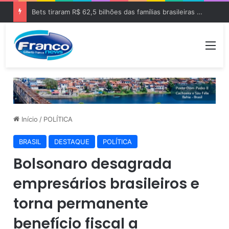
Bets tiraram R$ 62,5 bilhões das famílias brasileiras em 2025
Me
Início
/
POLÍTICA
BRASIL
DESTAQUE
POLÍTICA
Bolsonaro desagrada
empresários brasileiros e
torna permanente
benefício fiscal a