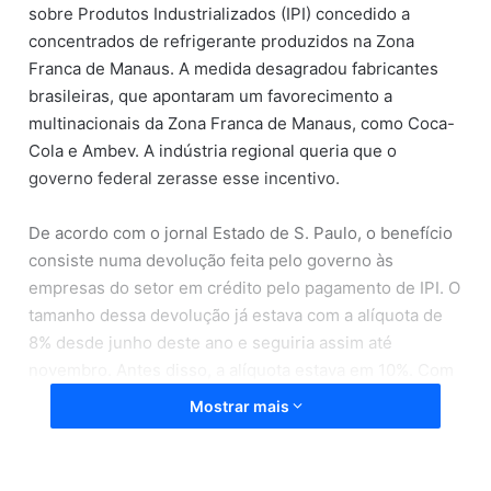
sobre Produtos Industrializados (IPI) concedido a
concentrados de refrigerante produzidos na Zona
Franca de Manaus. A medida desagradou fabricantes
brasileiras, que apontaram um favorecimento a
multinacionais da Zona Franca de Manaus, como Coca-
Cola e Ambev. A indústria regional queria que o
governo federal zerasse esse incentivo.
De acordo com o jornal Estado de S. Paulo, o benefício
consiste numa devolução feita pelo governo às
empresas do setor em crédito pelo pagamento de IPI. O
tamanho dessa devolução já estava com a alíquota de
8% desde junho deste ano e seguiria assim até
novembro. Antes disso, a alíquota estava em 10%. Com
o novo decreto, a taxa de 8% se tornará definitiva,
Mostrar mais
passando a vigorar daqui a quatro meses.
O decreto de Bolsonaro está publicado no Diário Oficial