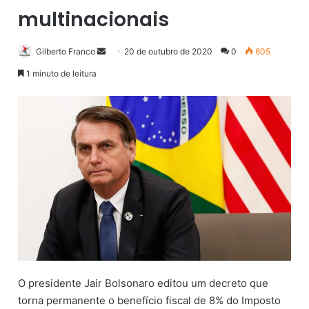
multinacionais
Gilberto Franco
M
20 de outubro de 2020
0
605
a
1 minuto de leitura
n
d
e
u
m
e
-
m
a
i
l
O presidente Jair Bolsonaro editou um decreto que
torna permanente o benefício fiscal de 8% do Imposto