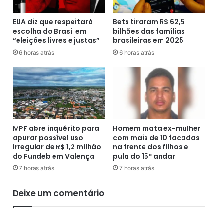
i
l
a
i
EUA diz que respeitará
Bets tiraram R$ 62,5
é
a
escolha do Brasil em
bilhões das famílias
c
“eleições livres e justas”
brasileiras em 2025
l
o
i
n
6 horas atrás
6 horas atrás
c
v
e
o
n
c
ç
a
a
d
d
o
e
p
MPF abre inquérito para
Homem mata ex-mulher
9
a
apurar possível uso
com mais de 10 facadas
0
r
irregular de R$ 1,2 milhão
na frente dos filhos e
p
a
do Fundeb em Valença
pula do 15º andar
a
s
7 horas atrás
7 horas atrás
r
e
a
l
Deixe um comentário
1
e
2
ç
1
ã