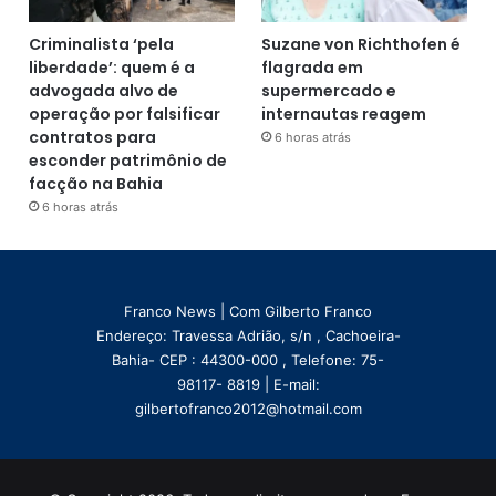
Criminalista ‘pela
Suzane von Richthofen é
liberdade’: quem é a
flagrada em
advogada alvo de
supermercado e
operação por falsificar
internautas reagem
contratos para
6 horas atrás
esconder patrimônio de
facção na Bahia
6 horas atrás
Franco News | Com Gilberto Franco
Endereço: Travessa Adrião, s/n , Cachoeira-
Bahia- CEP : 44300-000 , Telefone: 75-
98117- 8819 | E-mail:
gilbertofranco2012@hotmail.com