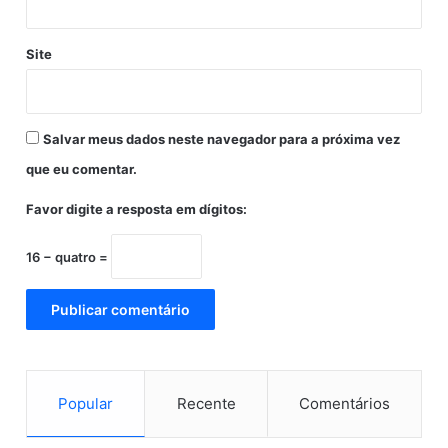
r
ó
d
Site
i
o
à
v
Salvar meus dados neste navegador para a próxima vez
i
o
que eu comentar.
l
Favor digite a resposta em dígitos:
ê
n
c
16 − quatro =
i
a
,
a
o
e
x
Popular
Recente
Comentários
t
r