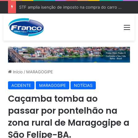
STF amplia isenção de imposto na compra do carro zero para PCD e pessoas com autismo
Me
Início
/
MARAGOGIPE
ACIDENTE
MARAGOGIPE
NOTÍCIAS
Caçamba tomba ao
passar por pontelhão na
zona rural de Maragogipe a
São Felipe-BA.