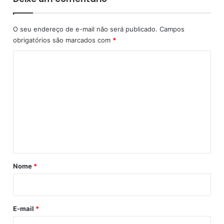
a
r
’
O seu endereço de e-mail não será publicado.
Campos
r
obrigatórios são marcados com
*
e
l
C
i
o
g
i
m
ã
e
o
n
p
a
t
r
á
a
i
r
Nome
*
n
i
c
i
o
t
E-mail
*
a