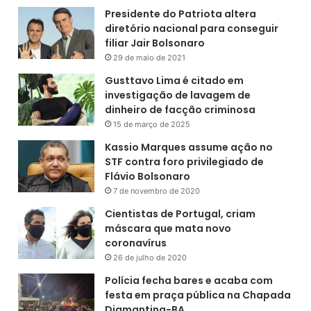
e
Presidente do Patriota altera
m
diretório nacional para conseguir
i
filiar Jair Bolsonaro
s
29 de maio de 2021
m
Gusttavo Lima é citado em
o
investigação de lavagem de
e
dinheiro de facção criminosa
a
15 de março de 2025
o
f
Kassio Marques assume ação no
a
STF contra foro privilegiado de
n
Flávio Bolsonaro
a
7 de novembro de 2020
t
Cientistas de Portugal, criam
i
máscara que mata novo
s
coronavírus
m
o
26 de julho de 2020
c
Polícia fecha bares e acaba com
e
festa em praça pública na Chapada
g
Diamantina-BA