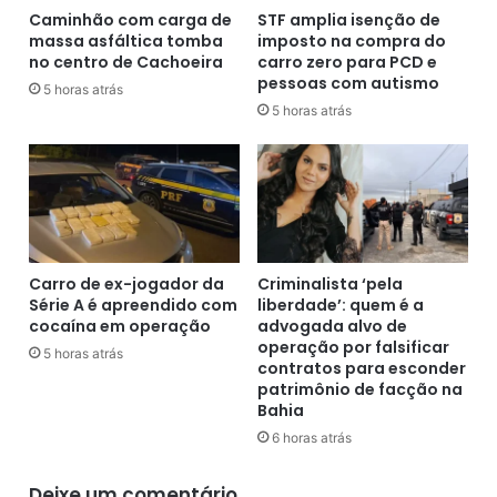
l
p
Caminhão com carga de
STF amplia isenção de
e
massa asfáltica tomba
imposto na compra do
a
no centro de Cachoeira
carro zero para PCD e
x
r
pessoas com autismo
.
e
5 horas atrás
d
5 horas atrás
e
‘
i
n
s
t
r
Carro de ex-jogador da
Criminalista ‘pela
u
Série A é apreendido com
liberdade’: quem é a
m
cocaína em operação
advogada alvo de
e
operação por falsificar
5 horas atrás
n
contratos para esconder
patrimônio de facção na
t
Bahia
a
l
6 horas atrás
i
z
Deixe um comentário