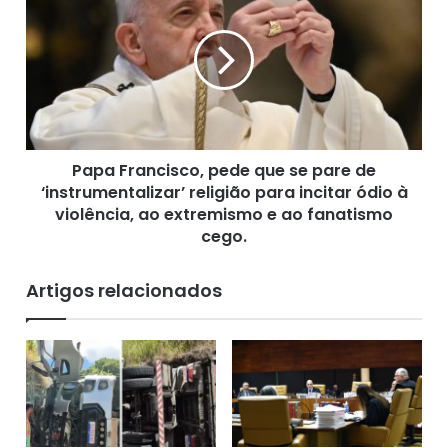
e
a
a
p
d
a
o
F
r
r
B
a
a
n
r
c
Papa Francisco, pede que se pare de
t
i
i
‘instrumentalizar’ religião para incitar ódio à
s
n
c
violência, ao extremismo e ao fanatismo
h
o
cego.
o
,
é
p
Artigos relacionados
o
e
v
d
i
e
c
q
e
u
d
e
e
s
A
e