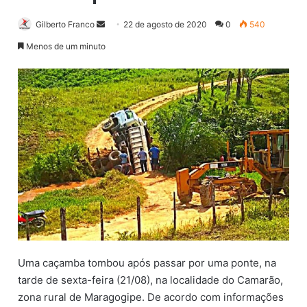
Gilberto Franco
M
22 de agosto de 2020
0
540
a
Menos de um minuto
n
d
e
u
m
e
-
m
a
i
l
Uma caçamba tombou após passar por uma ponte, na
tarde de sexta-feira (21/08), na localidade do Camarão,
zona rural de Maragogipe. De acordo com informações