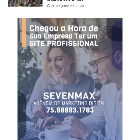
o
26 de julho de 2020
.