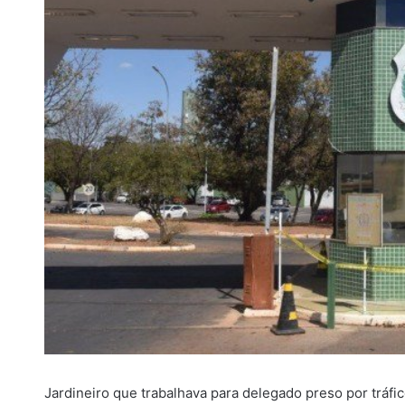
i
l
Jardineiro que trabalhava para delegado preso por trá