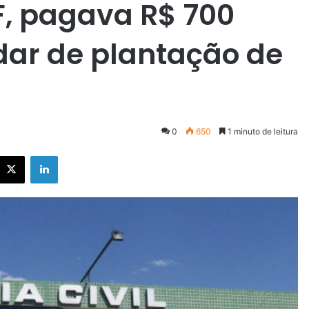
, pagava R$ 700
idar de plantação de
0
650
1 minuto de leitura
X
Linkedin