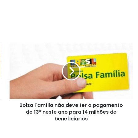
B
o
l
s
a
F
a
m
í
Bolsa Família não deve ter o pagamento
l
do 13º neste ano para 14 milhões de
i
a
beneficiários
n
ã
o