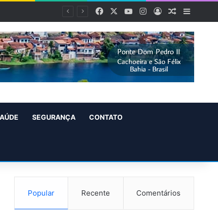
Facebook
X
YouTube
Instagram
Entrar
Artigo alea
Barra L
AÚDE
SEGURANÇA
CONTATO
Popular
Recente
Comentários