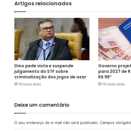
Artigos relacionados
r
m
a
q
u
e
e
s
t
á
Dino pede vista e suspende
Governo projet
d
julgamento do STF sobre
para 2027 de R
i
criminalização dos jogos de azar
R$ 96”
s
16 horas atrás
16 horas atrás
p
o
s
t
Deixe um comentário
o
a
e
O seu endereço de e-mail não será publicado.
Campos obrigató
n