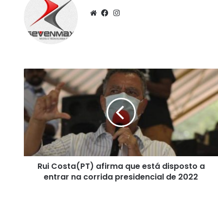
We
Fa
Ins
bsi
ce
tag
te
bo
ra
ok
m
R
u
i
C
o
s
t
a
(
Rui Costa(PT) afirma que está disposto a
P
entrar na corrida presidencial de 2022
T
)
a
f
i