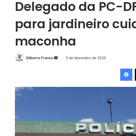
Delegado da PC-DF
para jardineiro cu
maconha
Gilberto Franco
M
5 de dezembro de 2020
a
Facebook
n
d
e
u
m
e
-
m
a