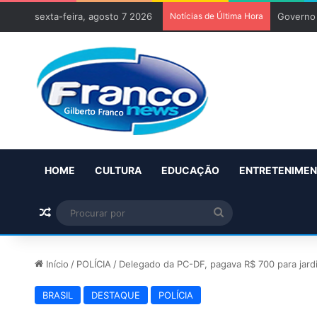
sexta-feira, agosto 7 2026
Notícias de Última Hora
Governo 
HOME
CULTURA
EDUCAÇÃO
ENTRETENIME
Artigo aleatório
Procurar
por
Início
/
POLÍCIA
/
Delegado da PC-DF, pagava R$ 700 para jard
BRASIL
DESTAQUE
POLÍCIA