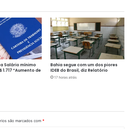
d
e
v
e
t
e
r
o
p
a
a Salário mínimo
Bahia segue com um dos piores
g
$ 1.717 “Aumento de
IDEB do Brasil, diz Relatório
a
17 horas atrás
m
e
n
t
o
d
o
1
rios são marcados com
*
3