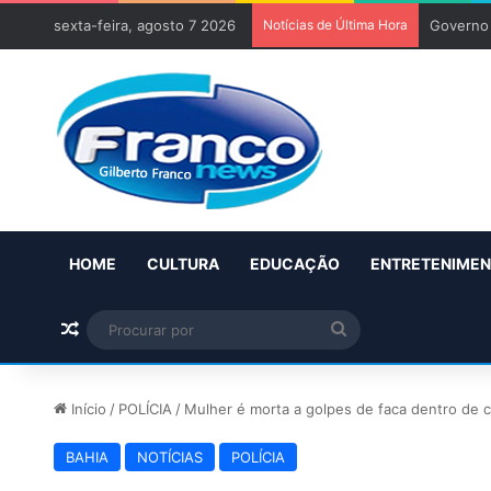
sexta-feira, agosto 7 2026
Notícias de Última Hora
Governo 
HOME
CULTURA
EDUCAÇÃO
ENTRETENIME
Artigo aleatório
Procurar
por
Início
/
POLÍCIA
/
Mulher é morta a golpes de faca dentro de c
BAHIA
NOTÍCIAS
POLÍCIA