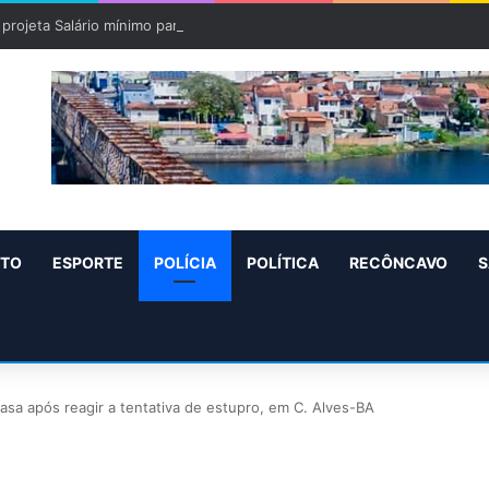
projeta Salário mínimo para 2027 de R$ 1.717 “Aumento de R$ 96”
NTO
ESPORTE
POLÍCIA
POLÍTICA
RECÔNCAVO
S
asa após reagir a tentativa de estupro, em C. Alves-BA