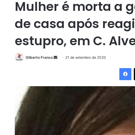
Mulher é morta a g
de casa após reagi
estupro, em C. Alv
Gilberto Franco
M
21 de setembro de 2020
a
Facebook
n
d
e
u
m
e
-
m
a