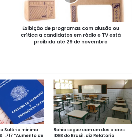
ç
ã
o
d
Exibição de programas com alusão ou
e
crítica a candidatos em rádio e TV está
p
r
proibida até 29 de novembro
o
g
r
a
m
a
s
c
o
m
a
l
u
a Salário mínimo
Bahia segue com um dos piores
s
$ 1.717 “Aumento de
IDEB do Brasil, diz Relatório