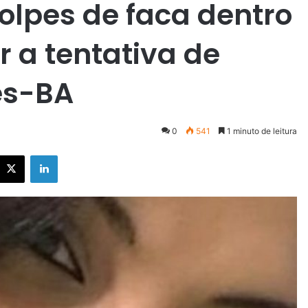
olpes de faca dentro
r a tentativa de
es-BA
0
541
1 minuto de leitura
X
Linkedin