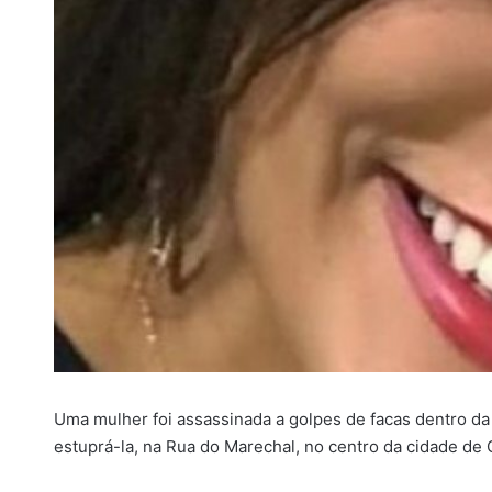
i
l
Uma mulher foi assassinada a golpes de facas dentro da 
estuprá-la, na Rua do Marechal, no centro da cidade de