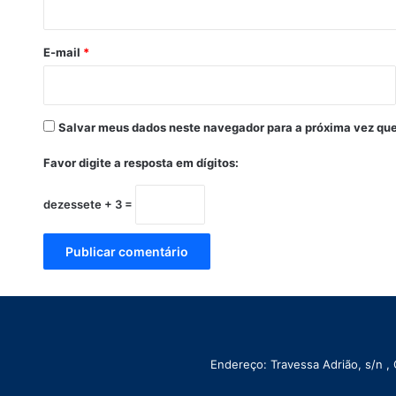
e
o
i
n
E-mail
*
v
e
s
t
Salvar meus dados neste navegador para a próxima vez que
i
g
Favor digite a resposta em dígitos:
a
d
dezessete + 3 =
o
s
p
o
r
s
u
s
Endereço: Travessa Adrião, s/n ,
p
e