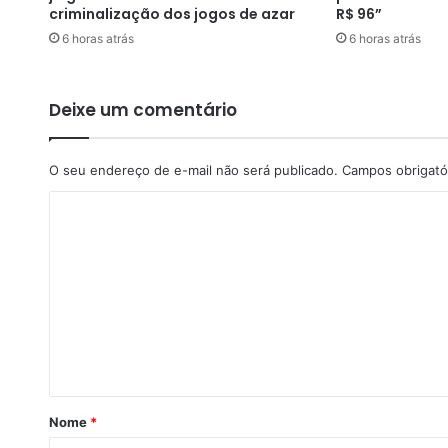
u
criminalização dos jogos de azar
R$ 96”
e
6 horas atrás
6 horas atrás
a
r
q
u
Deixe um comentário
a
s
e
O seu endereço de e-mail não será publicado.
Campos obrigató
R
C
$
2
o
,
m
5
b
e
i
n
l
t
h
õ
á
e
r
s
Nome
*
d
i