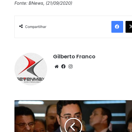
Fonte: BNews, (21/09/2020)
Facebook
Compartilhar
Gilberto Franco
We
Fa
Ins
bsi
ce
tag
te
bo
ra
ok
m
J
u
i
z
M