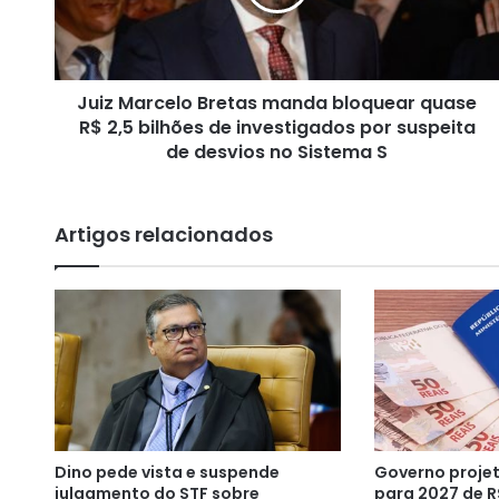
a
r
c
e
Juiz Marcelo Bretas manda bloquear quase
l
R$ 2,5 bilhões de investigados por suspeita
o
B
de desvios no Sistema S
r
e
t
Artigos relacionados
a
s
m
a
n
d
a
b
l
o
Dino pede vista e suspende
Governo projet
q
julgamento do STF sobre
para 2027 de R