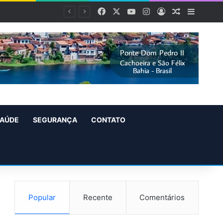
Facebook
X
YouTube
Instagram
Entrar
Artigo alea
Barra L
AÚDE
SEGURANÇA
CONTATO
Popular
Recente
Comentários