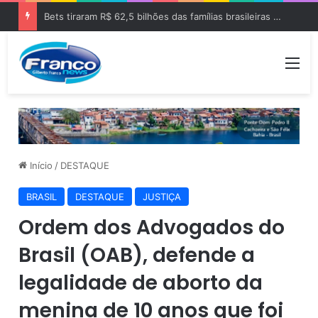
Bets tiraram R$ 62,5 bilhões das famílias brasileiras em 2025
Me
Início
/
DESTAQUE
BRASIL
DESTAQUE
JUSTIÇA
Ordem dos Advogados do
Brasil (OAB), defende a
legalidade de aborto da
menina de 10 anos que foi