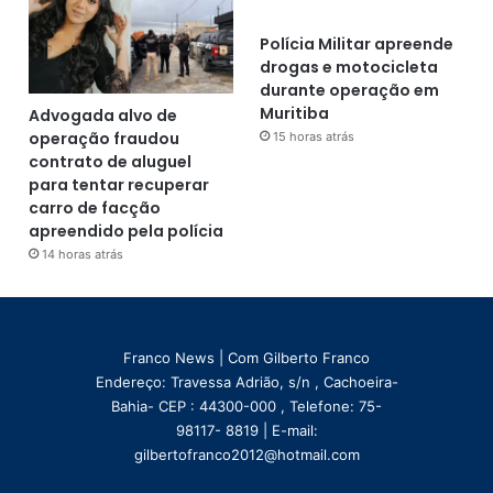
Polícia Militar apreende
drogas e motocicleta
durante operação em
Muritiba
Advogada alvo de
operação fraudou
15 horas atrás
contrato de aluguel
para tentar recuperar
carro de facção
apreendido pela polícia
14 horas atrás
Franco News | Com Gilberto Franco
Endereço: Travessa Adrião, s/n , Cachoeira-
Bahia- CEP : 44300-000 , Telefone: 75-
98117- 8819 | E-mail:
gilbertofranco2012@hotmail.com