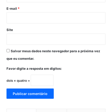
o
f
a
E-mail
*
e
s
i
i
t
l
a
é
.
Site
u
m
p
a
Salvar meus dados neste navegador para a próxima vez
í
s
que eu comentar.
r
a
Favor digite a resposta em dígitos:
c
i
dois × quatro =
s
t
a
.