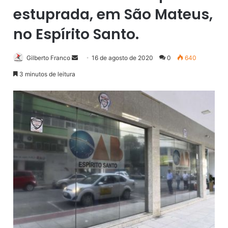
estuprada, em São Mateus,
no Espírito Santo.
Gilberto Franco
M
16 de agosto de 2020
0
640
a
3 minutos de leitura
n
d
e
u
m
e
-
m
a
i
l