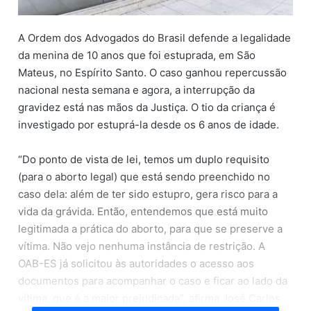
A Ordem dos Advogados do Brasil defende a legalidade
da menina de 10 anos que foi estuprada, em São
Mateus, no Espírito Santo. O caso ganhou repercussão
nacional nesta semana e agora, a interrupção da
gravidez está nas mãos da Justiça. O tio da criança é
investigado por estuprá-la desde os 6 anos de idade.
“Do ponto de vista de lei, temos um duplo requisito
(para o aborto legal) que está sendo preenchido no
caso dela: além de ter sido estupro, gera risco para a
vida da grávida. Então, entendemos que está muito
legitimada a prática do aborto, para que se preserve a
vítima. Não vejo nenhuma instância de restrição. A
OAB-ES já solicitou às autoridades o acesso aos
documentos para acompanhar o caso e ficar ao lado da
vítima, que é a maior prejudicada”, afirma José Carlos