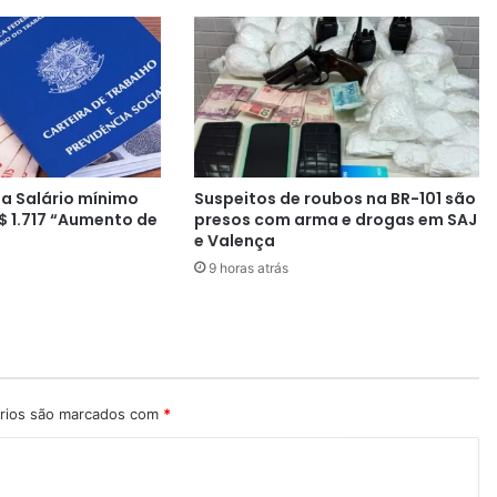
e
r
a
c
e
s
s
o
a Salário mínimo
Suspeitos de roubos na BR-101 são
a
$ 1.717 “Aumento de
presos com arma e drogas em SAJ
c
e Valença
i
9 horas atrás
d
a
d
e
s
v
i
rios são marcados com
*
z
i
n