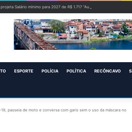
projeta Salário mínimo para 2027 de R$ 1.717 “Aumento de R$ 96”
NTO
ESPORTE
POLÍCIA
POLÍTICA
RECÔNCAVO
S
d-19, passeia de moto e conversa com garis sem o uso da máscara no