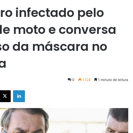
ro infectado pelo
de moto e conversa
so da máscara no
a
0
1.124
1 minuto de leitura
X
Linkedin