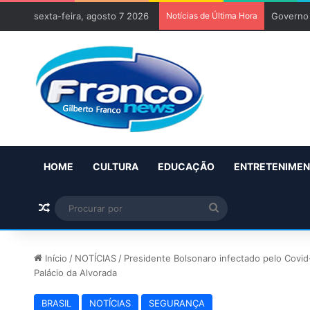
sexta-feira, agosto 7 2026
Notícias de Última Hora
Governo 
HOME
CULTURA
EDUCAÇÃO
ENTRETENIME
Artigo aleatório
Procurar
por
Início
/
NOTÍCIAS
/
Presidente Bolsonaro infectado pelo Covi
Palácio da Alvorada
BRASIL
NOTÍCIAS
SEGURANÇA