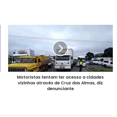
M
o
t
o
r
i
s
t
a
Motoristas tentam ter acesso a cidades
s
vizinhas através de Cruz das Almas, diz
t
e
denunciante
n
t
a
m
t