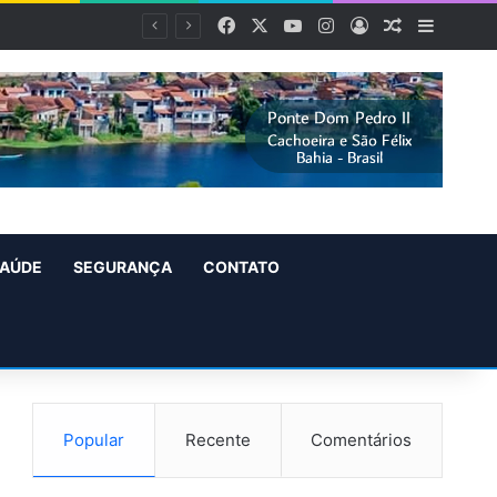
Facebook
X
YouTube
Instagram
Entrar
Artigo alea
Barra L
AÚDE
SEGURANÇA
CONTATO
Popular
Recente
Comentários