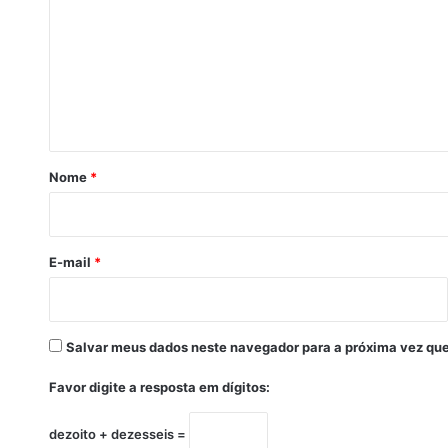
2
m
3
/
e
0
n
7
t
/
2
á
0
r
2
Nome
*
0
i
)
o
E-mail
*
Salvar meus dados neste navegador para a próxima vez que
Favor digite a resposta em dígitos:
dezoito + dezesseis =