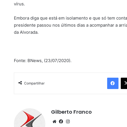
vírus.
Embora diga que está em isolamento e que só tem contato
presidente passou nos últimos dias a acompanhar a arri
da Alvorada.
Fonte: BNews, (23/07/2020).
Facebook
Compartilhar
Gilberto Franco
We
Fa
Ins