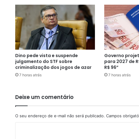
g
i
c
o
n
°
1
1
Dino pede vista e suspende
Governo projet
4
julgamento do STF sobre
para 2027 de R
,
criminalização dos jogos de azar
R$ 96”
C
7 horas atrás
7 horas atrás
a
c
h
o
Deixe um comentário
e
i
r
O seu endereço de e-mail não será publicado.
Campos obrigató
a
C
-
(
o