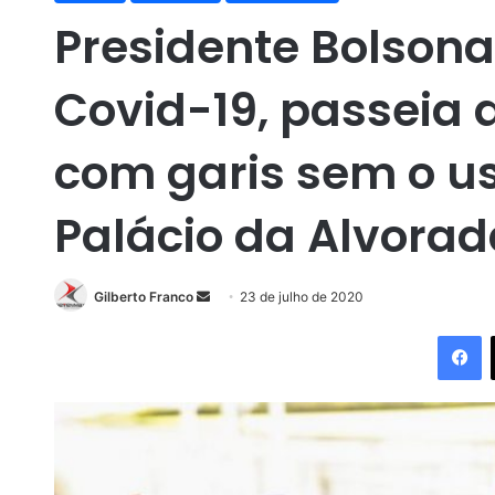
Presidente Bolsona
Covid-19, passeia 
com garis sem o u
Palácio da Alvorad
Gilberto Franco
M
23 de julho de 2020
a
Facebook
n
d
e
u
m
e