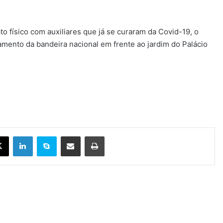
 físico com auxiliares que já se curaram da Covid-19, o
amento da bandeira nacional em frente ao jardim do Palácio
X
Linkedin
Skype
Compartilhar via e-mail
Imprimir