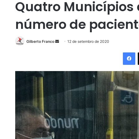
Quatro Municípios 
número de pacient
Gilberto Franco
M
12 de setembro de 2020
a
Facebook
n
d
e
u
m
e
-
m
a
i
l