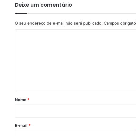
Deixe um comentário
d
e
i
O seu endereço de e-mail não será publicado.
Campos obrigató
x
a
C
m
a
o
T
m
V
e
G
l
n
o
t
b
o
á
d
r
Nome
*
e
p
i
o
o
i
E-mail
*
s
d