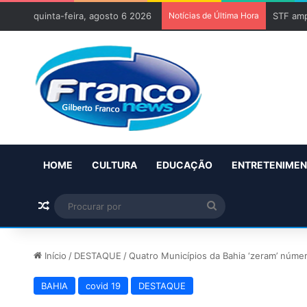
quinta-feira, agosto 6 2026
Notícias de Última Hora
STF amp
HOME
CULTURA
EDUCAÇÃO
ENTRETENIME
Artigo aleatório
Procurar
por
Início
/
DESTAQUE
/
Quatro Municípios da Bahia ‘zeram’ núme
BAHIA
covid 19
DESTAQUE