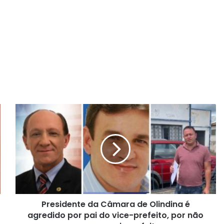
P
r
e
s
i
d
e
n
t
Presidente da Câmara de Olindina é
e
agredido por pai do vice-prefeito, por não
d