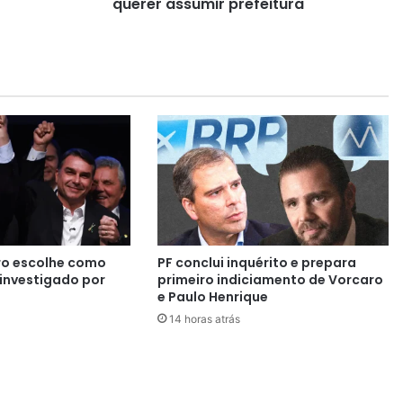
a
querer assumir prefeitura
C
â
m
a
r
a
d
e
O
l
i
n
d
ro escolhe como
PF conclui inquérito e prepara
i
investigado por
primeiro indiciamento de Vorcaro
n
e Paulo Henrique
a
14 horas atrás
é
a
g
r
e