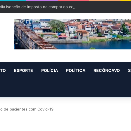
lia isenção de imposto na compra do carro zero para PCD e pessoas c
NTO
ESPORTE
POLÍCIA
POLÍTICA
RECÔNCAVO
S
ro de pacientes com Covid-19