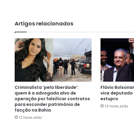
s
i
o
M
Artigos relacionados
e
i
r
a
e
G
l
ó
r
i
Criminalista ‘pela liberdade’:
Flávio Bolsona
a
quem é a advogada alvo de
vice deputado 
M
operação por falsificar contratos
estupro
e
para esconder patrimônio de
14 horas atrás
n
facção na Bahia
e
12 horas atrás
z
e
s