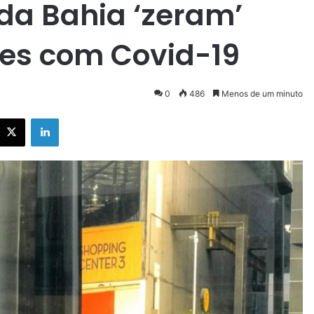
da Bahia ‘zeram’
es com Covid-19
0
486
Menos de um minuto
X
Linkedin