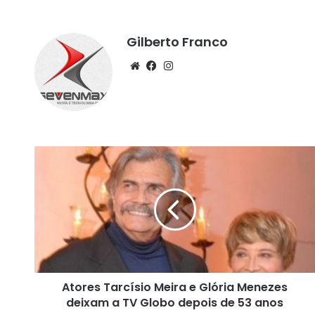
Gilberto Franco
We
Fa
Ins
bsi
ce
tag
te
bo
ra
ok
m
A
t
o
r
e
s
T
a
r
Atores Tarcísio Meira e Glória Menezes
c
deixam a TV Globo depois de 53 anos
í