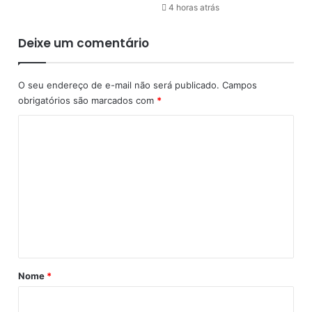
9
a
4 horas atrás
,
r
g
r
Deixe um comentário
e
e
r
t
a
a
O seu endereço de e-mail não será publicado.
Campos
f
d
obrigatórios são marcados com
*
o
e
r
i
C
t
x
o
e
a
s
t
m
r
r
e
e
ê
s
s
n
p
m
t
o
o
s
á
r
t
t
r
Nome
*
a
o
i
s
s
i
e