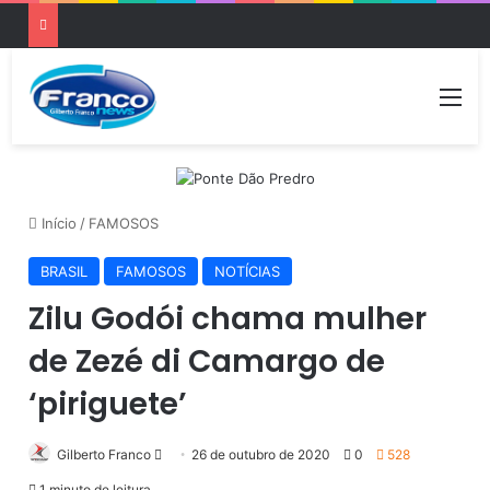
Me
Início
/
FAMOSOS
BRASIL
FAMOSOS
NOTÍCIAS
Zilu Godói chama mulher
de Zezé di Camargo de
‘piriguete’
Gilberto Franco
M
26 de outubro de 2020
0
528
a
1 minuto de leitura