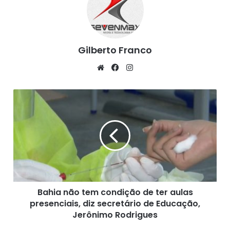
Gilberto Franco
We
Fa
Ins
bsi
ce
tag
te
bo
ra
B
ok
m
a
h
i
a
n
ã
o
t
Bahia não tem condição de ter aulas
e
presenciais, diz secretário de Educação,
m
c
Jerônimo Rodrigues
o