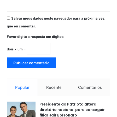
i
g
u
Salvar meus dados neste navegador para a próxima vez
e
s
que eu comentar.
Favor digite a resposta em dígitos:
dois × um =
Popular
Recente
Comentários
Presidente do Patriota altera
diretório nacional para conseguir
filiar Jair Bolsonaro