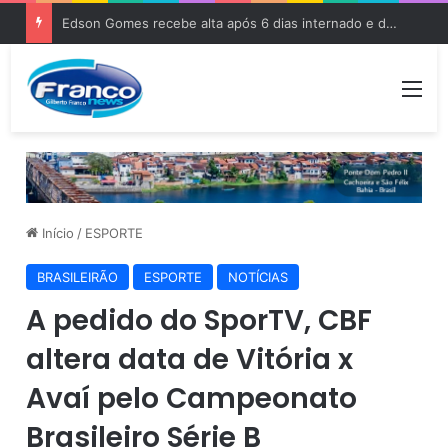
Edson Gomes recebe alta após 6 dias internado e deve voltar aos palcos
Me
Início
/
ESPORTE
BRASILEIRÃO
ESPORTE
NOTÍCIAS
A pedido do SporTV, CBF
altera data de Vitória x
Avaí pelo Campeonato
Brasileiro Série B