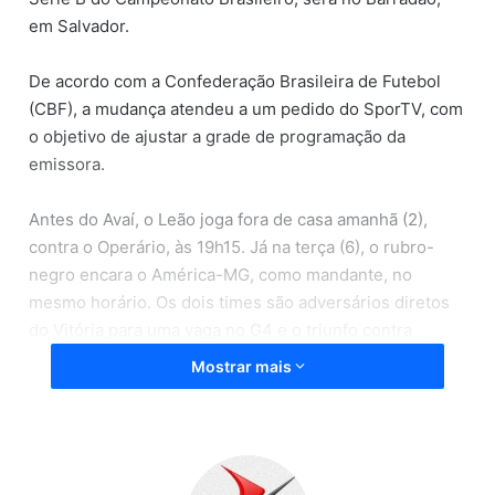
em Salvador.
De acordo com a Confederação Brasileira de Futebol
(CBF), a mudança atendeu a um pedido do SporTV, com
o objetivo de ajustar a grade de programação da
emissora.
Antes do Avaí, o Leão joga fora de casa amanhã (2),
contra o Operário, às 19h15. Já na terça (6), o rubro-
negro encara o América-MG, como mandante, no
mesmo horário. Os dois times são adversários diretos
do Vitória para uma vaga no G4 e o triunfo contra
ambos é um passo importante para alcançar o grupo de
Mostrar mais
acesso à Série A.
Fonte: Metro1, (01/10/2020)