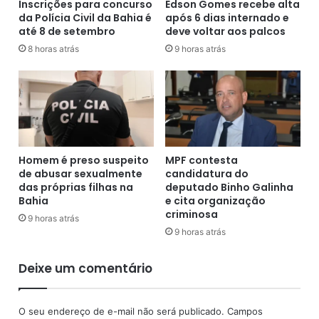
n
Inscrições para concurso
Edson Gomes recebe alta
u
c
da Polícia Civil da Bahia é
após 6 dias internado e
a
até 8 de setembro
deve voltar aos palcos
i
t
a
r
8 horas atrás
9 horas atrás
i
o
s
p
,
e
d
s
i
s
z
o
s
a
Homem é preso suspeito
MPF contesta
e
s
de abusar sexualmente
candidatura do
c
e
das próprias filhas na
deputado Binho Galinha
r
a
Bahia
e cita organização
e
p
criminosa
9 horas atrás
t
r
9 horas atrás
á
e
r
e
Deixe um comentário
i
n
o
d
d
e
O seu endereço de e-mail não será publicado.
Campos
e
1