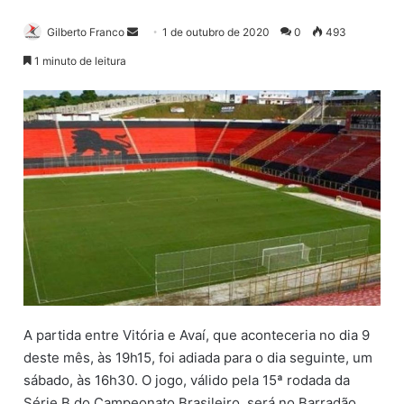
Gilberto Franco
M
1 de outubro de 2020
0
493
a
1 minuto de leitura
n
d
e
u
m
e
-
m
a
i
l
A partida entre Vitória e Avaí, que aconteceria no dia 9
deste mês, às 19h15, foi adiada para o dia seguinte, um
sábado, às 16h30. O jogo, válido pela 15ª rodada da
Série B do Campeonato Brasileiro, será no Barradão,