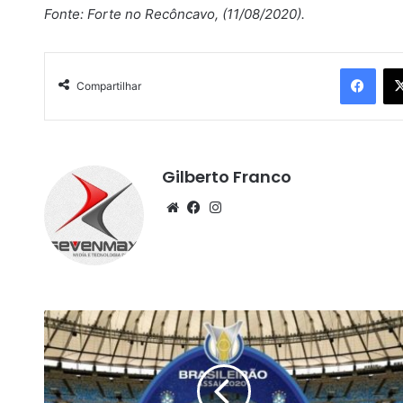
Fonte: Forte no Recôncavo, (11/08/2020).
Facebook
Compartilhar
Gilberto Franco
We
Fa
Ins
bsi
ce
tag
te
bo
ra
ok
m
J
u
s
t
i