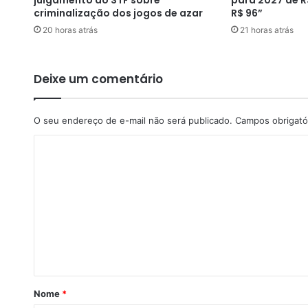
julgamento do STF sobre
para 2027 de R
V
criminalização dos jogos de azar
R$ 96”
G
20 horas atrás
21 horas atrás
l
o
b
o
Deixe um comentário
e
T
u
O seu endereço de e-mail não será publicado.
Campos obrigató
r
C
n
e
o
r
m
p
o
e
d
n
e
t
r
á
á
t
r
r
Nome
*
a