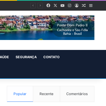
Facebook
X
YouTube
Instagram
Entrar
Artigo alea
Barra L
AÚDE
SEGURANÇA
CONTATO
Popular
Recente
Comentários