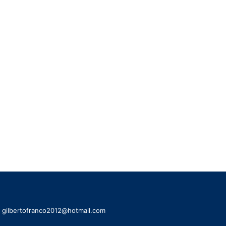
l: gilbertofranco2012@hotmail.com