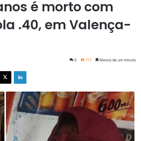
 anos é morto com
tola .40, em Valença-
0
777
Menos de um minuto
X
Linkedin