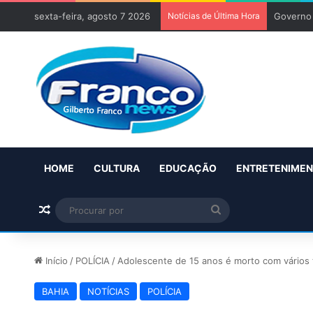
sexta-feira, agosto 7 2026
Notícias de Última Hora
Governo 
HOME
CULTURA
EDUCAÇÃO
ENTRETENIME
Artigo aleatório
Procurar
por
Início
/
POLÍCIA
/
Adolescente de 15 anos é morto com vários t
BAHIA
NOTÍCIAS
POLÍCIA