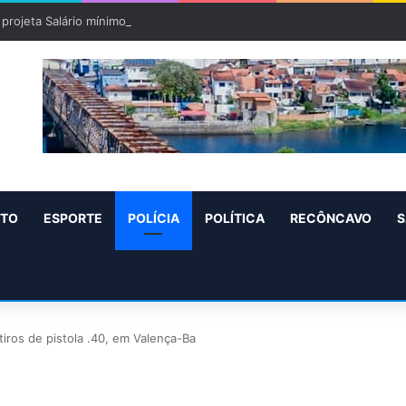
projeta Salário mínimo para 2027 de R$ 1.717 “Aumento de R$ 96”
NTO
ESPORTE
POLÍCIA
POLÍTICA
RECÔNCAVO
S
iros de pistola .40, em Valença-Ba