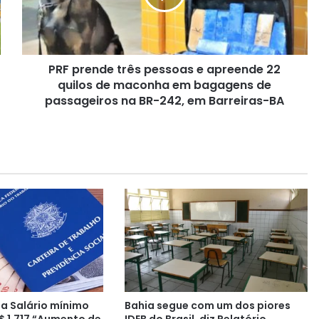
e
n
d
e
PRF prende três pessoas e apreende 22
t
quilos de maconha em bagagens de
r
ê
passageiros na BR-242, em Barreiras-BA
s
p
e
s
s
o
a
s
e
a
p
r
e
a Salário mínimo
Bahia segue com um dos piores
e