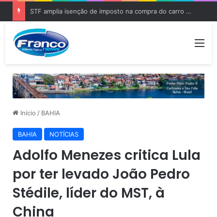
STF amplia isenção de imposto na compra do carro zero para PCD e pessoas com autismo
Me
Início
/
BAHIA
BAHIA
NOTÍCIAS
Adolfo Menezes critica Lula
por ter levado João Pedro
Stédile, líder do MST, à
China