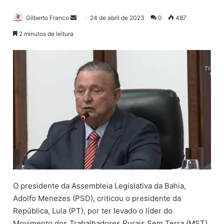
Gilberto Franco
M
24 de abril de 2023
0
487
a
2 minutos de leitura
n
d
e
u
m
e
-
m
a
i
l
O presidente da Assembleia Legislativa da Bahia,
Adolfo Menezes (PSD), criticou o presidente da
República, Lula (PT), por ter levado o líder do
Movimento dos Trabalhadores Rurais Sem Terra (MST),