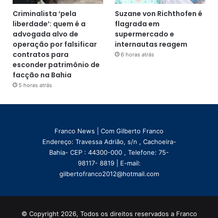
Criminalista ‘pela
Suzane von Richthofen é
liberdade’: quem é a
flagrada em
advogada alvo de
supermercado e
operação por falsificar
internautas reagem
contratos para
6 horas atrás
esconder patrimônio de
facção na Bahia
5 horas atrás
Franco News | Com Gilberto Franco
Endereço: Travessa Adrião, s/n , Cachoeira-
Bahia- CEP : 44300-000 , Telefone: 75-
98117- 8819 | E-mail:
gilbertofranco2012@hotmail.com
© Copyright 2026, Todos os direitos reservados a Franco