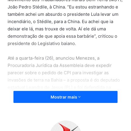
João Pedro Stédile, à China. “Eu estou estranhando e
também achei um absurdo o presidente Lula levar um
incendiário, o Stédile, para a China. Eu achei que ia
deixar ele lá, mas trouxe de volta. Aí ele dá uma
demonstração de que apoia essa barbárie”, criticou o
presidente do Legislativo baiano.
Até a quarta-feira (26), anunciou Menezes, a
Procuradoria Jurídica da Assembleia deve expedir
parecer sobre o pedido de CPI para investigar as
invasões de terra na Bahia – a proposta é do deputado
estadual Leandro de Jesus (PL) e foi defendida na
sessão desta segunda-feira (24) pelo deputado Luciano
Mostrar mais
Simões Filho (União Brasil), que fez também duras
críticas às invasões realizadas na Bahia. “O presidente
Lula, que é o presidente do Brasil, é o culpado se
deixar isso (o movimento de invasões) acontecer, se