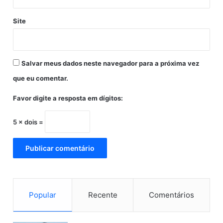
p
o
Site
r
a
t
i
Salvar meus dados neste navegador para a próxima vez
v
que eu comentar.
o
s
Favor digite a resposta em dígitos:
d
a
U
5 × dois =
n
i
ã
o
Popular
Recente
Comentários