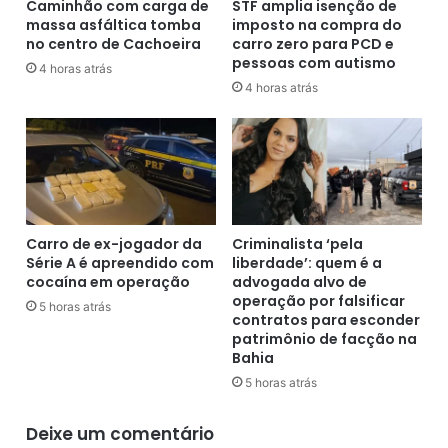
r
a
Caminhão com carga de
STF amplia isenção de
e
massa asfáltica tomba
imposto na compra do
,
no centro de Cachoeira
carro zero para PCD e
i
d
pessoas com autismo
r
e
4 horas atrás
o
p
4 horas atrás
e
u
m
t
e
a
m
d
p
o
r
l
Politica Livre, 24/04/2023
e
a
Carro de ex-jogador da
Criminalista ‘pela
s
n
Série A é apreendido com
liberdade’: quem é a
a
ç
cocaína em operação
advogada alvo de
e
a
operação por falsificar
5 horas atrás
n
contratos para esconder
p
patrimônio de facção na
d
r
Bahia
i
o
v
p
5 horas atrás
i
o
d
s
Deixe um comentário
a
t