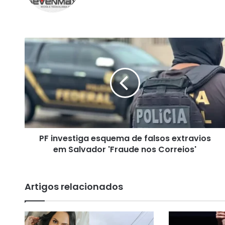
te
bo
ra
ok
m
P
F
i
n
v
e
s
t
i
PF investiga esquema de falsos extravios
g
em Salvador 'Fraude nos Correios'
a
e
s
q
Artigos relacionados
u
e
m
a