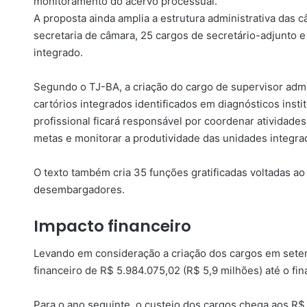
monitoramento do acervo processual.
A proposta ainda amplia a estrutura administrativa das c
secretaria de câmara, 25 cargos de secretário-adjunto e
integrado.
Segundo o TJ-BA, a criação do cargo de supervisor admi
cartórios integrados identificados em diagnósticos insti
profissional ficará responsável por coordenar atividades
metas e monitorar a produtividade das unidades integra
O texto também cria 35 funções gratificadas voltadas ao
desembargadores.
Impacto financeiro
Levando em consideração a criação dos cargos em sete
financeiro de R$ 5.984.075,02 (R$ 5,9 milhões) até o fin
Para o ano seguinte, o custeio dos cargos chega aos R$