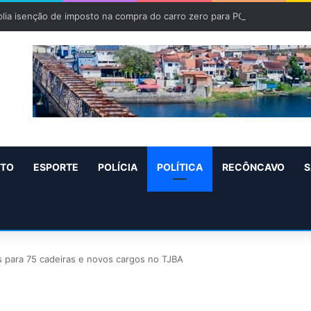
lia isenção de imposto na compra do carro zero para PCD e pessoas c
NTO
ESPORTE
POLÍCIA
POLÍTICA
RECÔNCAVO
S
 para 75 cadeiras e novos cargos no TJBA