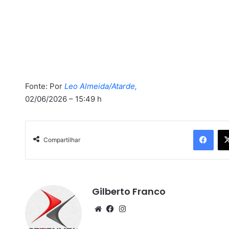
Fonte: Por
Leo Almeida/Atarde,
02/06/2026 – 15:49 h
Facebook
Compartilhar
Gilberto Franco
We
Fa
Ins
bsi
ce
tag