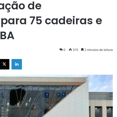
ação de
ara 75 cadeiras e
JBA
0
315
2 minutos de leitura
X
Linkedin