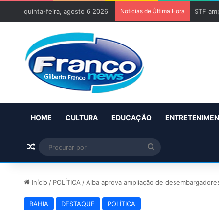
quinta-feira, agosto 6 2026
Notícias de Última Hora
STF amp
HOME
CULTURA
EDUCAÇÃO
ENTRETENIME
Artigo aleatório
Procurar
por
Início
/
POLÍTICA
/
Alba aprova ampliação de desembargadores
BAHIA
DESTAQUE
POLÍTICA