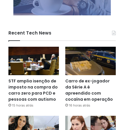
Recent Tech News
STF amplia isenção de
Carro de ex-jogador
imposto na compra do
da Série A é
carro zero para PCD e
apreendido com
pessoas com autismo
cocaína em operação
15 horas atrás
16 horas atrás