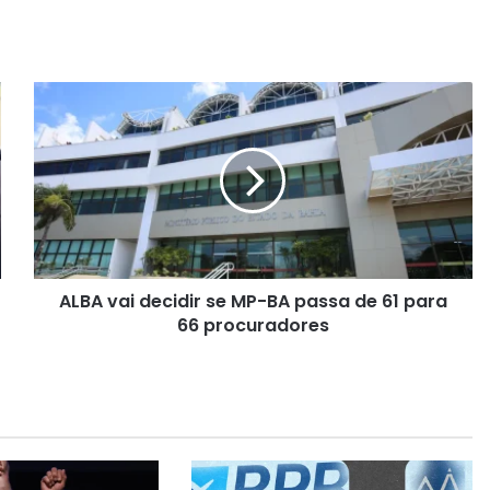
A
L
B
A
v
a
i
d
e
ALBA vai decidir se MP-BA passa de 61 para
c
66 procuradores
i
d
i
r
s
e
M
P