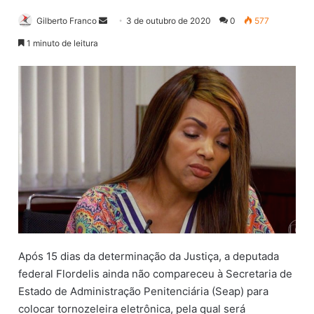
Gilberto Franco
M
3 de outubro de 2020
0
577
a
1 minuto de leitura
n
d
e
u
m
e
-
m
a
i
l
Após 15 dias da determinação da Justiça, a deputada
federal Flordelis ainda não compareceu à Secretaria de
Estado de Administração Penitenciária (Seap) para
colocar tornozeleira eletrônica, pela qual será