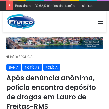
Bets tiraram R$ 62,5 bilhões das famílias brasileiras em 2025
Me
Início
/
POLÍCIA
BAHIA
NOTÍCIAS
POLÍCIA
Após denúncia anônima,
polícia encontra depósito
de drogas em Lauro de
Freitas-RMS