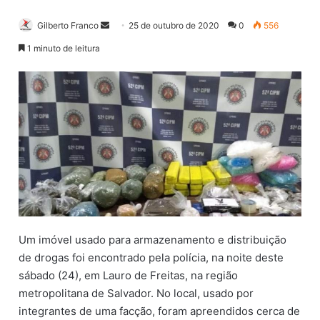
Gilberto Franco
M
25 de outubro de 2020
0
556
a
1 minuto de leitura
n
d
e
u
m
e
-
m
a
i
l
Um imóvel usado para armazenamento e distribuição
de drogas foi encontrado pela polícia, na noite deste
sábado (24), em Lauro de Freitas, na região
metropolitana de Salvador. No local, usado por
integrantes de uma facção, foram apreendidos cerca de