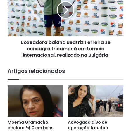
d
e
o
a
i
d
s
o
c
r
a
a
m
Boxeadora baiana Beatriz Ferreira se
b
i
consagra tricampeã em torneio
a
n
i
internacional, realizado na Bulgária
Fonte: BNews, (24/10/2020)
h
a
õ
n
Artigos relacionados
e
a
s
B
e
e
c
a
a
t
r
r
g
i
a
z
s
F
Moema Gramacho
Advogada alvo de
r
declara R$ 0 em bens
operação fraudou
e