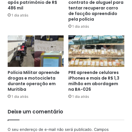
após patrimônio de R$
contrato de aluguel para
o
r
486 mil
tentar recuperar carro
u
r
de facção apreendido
b
e
1 dia atrás
pela polícia
a
i
1 dia atrás
d
r
a
a
s
s
e
e
m
c
E
o
n
n
c
s
Polícia Militar apreende
PRE apreende celulares
r
a
drogas e motocicleta
iPhones e mais de R$ 1,3
u
durante operação em
milhão em abordagem
g
Muritiba
na BA-026
z
r
i
a
1 dia atrás
1 dia atrás
l
t
h
r
Deixe um comentário
a
i
d
c
a
a
O seu endereço de e-mail não será publicado.
Campos