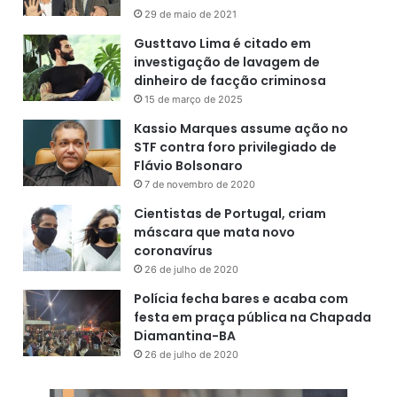
r
29 de maio de 2021
i
Gusttavo Lima é citado em
a
investigação de lavagem de
dinheiro de facção criminosa
15 de março de 2025
Kassio Marques assume ação no
STF contra foro privilegiado de
Flávio Bolsonaro
7 de novembro de 2020
Cientistas de Portugal, criam
máscara que mata novo
coronavírus
26 de julho de 2020
Polícia fecha bares e acaba com
festa em praça pública na Chapada
Diamantina-BA
26 de julho de 2020