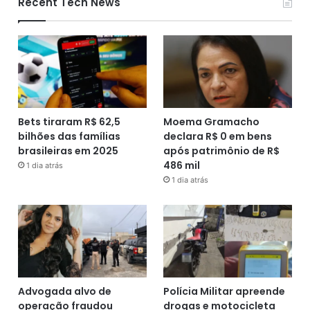
Recent Tech News
Bets tiraram R$ 62,5
Moema Gramacho
bilhões das famílias
declara R$ 0 em bens
brasileiras em 2025
após patrimônio de R$
486 mil
1 dia atrás
1 dia atrás
Advogada alvo de
Polícia Militar apreende
operação fraudou
drogas e motocicleta