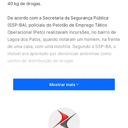
40 kg de drogas.
De acordo com a Secretaria da Segurança Pública
(SSP-BA), policiais do Pelotão de Emprego Tático
Operacional (Peto) realizavam incursões, no bairro de
Lagoa dos Patos, quando notaram um homem, na frente
de uma casa, com uma mochila. Segundo a SSP-BA, o
imóvel era apontado por denúncias anônimas como
centro de distribuição de drogas.
A Secretaria da Segurança informou ainda que durante
aproximação dos PMs, o suspeito correu, entrou na
Mostrar mais
casa, subiu para o telhado e fugiu, deixando cair um
documento. Dentro do imóvel foram encontraram cerca
de 37 kg de maconha, 1,5 kg de cocaína, 1 kg de crack,
três balanças, embalagens plásticas e um caderno com
registros das vendas ilícitas.