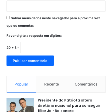
o
n
a
Salvar meus dados neste navegador para a próxima vez
l
,
que eu comentar.
r
Favor digite a resposta em dígitos:
e
a
l
20 + 8 =
i
z
a
d
o
n
a
Popular
Recente
Comentários
B
u
l
Presidente do Patriota altera
g
diretório nacional para conseguir
á
filiar Jair Bolsonaro