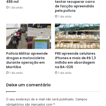
486 mil
tentar recuperar carro
a
a
de facção apreendido
b
c
1 dia atrás
pela polícia
e
o
1 dia atrás
i
”
r
a
a
p
a
ó
e
s
x
s
c
e
l
r
Polícia Militar apreende
PRE apreende celulares
u
d
drogas e motocicleta
iPhones e mais de R$ 1,3
i
durante operação em
milhão em abordagem
e
r
Muritiba
na BA-026
t
p
i
1 dia atrás
1 dia atrás
u
d
b
a
Deixe um comentário
l
p
i
o
c
r
O seu endereço de e-mail não será publicado.
Campos
a
a
obrigatórios são marcados com
*