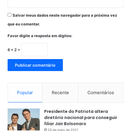
s
l
r
v
Salvar meus dados neste navegador para a próxima vez
e
a
d
d
que eu comentar.
e
o
s
Favor digite a resposta em dígitos:
r
s
o
6 + 2 =
c
i
a
i
s
Popular
Recente
Comentários
Presidente do Patriota altera
diretório nacional para conseguir
filiar Jair Bolsonaro
29 de maio de 2021