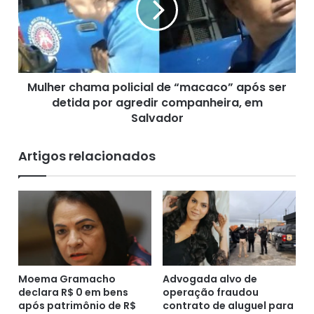
f
e
e
r
i
c
t
h
o
a
d
Mulher chama policial de “macaco” após ser
m
e
detida por agredir companheira, em
a
G
p
Salvador
o
o
v
l
Artigos relacionados
e
i
r
c
n
i
a
a
d
l
o
d
r
e
M
“
a
m
Moema Gramacho
Advogada alvo de
n
declara R$ 0 em bens
operação fraudou
a
após patrimônio de R$
contrato de aluguel para
g
c