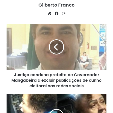
Gilberto Franco
Fonte: BNews, (16/09/2020)
We
Fa
Ins
bsi
ce
tag
te
bo
ra
J
ok
m
u
s
t
i
ç
a
c
o
Justiça condena prefeito de Governador
n
Mangabeira a excluir publicações de cunho
d
e
eleitoral nas redes sociais
n
a
M
p
u
r
l
e
h