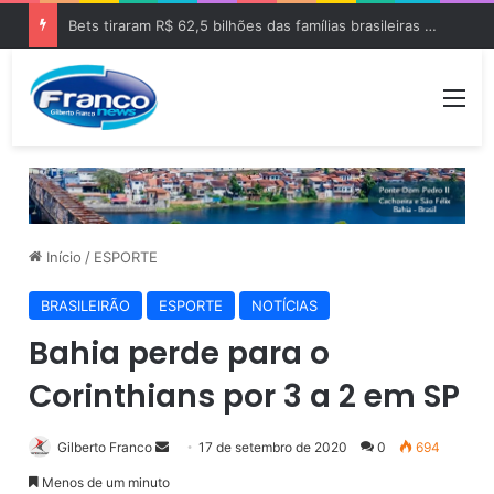
Bets tiraram R$ 62,5 bilhões das famílias brasileiras em 2025
Me
Início
/
ESPORTE
BRASILEIRÃO
ESPORTE
NOTÍCIAS
Bahia perde para o
Corinthians por 3 a 2 em SP
Gilberto Franco
M
17 de setembro de 2020
0
694
a
Menos de um minuto