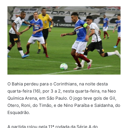
n
d
e
u
m
e
-
m
a
i
l
O Bahia perdeu para o Corinthians, na noite desta
quarta-feira (16), por 3 a 2, nesta quarta-feira, na Neo
Química Arena, em São Paulo. O jogo teve gols de Gil,
Otero, Roni, do Timão, e de Nino Paraíba e Saldanha, do
Esquadrão.
A partida rolou pela 11ª rodada da Série A do