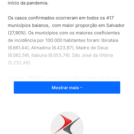
início da pandemia.
Os casos confirmados ocorreram em todos os 417
municípios baianos, com maior proporção em Salvador
(27,90%). Os municípios com os maiores coeficientes
de incidência por 100.000 habitantes foram: Ibirataia
(6.661,44), Almadina (6.423,87), Madre de Deus
(6.082,59), Itabuna (6.053,76), São José da Vitória
(5.232,46).
Ao todo, 298.001 pessoas já estão curadas da doença.
Na Bahia, 26.188 profissionais da saúde foram
Mostrar mais
confirmados para Covid-19.
Fonte: Metro1, (01/10/2020)