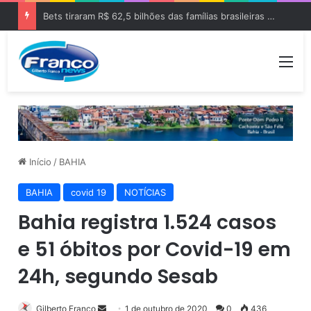
Bets tiraram R$ 62,5 bilhões das famílias brasileiras em 2025
Me
Início
/
BAHIA
BAHIA
covid 19
NOTÍCIAS
Bahia registra 1.524 casos
e 51 óbitos por Covid-19 em
24h, segundo Sesab
Gilberto Franco
M
1 de outubro de 2020
0
436