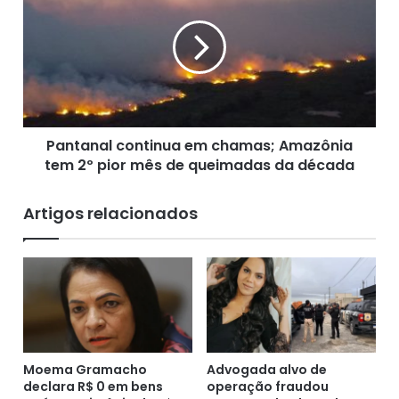
n
n
i
t
s
a
t
n
r
a
o
l
R
c
i
Pantanal continua em chamas; Amazônia
o
c
tem 2º pior mês de queimadas da década
n
a
t
r
i
Artigos relacionados
d
n
o
u
S
a
a
e
l
m
l
c
e
h
s
a
e
Moema Gramacho
Advogada alvo de
m
x
declara R$ 0 em bens
operação fraudou
a