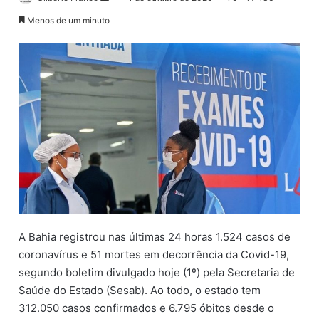
a
Menos de um minuto
n
d
e
u
m
e
-
m
a
i
l
A Bahia registrou nas últimas 24 horas 1.524 casos de
coronavírus e 51 mortes em decorrência da Covid-19,
segundo boletim divulgado hoje (1º) pela Secretaria de
Saúde do Estado (Sesab). Ao todo, o estado tem
312.050 casos confirmados e 6.795 óbitos desde o