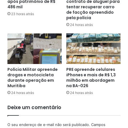
após patrimônio de R$
contrato de aluguel para
p
s
486 mil
tentar recuperar carro
l
;
de facção apreendido
i
23 horas atrás
A
pela polícia
c
m
24 horas atrás
a
a
r
z
d
ô
e
n
c
i
i
a
s
t
ã
e
Polícia Militar apreende
PRE apreende celulares
o
m
drogas e motocicleta
iPhones e mais de R$ 1,3
q
durante operação em
milhão em abordagem
2
Muritiba
na BA-026
u
º
e
p
24 horas atrás
24 horas atrás
t
i
i
o
Deixe um comentário
r
r
o
m
u
ê
O seu endereço de e-mail não será publicado.
Campos
p