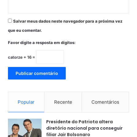
e
s
t
Salvar meus dados neste navegador para a próxima vez
i
n
que eu comentar.
g
a
Favor digite a resposta em dígitos:
s
catorze + 16 =
Popular
Recente
Comentários
Presidente do Patriota altera
diretório nacional para conseguir
filiar Jair Bolsonaro