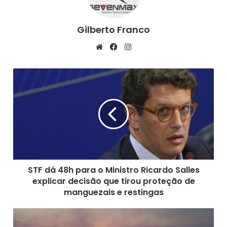
Gilberto Franco
We
Fa
Ins
bsi
ce
tag
te
bo
ra
S
ok
m
T
F
d
á
4
8
h
p
STF dá 48h para o Ministro Ricardo Salles
a
explicar decisão que tirou proteção de
r
a
manguezais e restingas
o
M
P
i
a