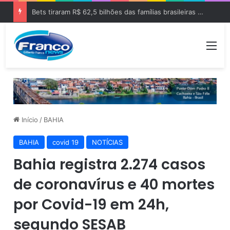
Bets tiraram R$ 62,5 bilhões das famílias brasileiras em 2025
Me
Início
/
BAHIA
BAHIA
covid 19
NOTÍCIAS
Bahia registra 2.274 casos
de coronavírus e 40 mortes
por Covid-19 em 24h,
segundo SESAB