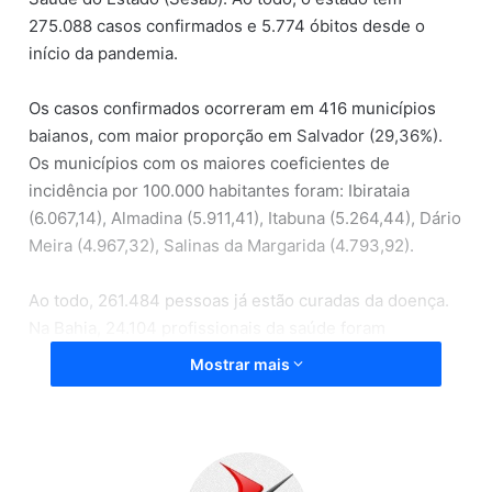
275.088 casos confirmados e 5.774 óbitos desde o
início da pandemia.
Os casos confirmados ocorreram em 416 municípios
baianos, com maior proporção em Salvador (29,36%).
Os municípios com os maiores coeficientes de
incidência por 100.000 habitantes foram: Ibirataia
(6.067,14), Almadina (5.911,41), Itabuna (5.264,44), Dário
Meira (4.967,32), Salinas da Margarida (4.793,92).
Ao todo, 261.484 pessoas já estão curadas da doença.
Na Bahia, 24.104 profissionais da saúde foram
confirmados para Covid-19.
Mostrar mais
No estado, dos 2.667 leitos disponíveis do Sistema
Único de Saúde (SUS) exclusivos para coronavírus,
1.158 possuem pacientes internados, o que representa