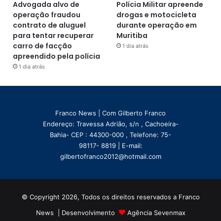
Advogada alvo de
Polícia Militar apreende
operação fraudou
drogas e motocicleta
contrato de aluguel
durante operação em
para tentar recuperar
Muritiba
carro de facção
1 dia atrás
apreendido pela polícia
1 dia atrás
Franco News | Com Gilberto Franco
Endereço: Travessa Adrião, s/n , Cachoeira-
Bahia- CEP : 44300-000 , Telefone: 75-
98117- 8819 | E-mail:
gilbertofranco2012@hotmail.com
© Copyright 2026, Todos os direitos reservados a Franco
News | Desenvolvimento
Agência Sevenmax