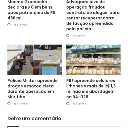
o
c
Moema Gramacho
Advogada alvo de
d
declara R$ 0 em bens
operação fraudou
e
após patrimônio de R$
contrato de aluguel para
e
d
486 mil
tentar recuperar carro
M
e
de facção apreendido
a
c
1 dia atrás
pela polícia
n
i
1 dia atrás
o
n
M
c
e
o
n
d
e
i
z
a
e
s
s
p
Polícia Militar apreende
PRE apreende celulares
c
a
drogas e motocicleta
iPhones e mais de R$ 1,3
o
durante operação em
milhão em abordagem
r
Muritiba
na BA-026
m
a
o
s
1 dia atrás
1 dia atrás
n
u
o
p
Deixe um comentário
v
e
o
r