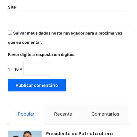
p
Site
l
i
c
a
Salvar meus dados neste navegador para a próxima vez
r
a
que eu comentar.
a
Favor digite a resposta em dígitos:
l
t
a
1 + 18 =
n
o
s
p
r
e
ç
Popular
Recente
Comentários
o
s
Presidente do Patriota altera