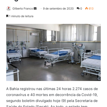
Gilberto Franco
M
9 de setembro de 2020
0
613
a
1 minuto de leitura
n
d
e
u
m
e
-
m
a
i
l
A Bahia registrou nas últimas 24 horas 2.274 casos de
coronavírus e 40 mortes em decorrência da Covid-19,
segundo boletim divulgado hoje (9) pela Secretaria de
Saúde do Estado (Sesab). Ao todo, o estado tem