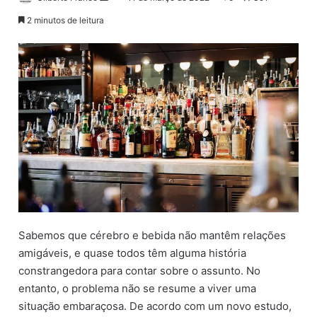
a
2 minutos de leitura
n
d
e
u
m
e
-
m
a
i
l
Sabemos que cérebro e bebida não mantêm relações
amigáveis, e quase todos têm alguma história
constrangedora para contar sobre o assunto. No
entanto, o problema não se resume a viver uma
situação embaraçosa. De acordo com um novo estudo,