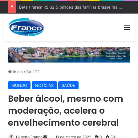
Bets tiraram R$ 62,5 bilhões das famílias brasileiras em 2025
Me
Início
/
SAÚDE
MUNDO
NOTÍCIAS
SAÚDE
Beber álcool, mesmo com
moderação, acelera o
envelhecimento cerebral
Gilberto Franco
M
11 de março de 2022
0
391