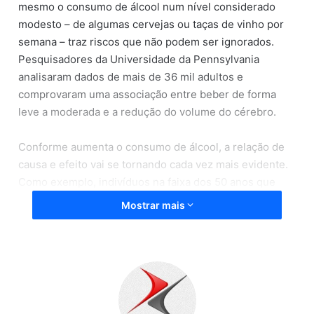
mesmo o consumo de álcool num nível considerado
modesto – de algumas cervejas ou taças de vinho por
semana – traz riscos que não podem ser ignorados.
Pesquisadores da Universidade da Pennsylvania
analisaram dados de mais de 36 mil adultos e
comprovaram uma associação entre beber de forma
leve a moderada e a redução do volume do cérebro.
Conforme aumenta o consumo de álcool, a relação de
causa e efeito vai se tornando cada vez mais evidente.
Como exemplo, indivíduos na faixa dos 50 anos que
passaram de uma dose diária (o equivalente a meia
Mostrar mais
cerveja) para duas doses (meio litro de cerveja ou uma
taça de vinho) sofreram alterações no cérebro que
correspondiam a dois anos de envelhecimento. Para
quem saltou de duas para três doses, o ônus é maior:
três anos e meio de envelhecimento.