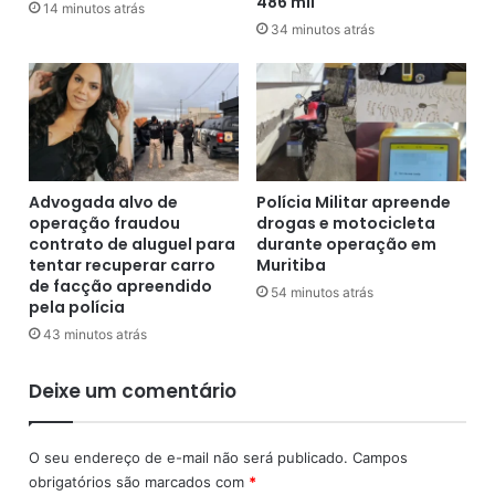
486 mil
c
u
14 minutos atrás
e
34 minutos atrás
r
r
a
n
d
a
e
A
J
r
e
g
r
e
ô
Advogada alvo de
Polícia Militar apreende
n
n
operação fraudou
drogas e motocicleta
t
i
contrato de aluguel para
durante operação em
i
m
tentar recuperar carro
Muritiba
n
de facção apreendido
o
54 minutos atrás
pela polícia
a
R
;
o
43 minutos atrás
g
d
a
r
Deixe um comentário
s
i
o
g
l
u
O seu endereço de e-mail não será publicado.
Campos
i
e
obrigatórios são marcados com
*
n
s