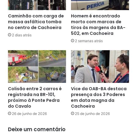
r
c
e
o
c
Caminhão com carga de
Homem é encontrado
n
h
massa asfáltica tomba
morto com marcas de
°
no centro de Cachoeira
tiros às margens da BA-
e
7
502, em Cachoeira
s
6
2 dias atrás
,
2 semanas atrás
,
e
S
s
ã
c
o
o
F
l
é
a
l
s
i
Colisão entre 2 carros é
Vice da OAB-BA destaca
e
x
registrada na BR-101,
presença dos 3 Poderes
i
-
próximo à Ponte Pedra
em data magna da
n
B
do Cavalo
Cachoeira
s
A
26 de junho de 2026
25 de junho de 2026
t
-
i
(
Deixe um comentário
t
1
u