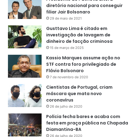
v
diretório nacional para conseguir
o
filiar Jair Bolsonaro
s
29 de maio de 2021
e
m
Gusttavo Lima é citado em
2
investigação de lavagem de
0
dinheiro de facção criminosa
2
15 de março de 2025
0
Kassio Marques assume ação no
.
STF contra foro privilegiado de
Flávio Bolsonaro
7 de novembro de 2020
Cientistas de Portugal, criam
máscara que mata novo
coronavírus
26 de julho de 2020
Polícia fecha bares e acaba com
festa em praça pública na Chapada
Diamantina-BA
26 de julho de 2020