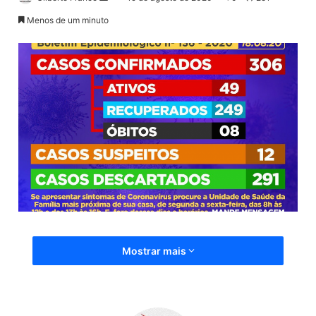
a
Menos de um minuto
n
d
e
u
m
e
-
m
a
i
l
Mostrar mais