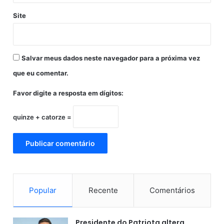
a
Site
c
u
m
p
Salvar meus dados neste navegador para a próxima vez
r
i
que eu comentar.
r
e
Favor digite a resposta em dígitos:
m
2
quinze + catorze =
0
0
d
i
a
s
l
Popular
Recente
Comentários
e
t
i
Presidente do Patriota altera