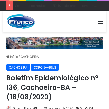
Vini Jr. comemora renovação com Real Madrid: “Para sempre”
Me
Início
/
CACHOEIRA
CACHOEIRA
CORONAVÍRUS
Boletim Epidemiológico n°
136, Cachoeira-BA –
(18/08/2020)
Gilberto Franco
M
19 de agosto de 2020
0
251