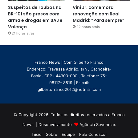
Suspeitos de roubos na
Vini Jr. comemora
BR-101 são presos com
renovação com Real
arma e drogas em SAJ e
Madrid: “Para sempre”
Valença
22 horas atrás
21 horas atrás
Franco News | Com Gilberto Franco
Endereço: Travessa Adrião, s/n , Cachoeira-
Bahia- CEP : 44300-000 , Telefone: 75-
98117- 8819 | E-mail:
gilbertofranco2012@hotmail.com
© Copyright 2026, Todos os direitos reservados a Franco
News | Desenvolvimento
Agência Sevenmax
Início
Sobre
Equipe
Fale Conosco!