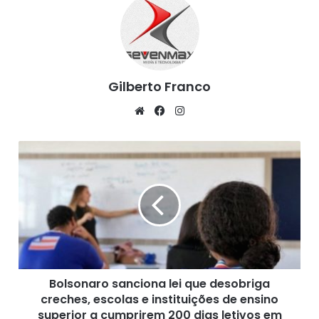
Gilberto Franco
We
Fa
Ins
bsi
ce
tag
te
bo
ra
B
ok
m
o
l
s
o
n
a
r
o
Bolsonaro sanciona lei que desobriga
s
creches, escolas e instituições de ensino
a
n
superior a cumprirem 200 dias letivos em