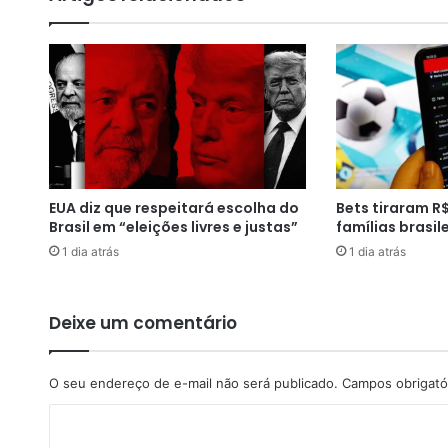
l
ó
g
i
c
o
n
°
5
8
EUA diz que respeitará escolha do
Bets tiraram R$
,
Brasil em “eleições livres e justas”
famílias brasil
S
1 dia atrás
1 dia atrás
ã
o
F
é
Deixe um comentário
l
i
x
O seu endereço de e-mail não será publicado.
Campos obrigató
-
C
B
A