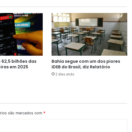
i
o
M
o
r
o
,
d
i
z
 62,5 bilhões das
Bahia segue com um dos piores
q
eiras em 2025
IDEB do Brasil, diz Relatório
u
2 dias atrás
e
g
o
v
e
r
n
rios são marcados com
*
o
B
o