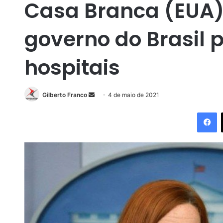
Casa Branca (EUA),
governo do Brasil 
hospitais
Gilberto Franco
M
4 de maio de 2021
a
Facebook
n
d
e
u
m
e
-
m
a