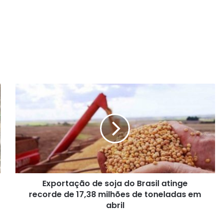
E
x
p
o
r
t
a
ç
ã
Exportação de soja do Brasil atinge
o
recorde de 17,38 milhões de toneladas em
d
e
abril
s