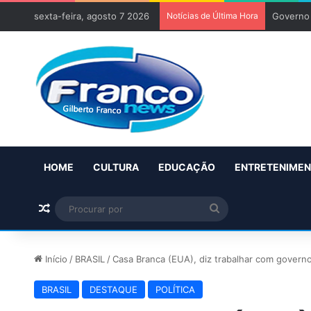
sexta-feira, agosto 7 2026
Notícias de Última Hora
Governo 
HOME
CULTURA
EDUCAÇÃO
ENTRETENIME
Artigo aleatório
Procurar
por
Início
/
BRASIL
/
Casa Branca (EUA), diz trabalhar com governo 
BRASIL
DESTAQUE
POLÍTICA