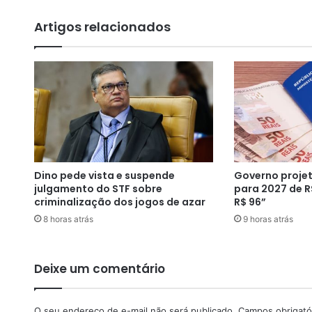
a
i
Artigos relacionados
s
d
e
5
0
c
e
l
u
l
Dino pede vista e suspende
Governo projet
a
julgamento do STF sobre
para 2027 de R
r
criminalização dos jogos de azar
R$ 96”
e
8 horas atrás
9 horas atrás
s
s
ã
o
Deixe um comentário
e
n
c
O seu endereço de e-mail não será publicado.
Campos obrigató