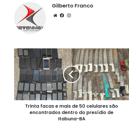
Gilberto Franco
We
Fa
Ins
bsi
ce
tag
te
bo
ra
ok
m
T
r
i
n
t
a
f
a
c
Trinta facas e mais de 50 celulares são
a
encontrados dentro do presídio de
s
e
Itabuna-BA
m