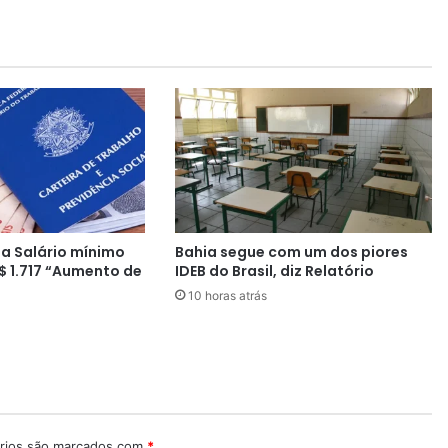
o
j
a
d
o
B
r
a
s
i
l
a
a Salário mínimo
Bahia segue com um dos piores
t
$ 1.717 “Aumento de
IDEB do Brasil, diz Relatório
i
10 horas atrás
n
g
e
r
e
c
o
r
rios são marcados com
*