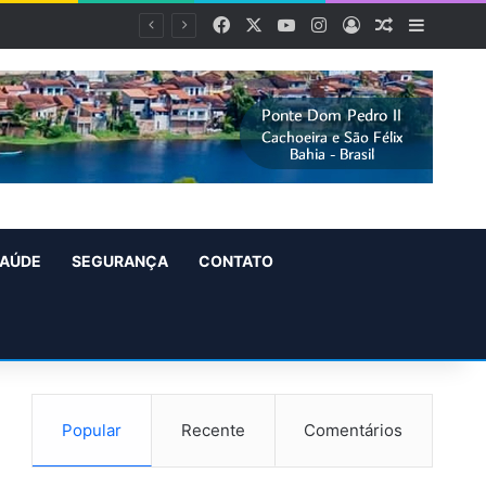
Facebook
X
YouTube
Instagram
Entrar
Artigo alea
Barra L
AÚDE
SEGURANÇA
CONTATO
Popular
Recente
Comentários