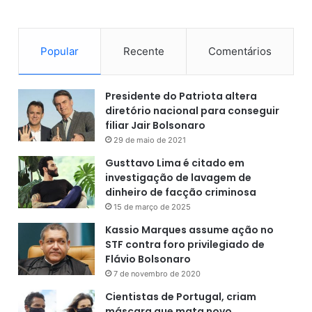
p
e
l
o
Popular
Recente
Comentários
n
o
v
Presidente do Patriota altera
o
diretório nacional para conseguir
c
filiar Jair Bolsonaro
o
29 de maio de 2021
v
Gusttavo Lima é citado em
i
investigação de lavagem de
d
dinheiro de facção criminosa
-
1
15 de março de 2025
9
Kassio Marques assume ação no
STF contra foro privilegiado de
Flávio Bolsonaro
7 de novembro de 2020
Cientistas de Portugal, criam
máscara que mata novo