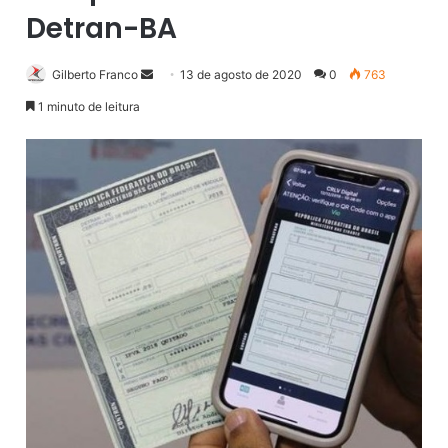
Detran-BA
Gilberto Franco
M
13 de agosto de 2020
0
763
a
1 minuto de leitura
n
d
e
u
m
e
-
m
a
i
l