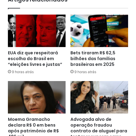
n
i
h
l
o
v
r
a
a
B
d
a
a
t
B
i
o
s
EUA diz que respeitará
Bets tiraram R$ 62,5
a
escolha do Brasil em
bilhões das famílias
t
“eleições livres e justas”
brasileiras em 2025
M
a
o
,
9 horas atrás
9 horas atrás
r
2
t
9
e
,
,
m
d
o
e
r
C
r
Moema Gramacho
Advogada alvo de
a
e
declara R$ 0 em bens
operação fraudou
c
t
após patrimônio de R$
contrato de aluguel para
h
r