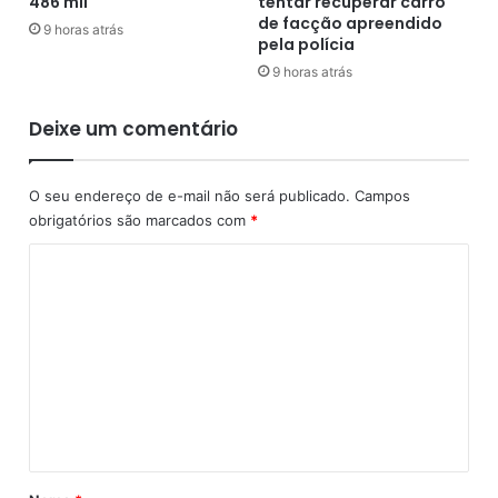
486 mil
tentar recuperar carro
o
a
de facção apreendido
9 horas atrás
e
pela polícia
b
i
a
9 horas atrás
r
l
a
h
Deixe um comentário
,
a
s
n
e
d
O seu endereço de e-mail não será publicado.
Campos
r
o
obrigatórios são marcados com
*
á
n
c
o
C
o
a
o
m
t
e
e
m
m
n
e
o
d
r
i
n
a
m
t
d
e
o
á
n
p
t
r