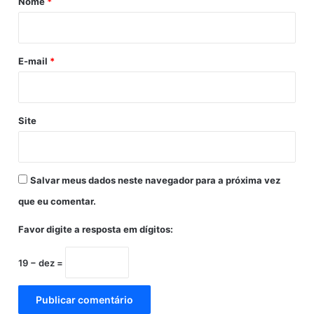
Nome
*
o
o
i
r
a
m
p
o
e
a
E-mail
*
i
c
o
i
d
e
e
n
Site
u
t
m
e
a
s
l
i
Salvar meus dados neste navegador para a próxima vez
i
n
v
f
que eu comentar.
e
e
c
Favor digite a resposta em dígitos:
t
a
19 − dez =
d
o
s