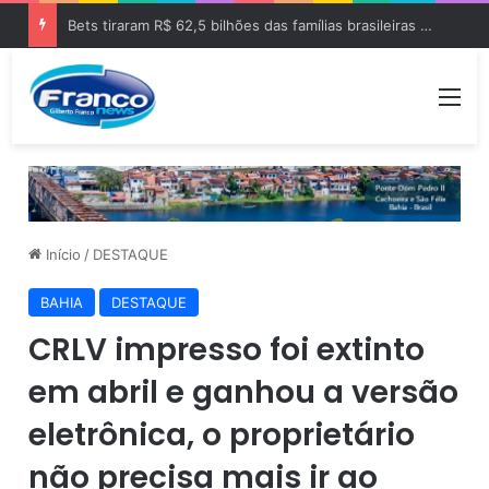
Bets tiraram R$ 62,5 bilhões das famílias brasileiras em 2025
Me
Início
/
DESTAQUE
BAHIA
DESTAQUE
CRLV impresso foi extinto
em abril e ganhou a versão
eletrônica, o proprietário
não precisa mais ir ao