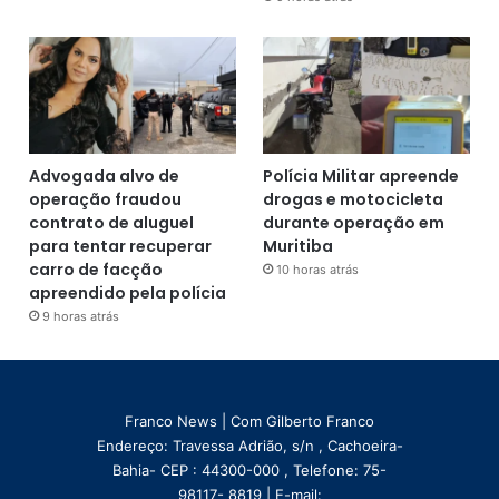
Advogada alvo de
Polícia Militar apreende
operação fraudou
drogas e motocicleta
contrato de aluguel
durante operação em
para tentar recuperar
Muritiba
carro de facção
10 horas atrás
apreendido pela polícia
9 horas atrás
Franco News | Com Gilberto Franco
Endereço: Travessa Adrião, s/n , Cachoeira-
Bahia- CEP : 44300-000 , Telefone: 75-
98117- 8819 | E-mail: