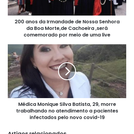
s
d
a
200 anos da Irmandade de Nossa Senhora
I
da Boa Morte,de Cachoeira ,será
r
m
comemorado por meio de uma live
a
n
M
d
é
a
d
d
i
e
c
d
a
e
M
N
o
o
n
s
Médica Monique Silva Batista, 29, morre
i
s
trabalhando no atendimento a pacientes
q
a
u
infectados pelo novo covid-19
S
e
e
S
Artigos relacionados