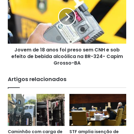
m
v
e
e
r
m
e
d
m
e
S
1
ã
8
o
Jovem de 18 anos foi preso sem CNH e sob
a
M
efeito de bebida alcoólica na BR-324- Capim
n
i
o
Grosso-BA
g
s
u
f
Artigos relacionados
e
o
l
i
d
p
a
r
s
e
M
s
a
o
t
s
a
e
Caminhão com carga de
STF amplia isenção de