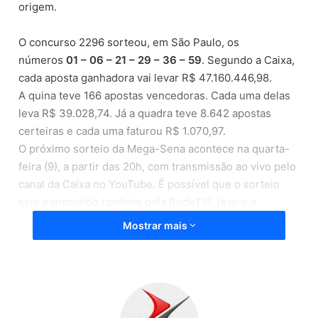
origem.
O concurso 2296 sorteou, em São Paulo, os
números
01 – 06 – 21 – 29 – 36 – 59
. Segundo a Caixa,
cada aposta ganhadora vai levar R$ 47.160.446,98.
A quina teve 166 apostas vencedoras. Cada uma delas
leva R$ 39.028,74. Já a quadra teve 8.642 apostas
certeiras e cada uma faturou R$ 1.070,97.
O próximo sorteio da Mega-Sena acontece na quarta-
feira (9), a partir das 20h, com transmissão ao vivo pelo
canal da Caixa no YouTube. É possível que o sorteio
seja transmitido também pela RedeTV!, já que o
calendário oficial não divulga com antecedência maior
Mostrar mais
que um dia qual sorteio será televisionado.
Interessados podem apostar até às 19h da quarta, pela
Caixa ou no site de loterias do banco. A aposta mínima
custa R$ 4,50 e dá direito a escolher seis dezenas de 1