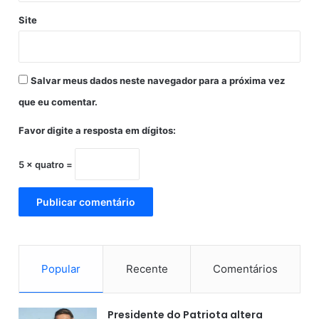
i
Site
m
G
r
o
Salvar meus dados neste navegador para a próxima vez
s
que eu comentar.
s
o
Favor digite a resposta em dígitos:
-
B
A
5 × quatro =
Popular
Recente
Comentários
Presidente do Patriota altera