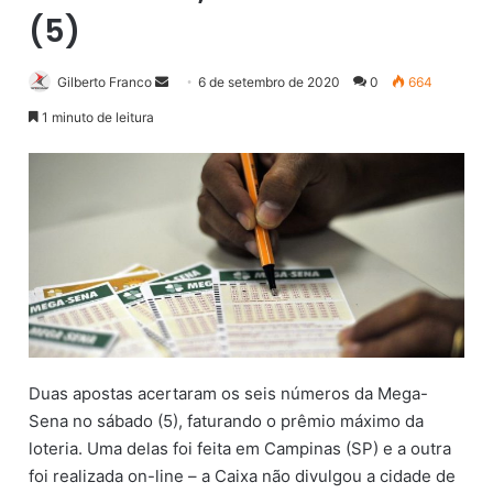
(5)
Gilberto Franco
M
6 de setembro de 2020
0
664
a
1 minuto de leitura
n
d
e
u
m
e
-
m
a
i
Duas apostas acertaram os seis números da Mega-
l
Sena no sábado (5), faturando o prêmio máximo da
loteria. Uma delas foi feita em Campinas (SP) e a outra
foi realizada on-line – a Caixa não divulgou a cidade de