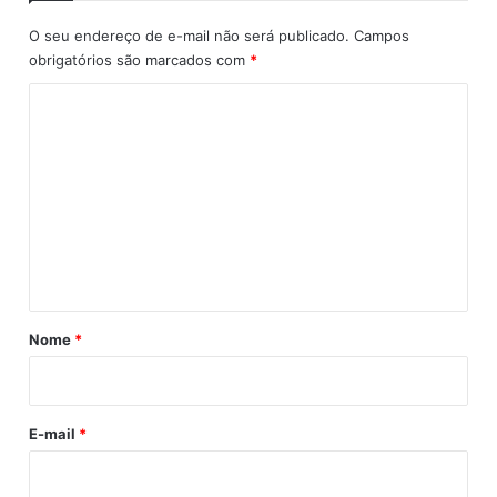
j
a
e
a
O seu endereço de e-mail não será publicado.
Campos
l
obrigatórios são marcados com
*
c
o
C
ó
o
l
m
i
c
e
a
n
n
a
t
B
á
R
-
r
Nome
*
3
i
2
o
4
-
E-mail
*
C
a
p