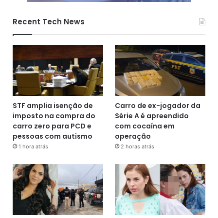
Recent Tech News
STF amplia isenção de
Carro de ex-jogador da
imposto na compra do
Série A é apreendido
carro zero para PCD e
com cocaína em
pessoas com autismo
operação
1 hora atrás
2 horas atrás