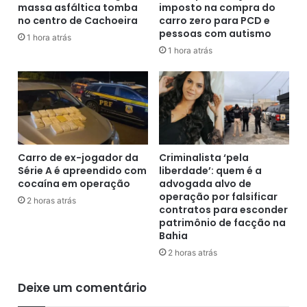
s
massa asfáltica tomba
imposto na compra do
m
no centro de Cachoeira
carro zero para PCD e
p
C
pessoas com autismo
o
N
1 hora atrás
r
H
1 hora atrás
v
e
o
s
l
o
t
b
a
e
d
f
a
e
Carro de ex-jogador da
Criminalista ‘pela
s
i
Série A é apreendido com
liberdade’: quem é a
0
t
cocaína em operação
advogada alvo de
6
o
operação por falsificar
2 horas atrás
h
contratos para esconder
d
patrimônio de facção na
4
e
Bahia
0
b
d
e
2 horas atrás
e
b
h
i
Deixe um comentário
o
d