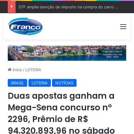
STF amplia isenção de imposto na compra do carro zero para PCD e pessoas com autismo
Me
Início
/
LOTERIA
BRASIL
LOTERIA
NOTÍCIAS
Duas apostas ganham a
Mega-Sena concurso nº
2296, Prêmio de R$
94.320.893,96 no sábado