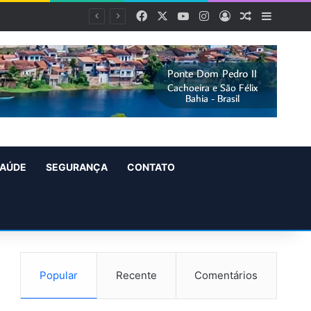
Facebook
X
YouTube
Instagram
Entrar
Artigo alea
Barra L
AÚDE
SEGURANÇA
CONTATO
Popular
Recente
Comentários