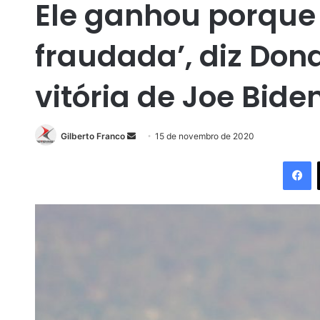
Ele ganhou porque a
fraudada’, diz Don
vitória de Joe Bide
Gilberto Franco
M
15 de novembro de 2020
a
Facebook
n
d
e
u
m
e
-
m
a