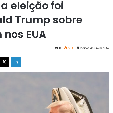
 eleição foi
ald Trump sobre
n nos EUA
0
534
Menos de um minuto
X
Linkedin