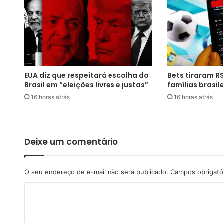
m
e
e
l
e
i
t
EUA diz que respeitará escolha do
Bets tiraram R$
o
Brasil em “eleições livres e justas”
famílias brasil
r
16 horas atrás
16 horas atrás
a
l
e
m
P
Deixe um comentário
r
e
s
O seu endereço de e-mail não será publicado.
Campos obrigató
i
C
d
e
o
n
m