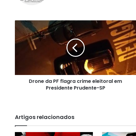
te
bo
ra
ok
m
D
r
o
n
e
d
a
P
F
Drone da PF flagra crime eleitoral em
f
Presidente Prudente-SP
l
a
g
r
a
Artigos relacionados
c
r
i