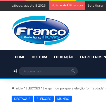
sábado, agosto 8 2026
Notícias de Última Hora
Bets tiraram
HOME
CULTURA
EDUCAÇÃO
ENTRETENIME
Artigo aleatório
Procurar
por
Início
/
ELEIÇÕES
/
Ele ganhou porque a eleição foi fraudada’,
DESTAQUE
ELEIÇÕES
MUNDO