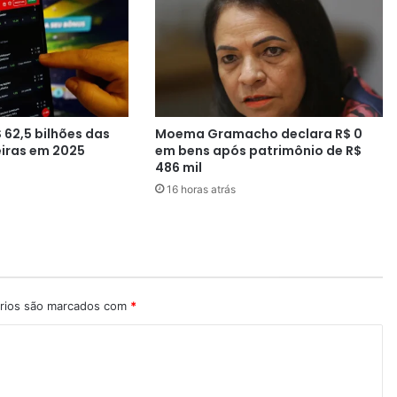
i
c
a
o
r
g
a
 62,5 bilhões das
Moema Gramacho declara R$ 0
n
eiras em 2025
em bens após patrimônio de R$
i
486 mil
z
16 horas atrás
a
d
a
n
a
B
a
rios são marcados com
*
h
i
a
c