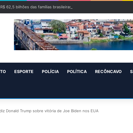
 R$ 62,5 bilhões das famílias brasileiras em 2025
NTO
ESPORTE
POLÍCIA
POLÍTICA
RECÔNCAVO
S
 diz Donald Trump sobre vitória de Joe Biden nos EUA