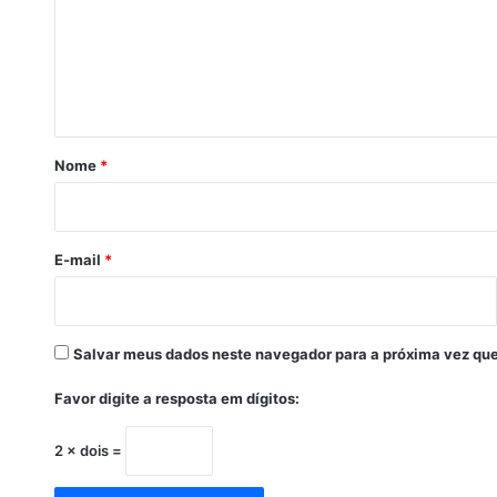
t
e
e
P
n
r
t
u
d
á
e
r
n
Nome
*
t
i
e
o
-
S
E-mail
*
P
Salvar meus dados neste navegador para a próxima vez que
Favor digite a resposta em dígitos:
2 × dois =