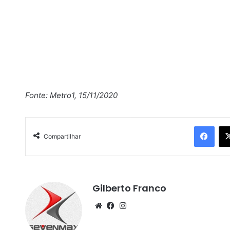
Fonte: Metro1, 15/11/2020
Facebook
Compartilhar
Gilberto Franco
We
Fa
Ins
bsi
ce
tag