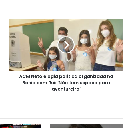
A
C
M
N
e
t
o
e
l
ACM Neto elogia política organizada na
o
Bahia com Rui: 'Não tem espaço para
g
i
aventureiro'
a
p
o
l
í
t