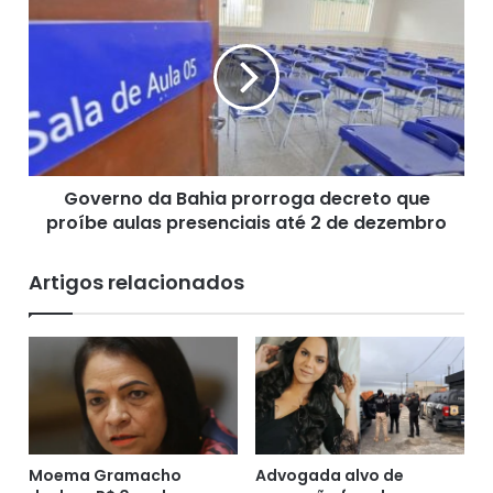
s
o
o
v
n
e
a
r
r
n
o
o
d
d
i
a
z
Governo da Bahia prorroga decreto que
B
q
proíbe aulas presenciais até 2 de dezembro
a
u
h
e
i
Artigos relacionados
p
a
o
p
s
r
s
o
í
r
v
r
e
o
l
g
2
Moema Gramacho
Advogada alvo de
a