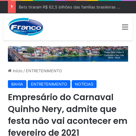
Bets tiraram R$ 62,5 bilhões das famílias brasileiras em 2025
Me
Início
/
ENTRETENIMENTO
BAHIA
ENTRETENIMENTO
NOTÍCIAS
Empresário do Carnaval
Quinho Nery, admite que
festa não vai acontecer em
fevereiro de 2021