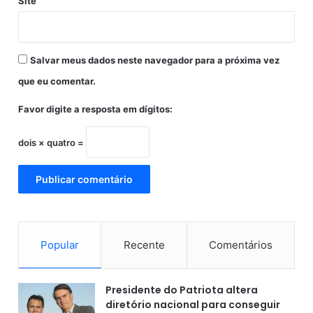
Site
b
r
o
Salvar meus dados neste navegador para a próxima vez
que eu comentar.
Favor digite a resposta em dígitos:
dois × quatro =
Popular
Recente
Comentários
Presidente do Patriota altera
diretório nacional para conseguir