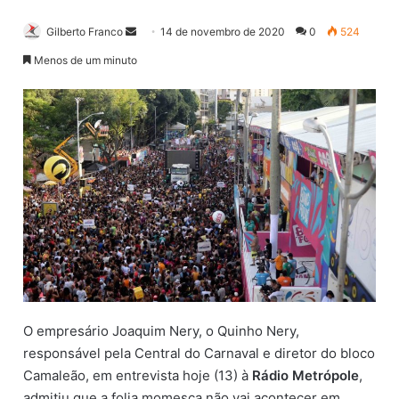
Gilberto Franco
M
14 de novembro de 2020
0
524
a
Menos de um minuto
n
d
e
u
m
e
-
m
a
i
l
O empresário Joaquim Nery, o Quinho Nery,
responsável pela Central do Carnaval e diretor do bloco
Camaleão, em entrevista hoje (13) à
Rádio Metrópole
,
admitiu que a folia momesca não vai acontecer em