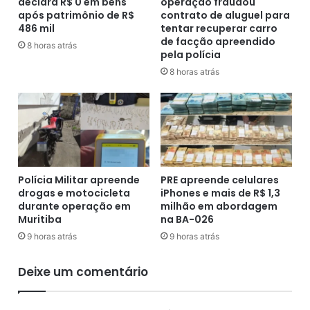
declara R$ 0 em bens
operação fraudou
ª
d
após patrimônio de R$
contrato de aluguel para
o
e
486 mil
tentar recuperar carro
n
c
de facção apreendido
d
8 horas atrás
r
pela polícia
a
e
8 horas atrás
d
t
o
o
c
q
o
u
r
e
o
p
n
r
a
o
Polícia Militar apreende
PRE apreende celulares
v
í
drogas e motocicleta
iPhones e mais de R$ 1,3
í
durante operação em
milhão em abordagem
b
Muritiba
na BA-026
r
e
u
a
9 horas atrás
9 horas atrás
s
u
n
l
Deixe um comentário
o
a
p
s
a
p