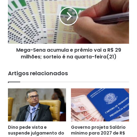
o
g
r
a
o
-
n
S
Fonte: Atarde, (18/10/2020)
e
e
l
n
(
a
P
Mega-Sena acumula e prêmio vai a R$ 29
a
S
milhões; sorteio é na quarta-feira(21)
c
D
u
)
m
Artigos relacionados
,
u
q
l
u
a
e
e
r
p
l
r
e
ê
g
m
a
Dino pede vista e
Governo projeta Salário
i
suspende julgamento do
mínimo para 2027 de R$
l
o