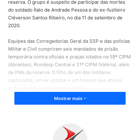
reserva. O grupo é suspeito de participar das mortes
do soldado Ítalo de Andrade Pessoa e do ex-fuzileiro
Cléverson Santos Ribeiro, no dia 11 de setembro de
2020.
Equipes das Corregedorias Geral da SSP e das polícias
Militar e Civil cumpriram seis mandados de prisão
temporária contra oficiais e praças lotados na 59ª CIPM
(Abrantes), Rondesp Central e 31ª CIPM (Valéria), além
de PMs da reserva. O filho de um dos militares
capturados, um ex-policial e um homem que atuava
com o grupo completam a quadrilha.
Mostrar mais
O grupo, além de ser responsável pelas mortes do
soldado PM Ítalo de Andrade Pessoa e do ex-fuzileiro
Cléverson Santos Ribeiro, praticava grilagem de terras
nas localidades de Barra do Jacuípe e Monte Gordo, na
Região Metropolitana de Salvador (RMS).