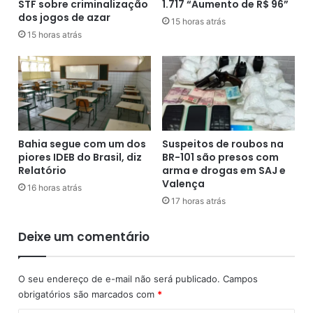
STF sobre criminalização
1.717 “Aumento de R$ 96”
i
v
dos jogos de azar
z
a
15 horas atrás
a
15 horas atrás
i
r
a
o
R
j
$
o
2
g
9
o
m
d
i
Bahia segue com um dos
Suspeitos de roubos na
o
l
piores IDEB do Brasil, diz
BR-101 são presos com
b
h
Relatório
arma e drogas em SAJ e
i
õ
Valença
16 horas atrás
c
e
17 horas atrás
h
s
o
;
Deixe um comentário
.
s
'
o
É
r
O seu endereço de e-mail não será publicado.
Campos
o
t
obrigatórios são marcados com
*
m
e
a