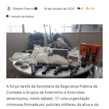
Gilberto Franco
M
18 de outubro de 2020
0
659
a
1 minuto de leitura
n
d
e
u
m
e
-
m
a
i
l
A força-tarefa da Secretaria da Segurança Pública de
Combate a Grupos de Extermínio e Extorsões
desarticulou, neste sábado, 17, uma organização
criminosa formada por policiais militares da ativa e da