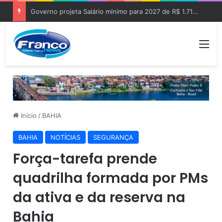
Governo projeta Salário mínimo para 2027 de R$ 1.717 “Aumento de R$ 96”
Me
Início
/
BAHIA
BAHIA
NOTÍCIAS
SEGURANÇA
Força-tarefa prende
quadrilha formada por PMs
da ativa e da reserva na
Bahia