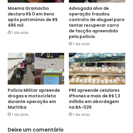
e
a
o
s
Moema Gramacho
Advogada alvo de
s
declara R$ 0 em bens
operação fraudou
i
após patrimônio de R$
contrato de aluguel para
d
l
486 mil
tentar recuperar carro
e
r
de facção apreendido
a
e
1 dia atrás
pela polícia
p
a
1 dia atrás
o
g
s
e
t
a
a
d
s
e
m
c
i
l
l
a
Polícia Militar apreende
PRE apreende celulares
i
r
drogas e motocicleta
iPhones e mais de R$ 1,3
o
durante operação em
milhão em abordagem
a
n
Muritiba
na BA-026
ç
á
õ
1 dia atrás
1 dia atrás
r
e
i
s
Deixe um comentário
a
d