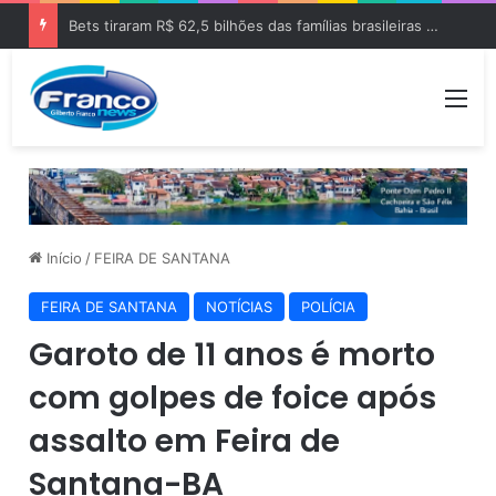
Bets tiraram R$ 62,5 bilhões das famílias brasileiras em 2025
Me
Início
/
FEIRA DE SANTANA
FEIRA DE SANTANA
NOTÍCIAS
POLÍCIA
Garoto de 11 anos é morto
com golpes de foice após
assalto em Feira de
Santana-BA