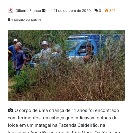
Gilberto Franco
M
21 de outubro de 2020
0
897
a
1 minuto de leitura
n
d
e
u
m
e
-
m
a
i
l
O corpo de uma criança de 11 anos foi encontrado
com ferimentos na cabeça que indicavam golpes de
foice em um matagal na Fazenda Caldeirão, na
localidade Água Branca, no distrito Maria Quitéria, em