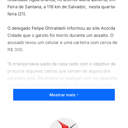
Feira de Santana, a 116 km de Salvador, nesta quarta-
feira (21).
O delegado Felipe Ghiraldelli informou ao site Acorda
Cidade que o garoto foi morto durante um assalto. O
acusado levou um celular e uma carteira com cerca de
R$ 300.
”A criança havia saído de casa cedo com o objetivo de
procurar algumas cabras que seriam de alguns dos
parentes dele. Ele estava no matagal com um aparelho
celular e aproximadamente R$ 300 em dinheiro em
uma carteira marrom, e não apareceu mais.
Mostrar mais
Posteriormente, o suspeito do crime foi até a
residência onde mora, com a roupa com marcas de
sangue, com o celular e o dinheiro em mãos.
Imediatamente foi possível inferir que ele teria