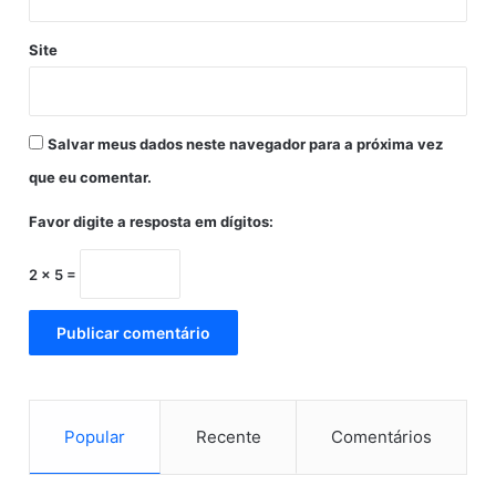
d
a
o
C
Site
J
o
a
r
c
o
u
n
Salvar meus dados neste navegador para a próxima vez
í
a
p
V
que eu comentar.
e
a
-
Favor digite a resposta em dígitos:
c
B
A
2 × 5 =
Popular
Recente
Comentários