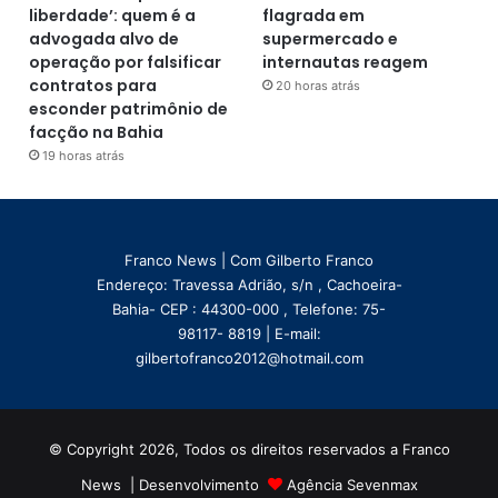
liberdade’: quem é a
flagrada em
advogada alvo de
supermercado e
operação por falsificar
internautas reagem
contratos para
20 horas atrás
esconder patrimônio de
facção na Bahia
19 horas atrás
Franco News | Com Gilberto Franco
Endereço: Travessa Adrião, s/n , Cachoeira-
Bahia- CEP : 44300-000 , Telefone: 75-
98117- 8819 | E-mail:
gilbertofranco2012@hotmail.com
© Copyright 2026, Todos os direitos reservados a Franco
News | Desenvolvimento
Agência Sevenmax