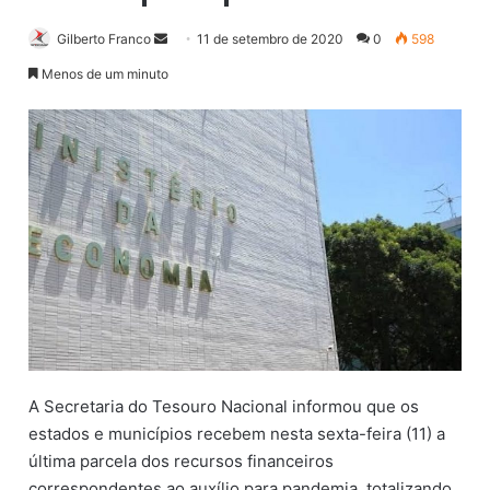
Gilberto Franco
M
11 de setembro de 2020
0
598
a
Menos de um minuto
n
d
e
u
m
e
-
m
a
i
l
A Secretaria do Tesouro Nacional informou que os
estados e municípios recebem nesta sexta-feira (11) a
última parcela dos recursos financeiros
correspondentes ao auxílio para pandemia, totalizando