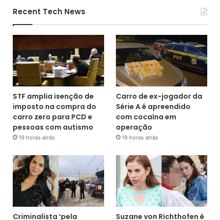
Recent Tech News
STF amplia isenção de
Carro de ex-jogador da
imposto na compra do
Série A é apreendido
carro zero para PCD e
com cocaína em
pessoas com autismo
operação
19 horas atrás
19 horas atrás
Criminalista ‘pela
Suzane von Richthofen é