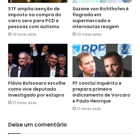
a
e
u
o
STF amplia isenção de
Suzane von Richthofen é
l
imposto na compra do
flagrada em
p
carro zero para PCD e
supermercado e
a
a
pessoas com autismo
internautas reagem
s
í
p
s
19 horas atrás
20 horas atrás
r
e
e
s
s
t
e
á
n
p
c
r
i
a
Flávio Bolsonaro escolhe
PF conclui inquérito e
a
t
como vice deputado
prepara primeiro
i
i
investigado por estupro
indiciamento de Vorcaro
s
c
e Paulo Henrique
21 horas atrás
n
a
21 horas atrás
a
m
r
e
Deixe um comentário
e
n
d
t
e
e