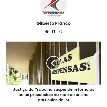
Gilberto Franco
We
Fa
Ins
bsi
ce
tag
te
bo
ra
J
ok
m
u
s
t
i
ç
a
d
o
Justiça do Trabalho suspende retorno às
T
aulas presenciais na rede de ensino
r
a
particular do RJ
b