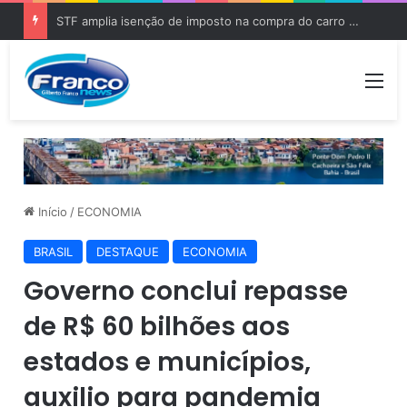
STF amplia isenção de imposto na compra do carro zero para PCD e pessoas com autismo
Me
Início
/
ECONOMIA
BRASIL
DESTAQUE
ECONOMIA
Governo conclui repasse
de R$ 60 bilhões aos
estados e municípios,
auxilio para pandemia