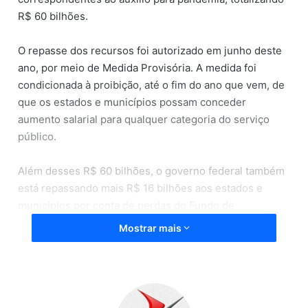
R$ 60 bilhões.
O repasse dos recursos foi autorizado em junho deste
ano, por meio de Medida Provisória. A medida foi
condicionada à proibição, até o fim do ano que vem, de
que os estados e municípios possam conceder
aumento salarial para qualquer categoria do serviço
público.
Além desses R$ 60 bilhões, o governo federal também
está repassando mais R$ 16 bilhões aos estados e
municípios por conta de perdas do Fundo de
Participação dos Estados (FPE) e do Fundo de
Mostrar mais
Participação dos Municípios (FPM) em decorrência da
pandemia da covid-19.
Fonte: Metro1, (11/09/2020)