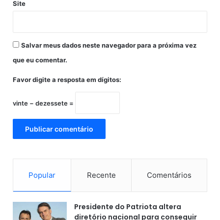
Site
J
v
i
d
-
Salvar meus dados neste navegador para a próxima vez
1
9
que eu comentar.
Favor digite a resposta em dígitos:
vinte − dezessete =
Popular
Recente
Comentários
Presidente do Patriota altera
diretório nacional para conseguir