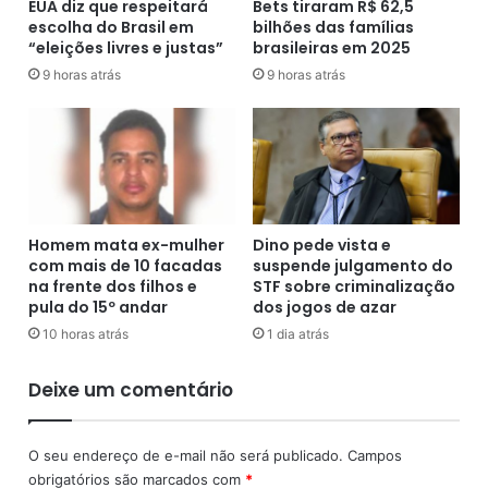
m
EUA diz que respeitará
Bets tiraram R$ 62,5
8
o
escolha do Brasil em
bilhões das famílias
p
“eleições livres e justas”
brasileiras em 2025
r
e
r
s
9 horas atrás
9 horas atrás
e
s
r
o
a
a
f
s
o
m
g
o
a
r
Homem mata ex-mulher
Dino pede vista e
d
t
com mais de 10 facadas
suspende julgamento do
o
a
na frente dos filhos e
STF sobre criminalização
n
s
pula do 15º andar
dos jogos de azar
a
p
10 horas atrás
1 dia atrás
r
o
e
r
Deixe um comentário
p
p
r
o
e
l
O seu endereço de e-mail não será publicado.
Campos
s
i
obrigatórios são marcados com
*
a
c