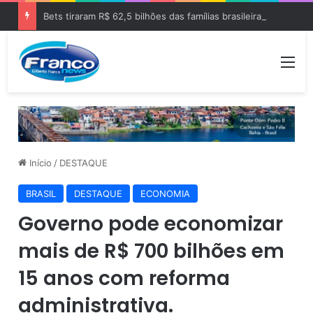
Bets tiraram R$ 62,5 bilhões das famílias brasileiras em 2025
Me
Início
/
DESTAQUE
BRASIL
DESTAQUE
ECONOMIA
Governo pode economizar
mais de R$ 700 bilhões em
15 anos com reforma
administrativa.