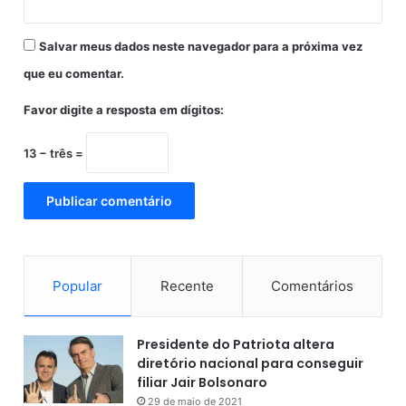
e
d
Salvar meus dados neste navegador para a próxima vez
e
s
que eu comentar.
t
e
Favor digite a resposta em dígitos:
a
n
13 − três =
o
.
Popular
Recente
Comentários
Presidente do Patriota altera
diretório nacional para conseguir
filiar Jair Bolsonaro
29 de maio de 2021