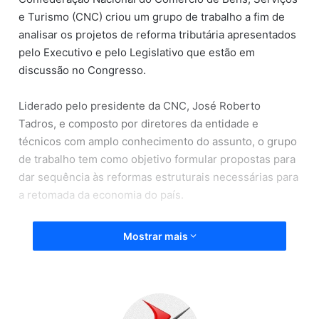
e Turismo (CNC) criou um grupo de trabalho a fim de
analisar os projetos de reforma tributária apresentados
pelo Executivo e pelo Legislativo que estão em
discussão no Congresso.
Liderado pelo presidente da CNC, José Roberto
Tadros, e composto por diretores da entidade e
técnicos com amplo conhecimento do assunto, o grupo
de trabalho tem como objetivo formular propostas para
dar sequência às reformas estruturais necessárias para
a retomada da economia do país.
Na visão da CNC, é essencial que haja um ambiente de
Mostrar mais
segurança e certeza para que a reforma avance. Nesse
cenário, a Confederação defende que qualquer reforma
tributária deve ser precedida de uma reforma
administrativa. “É mais urgente redimensionar o