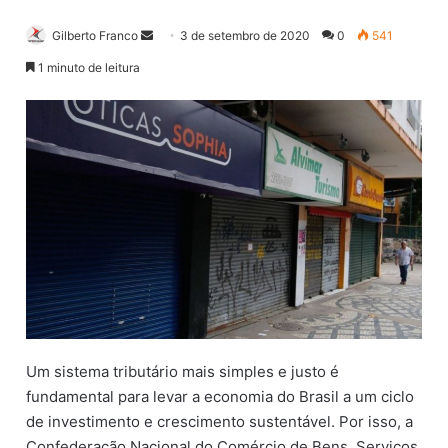
Gilberto Franco
M
3 de setembro de 2020
0
541
a
1 minuto de leitura
n
d
e
u
m
e
-
m
a
i
l
Um sistema tributário mais simples e justo é
fundamental para levar a economia do Brasil a um ciclo
de investimento e crescimento sustentável. Por isso, a
Confederação Nacional do Comércio de Bens, Serviços