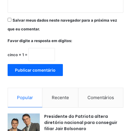
a
l
e
Salvar meus dados neste navegador para a próxima vez
p
s
que eu comentar.
i
Favor digite a resposta em dígitos:
c
o
l
cinco × 1 =
ó
g
i
c
o
d
e
Popular
Recente
Comentários
m
u
l
Presidente do Patriota altera
h
diretório nacional para conseguir
e
filiar Jair Bolsonaro