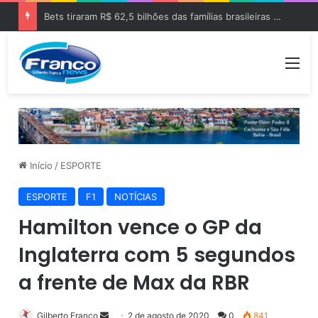
Bets tiraram R$ 62,5 bilhões das famílias brasileiras em 2025
Me
Início
/
ESPORTE
ESPORTE
F1
NOTÍCIAS
Hamilton vence o GP da
Inglaterra com 5 segundos
a frente de Max da RBR
Gilberto Franco
M
2 de agosto de 2020
0
841