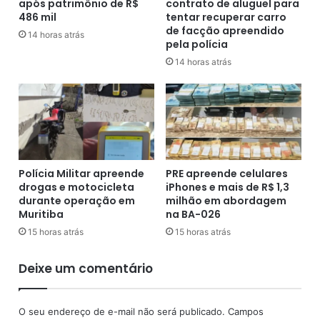
após patrimônio de R$
contrato de aluguel para
a
o
486 mil
tentar recuperar carro
p
é
de facção apreendido
a
d
14 horas atrás
pela polícia
r
e
14 horas atrás
a
n
a
u
f
n
i
c
n
i
a
a
l
d
d
o
Polícia Militar apreende
PRE apreende celulares
o
n
drogas e motocicleta
iPhones e mais de R$ 1,3
B
durante operação em
milhão em abordagem
o
Muritiba
na BA-026
a
M
i
i
15 horas atrás
15 horas atrás
a
n
n
i
Deixe um comentário
ã
s
o
t
é
O seu endereço de e-mail não será publicado.
Campos
r