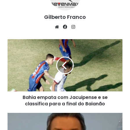
Gilberto Franco
We
Fa
Ins
bsi
ce
tag
te
bo
ra
B
ok
m
a
h
i
a
e
m
p
a
Bahia empata com Jacuipense e se
t
classifica para a final do Baianão
a
c
o
L
m
í
J
d