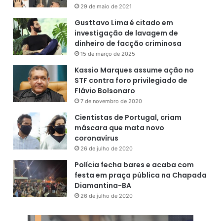
r
29 de maio de 2021
e
Gusttavo Lima é citado em
s
investigação de lavagem de
dinheiro de facção criminosa
15 de março de 2025
Kassio Marques assume ação no
STF contra foro privilegiado de
Flávio Bolsonaro
7 de novembro de 2020
Cientistas de Portugal, criam
máscara que mata novo
coronavírus
26 de julho de 2020
Polícia fecha bares e acaba com
festa em praça pública na Chapada
Diamantina-BA
26 de julho de 2020