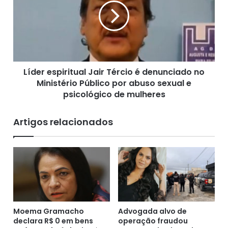
a
e
c
r
u
e
i
s
p
p
e
i
n
Líder espiritual Jair Tércio é denunciado no
r
s
Ministério Público por abuso sexual e
i
e
t
psicológico de mulheres
e
u
s
a
Artigos relacionados
e
l
c
J
l
a
a
i
s
r
s
T
i
é
f
r
i
c
Moema Gramacho
Advogada alvo de
c
declara R$ 0 em bens
operação fraudou
i