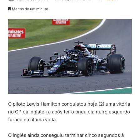
a
Menos de um minuto
n
d
e
u
m
e
-
m
a
i
l
O piloto Lewis Hamilton conquistou hoje (2) uma vitória
no GP da Inglaterra após ter o pneu dianteiro esquerdo
furado na última volta.
O inglês ainda conseguiu terminar cinco segundos à