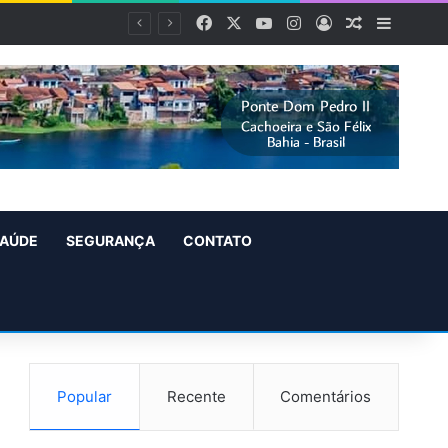
Facebook
X
YouTube
Instagram
Entrar
Artigo alea
Barra L
AÚDE
SEGURANÇA
CONTATO
Popular
Recente
Comentários