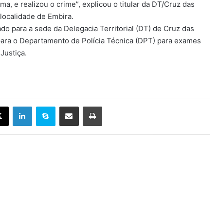
ma, e realizou o crime”, explicou o titular da DT/Cruz das
 localidade de Embira.
o para a sede da Delegacia Territorial (DT) de Cruz das
ara o Departamento de Polícia Técnica (DPT) para exames
Justiça.
X
Linkedin
Skype
Compartilhar via e-mail
Imprimir