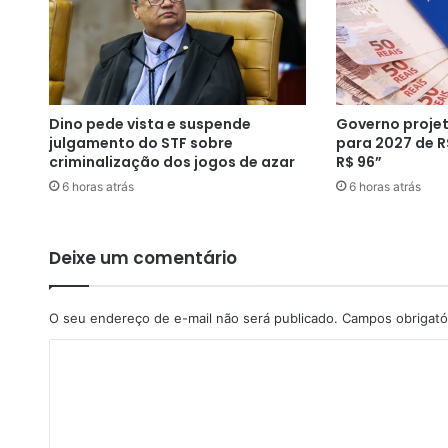
a
s
ã
o
e
n
Dino pede vista e suspende
Governo projet
c
julgamento do STF sobre
para 2027 de R
o
criminalização dos jogos de azar
R$ 96”
n
6 horas atrás
6 horas atrás
t
r
a
d
Deixe um comentário
o
s
e
O seu endereço de e-mail não será publicado.
Campos obrigató
s
C
c
o
o
n
m
d
i
e