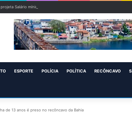
projeta Salário mínimo para 2027 de R$ 1.717 “Aumento de R$ 96”
NTO
ESPORTE
POLÍCIA
POLÍTICA
RECÔNCAVO
S
ha de 13 anos é preso no recôncavo da Bahia