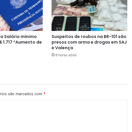
b
o
s
a
é
c
a Salário mínimo
Suspeitos de roubos na BR-101 são
o
$ 1.717 “Aumento de
presos com arma e drogas em SAJ
n
e Valença
d
8 horas atrás
e
n
a
d
o
a
d
rios são marcados com
*
e
v
o
l
v
e