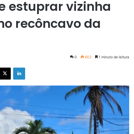
 estuprar vizinha
 no recôncavo da
0
602
1 minuto de leitura
X
Linkedin