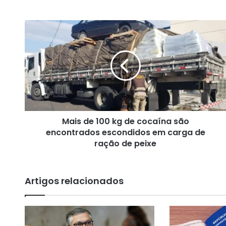
M
a
i
s
d
e
1
0
0
Mais de 100 kg de cocaína são
k
encontrados escondidos em carga de
g
d
ração de peixe
e
c
o
Artigos relacionados
c
a
í
n