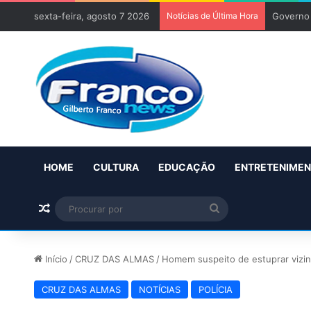
sexta-feira, agosto 7 2026
Notícias de Última Hora
Governo 
HOME
CULTURA
EDUCAÇÃO
ENTRETENIME
Artigo aleatório
Procurar
por
Início
/
CRUZ DAS ALMAS
/
Homem suspeito de estuprar vizin
CRUZ DAS ALMAS
NOTÍCIAS
POLÍCIA