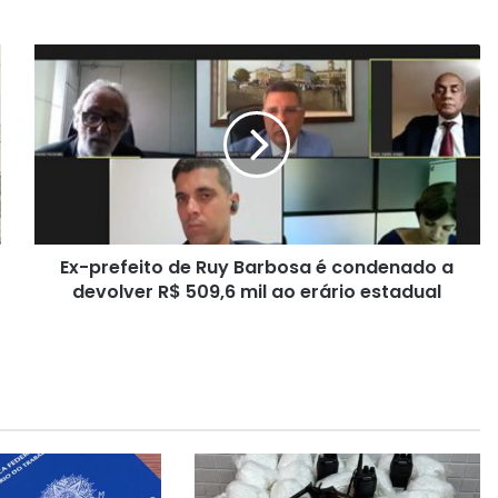
E
x
-
p
r
e
f
e
i
Ex-prefeito de Ruy Barbosa é condenado a
t
devolver R$ 509,6 mil ao erário estadual
o
d
e
R
u
y
B
a
r