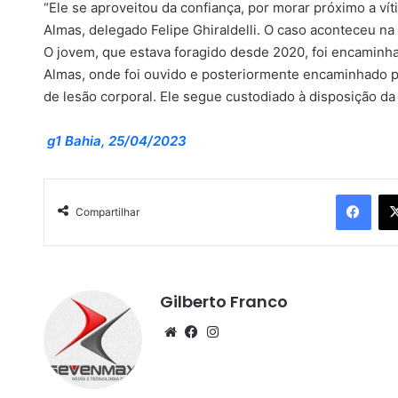
“Ele se aproveitou da confiança, por morar próximo a víti
Almas, delegado Felipe Ghiraldelli. O caso aconteceu na
O jovem, que estava foragido desde 2020, foi encaminhad
Almas, onde foi ouvido e posteriormente encaminhado p
de lesão corporal. Ele segue custodiado à disposição da 
g1 Bahia, 25/04/2023
Facebook
Compartilhar
Gilberto Franco
We
Fa
Ins
bsi
ce
tag
te
bo
ra
ok
m