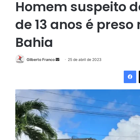
Homem suspeito de
de 13 anos é preso
Bahia
Gilberto Franco
M
25 de abril de 2023
a
Facebook
n
d
e
u
m
e
-
m
a