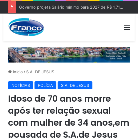
Governo projeta Salário mínimo para 2027 de R$ 1.717 “Aumento de R$ 96”
Me
Início
/
S.A. DE JESUS
NOTÍCIAS
POLÍCIA
S.A. DE JESUS
Idoso de 70 anos morre
após ter relação sexual
com mulher de 34 anos,em
pousada de S.A.de Jesus