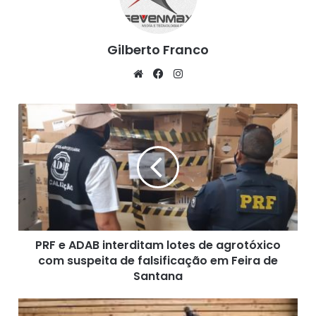
Gilberto Franco
We
Fa
Ins
bsi
ce
tag
te
bo
ra
P
ok
m
R
F
e
A
D
A
B
i
PRF e ADAB interditam lotes de agrotóxico
n
com suspeita de falsificação em Feira de
t
e
Santana
r
d
B