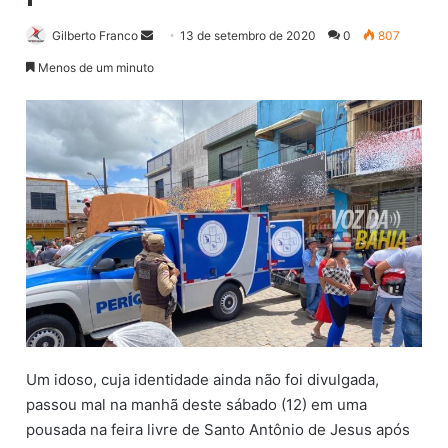
Gilberto Franco
M
13 de setembro de 2020
0
807
a
Menos de um minuto
n
d
e
u
m
e
-
m
a
i
l
Um idoso, cuja identidade ainda não foi divulgada,
passou mal na manhã deste sábado (12) em uma
pousada na feira livre de Santo Antônio de Jesus após