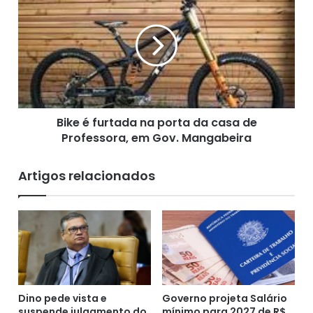
i
i
t
k
a
e
m
é
l
f
o
u
t
r
e
t
s
Bike é furtada na porta da casa de
a
d
Professora, em Gov. Mangabeira
d
e
a
a
n
Artigos relacionados
g
a
r
p
o
o
t
r
ó
t
x
a
i
d
c
a
o
Dino pede vista e
Governo projeta Salário
c
c
suspende julgamento do
mínimo para 2027 de R$
a