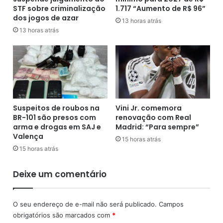
STF sobre criminalização
1.717 “Aumento de R$ 96”
o
s
dos jogos de azar
m
a
13 horas atrás
s
13 horas atrás
d
u
e
s
P
p
r
e
o
i
f
t
e
a
s
Suspeitos de roubos na
Vini Jr. comemora
d
s
BR-101 são presos com
renovação com Real
e
o
arma e drogas em SAJ e
Madrid: “Para sempre”
f
r
Valença
15 horas atrás
a
a
15 horas atrás
l
,
s
e
Deixe um comentário
i
m
f
G
i
o
O seu endereço de e-mail não será publicado.
Campos
c
v
obrigatórios são marcados com
*
a
.