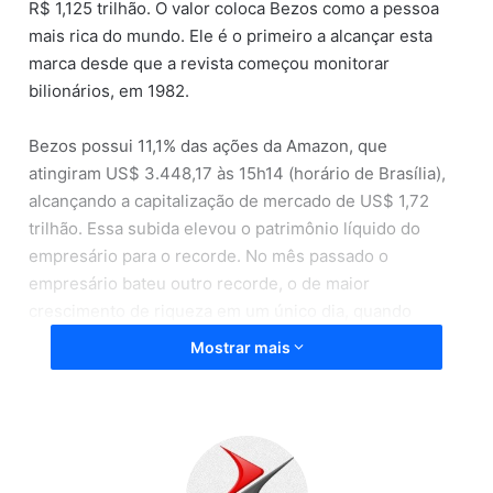
R$ 1,125 trilhão. O valor coloca Bezos como a pessoa
mais rica do mundo. Ele é o primeiro a alcançar esta
marca desde que a revista começou monitorar
bilionários, em 1982.
Bezos possui 11,1% das ações da Amazon, que
atingiram US$ 3.448,17 às 15h14 (horário de Brasília),
alcançando a capitalização de mercado de US$ 1,72
trilhão. Essa subida elevou o patrimônio líquido do
empresário para o recorde. No mês passado o
empresário bateu outro recorde, o de maior
crescimento de riqueza em um único dia, quando
adicionou US$ 13 bilhões ao seu patrimônio. A cifra de
Mostrar mais
US$ 200 bilhões só não foi alcançada mais cedo
porque o empresário teve de dividir sua participação na
Amazon com a ex-mulher MacKenzie Bezos.
O acordo de divórcio deu a ela 4% das ações da