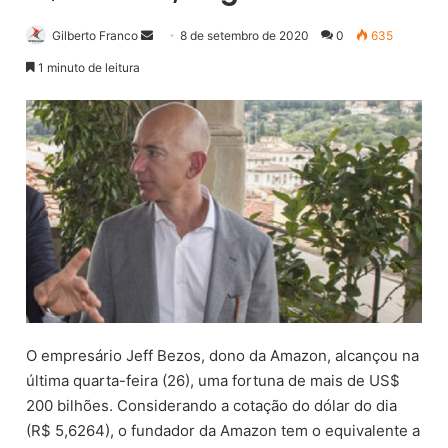
Gilberto Franco
M
8 de setembro de 2020
0
635
a
1 minuto de leitura
n
d
e
u
m
e
-
m
a
i
l
O empresário Jeff Bezos, dono da Amazon, alcançou na
última quarta-feira (26), uma fortuna de mais de US$
200 bilhões. Considerando a cotação do dólar do dia
(R$ 5,6264), o fundador da Amazon tem o equivalente a