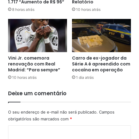
1.717 “Aumento de R$ 96”
Relatório
a
n
u
j
8 horas atrás
10 horas atrás
x
u
í
n
l
t
i
o
o
P
-
e
r
n
Vini Jr. comemora
Carro de ex-jogador da
e
a
renovação com Real
Série A é apreendido com
m
l
Madrid: “Para sempre”
cocaína em operação
é
d
10 horas atrás
1 dia atrás
d
e
i
P
Deixe um comentário
o
a
a
u
o
l
O seu endereço de e-mail não será publicado.
Campos
s
o
obrigatórios são marcados com
*
s
A
e
f
C
r
o
v