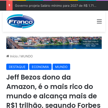
Governo projeta Salário mínimo para 2027 de R$ 1.717 “Aumento de R$ 96”
Me
Início
/
MUNDO
DESTAQUE
ECONOMIA
MUNDO
Jeff Bezos dono da
Amazon, é o mais rico do
mundo e alcança mais de
R$1 trilhão, segundo Forbes