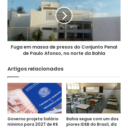
o
g
d
a
o
e
Fonte: G1, (08/09/2020)
S
m
i
m
n
a
t
s
a
Fuga em massa de presos do Conjunto Penal
s
j
de Paulo Afonso, no norte da Bahia
a
p
d
a
e
Artigos relacionados
r
p
a
r
c
e
o
s
n
o
c
s
e
d
d
o
e
Governo projeta Salário
Bahia segue com um dos
C
mínimo para 2027 de R$
piores IDEB do Brasil, diz
r
o