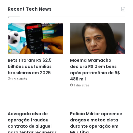
Recent Tech News
Bets tiraram R$ 62,5
Moema Gramacho
bilhões das famílias
declara R$ 0 em bens
brasileiras em 2025
após patrimônio de R$
486 mil
1 dia atrás
1 dia atrás
Advogada alvo de
Polícia Militar apreende
operação fraudou
drogas e motocicleta
contrato de aluguel
durante operação em
para tentar recuperar
Muritiba