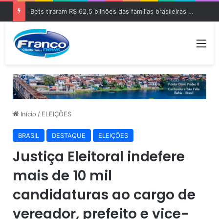
Bets tiraram R$ 62,5 bilhões das famílias brasileiras em 2025
Me
Início
/
ELEIÇÕES
BRASIL
DESTAQUE
ELEIÇÕES
Justiça Eleitoral indefere
mais de 10 mil
candidaturas ao cargo de
vereador, prefeito e vice-