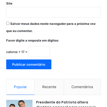
Site
o
t
a
d
Salvar meus dados neste navegador para a próxima vez
e
3
que eu comentar.
a
1
Favor digite a resposta em dígitos:
c
o
catorze + 17 =
n
t
r
a
o
R
e
Popular
Recente
Comentários
a
l
M
Presidente do Patriota altera
a