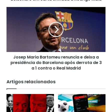
p
e
J
d
o
e
s
i
e
m
p
p
M
e
a
a
r
c
i
h
Josep Maria Bartomeu renuncia e deixa a
a
m
presidência do Barcelona após derrota de 3
B
e
a
a 1 contra o Real Madrid
n
r
t
t
Artigos relacionados
d
o
Fonte: Atarde, (27/10/2020)
o
m
p
e
r
u
e
r
s
e