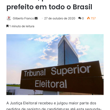
prefeito em todo o Brasil
Gilberto Franco
M
27 de outubro de 2020
0
757
a
1 minuto de leitura
n
d
e
u
m
e
-
m
a
i
l
A Justiça Eleitoral recebeu e julgou maior parte dos
pedidos de registro de candidaturas até esta segunda-