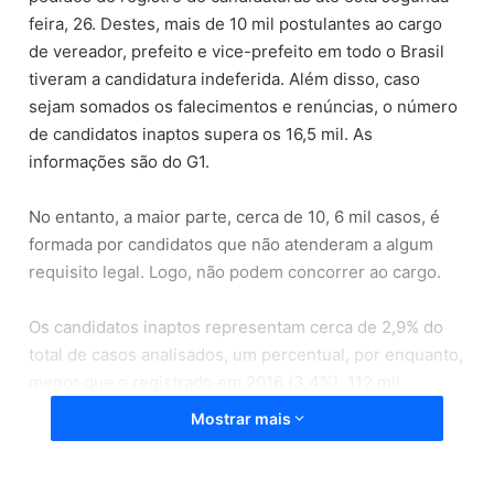
feira, 26. Destes, mais de 10 mil postulantes ao cargo
de vereador, prefeito e vice-prefeito em todo o Brasil
tiveram a candidatura indeferida. Além disso, caso
sejam somados os falecimentos e renúncias, o número
de candidatos inaptos supera os 16,5 mil. As
informações são do G1.
No entanto, a maior parte, cerca de 10, 6 mil casos, é
formada por candidatos que não atenderam a algum
requisito legal. Logo, não podem concorrer ao cargo.
Os candidatos inaptos representam cerca de 2,9% do
total de casos analisados, um percentual, por enquanto,
menor que o registrado em 2016 (3,4%). 112 mil
pedidos ainda aguardam parecer da Justiça Eleitoral. A
Mostrar mais
lei aponta que esses candidatos poderão concorrer às
vagas no poder público, cabendo a Justiça decidir
posteriormente sobre a validade dos registros.