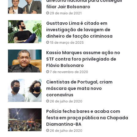
diretório nacional para conseguir
d
filiar Jair Bolsonaro
r
29 de maio de 2021
i
d
Gusttavo Lima é citado em
investigação de lavagem de
dinheiro de facção criminosa
15 de março de 2025
Kassio Marques assume ação no
STF contra foro privilegiado de
Flávio Bolsonaro
7 de novembro de 2020
Cientistas de Portugal, criam
máscara que mata novo
coronavírus
26 de julho de 2020
Polícia fecha bares e acaba com
festa em praça pública na Chapada
Diamantina-BA
26 de julho de 2020