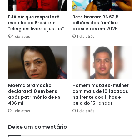
i
n
d
u
e
n
EUA diz que respeitará
Bets tiraram R$ 62,5
n
escolha do Brasil em
bilhões das famílias
c
“eleições livres e justas”
brasileiras em 2025
t
i
e
a
1 dia atrás
1 dia atrás
B
e
o
d
l
e
s
i
o
x
n
a
a
a
Moema Gramacho
Homem mata ex-mulher
r
p
declara R$ 0 em bens
com mais de 10 facadas
o
r
após patrimônio de R$
na frente dos filhos e
e
e
486 mil
pula do 15º andar
m
s
1 dia atrás
1 dia atrás
c
i
a
d
Deixe um comentário
r
ê
t
n