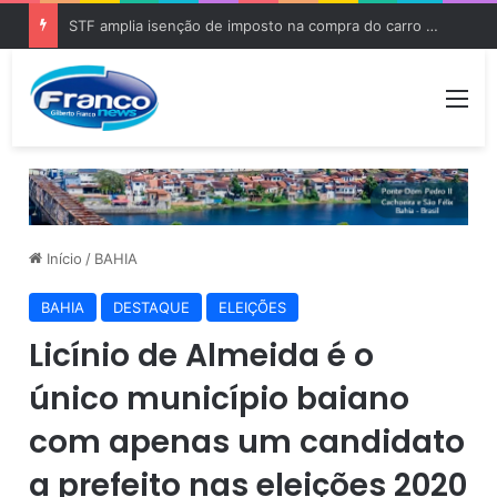
STF amplia isenção de imposto na compra do carro zero para PCD e pessoas com autismo
Me
Início
/
BAHIA
BAHIA
DESTAQUE
ELEIÇÕES
Licínio de Almeida é o
único município baiano
com apenas um candidato
a prefeito nas eleições 2020