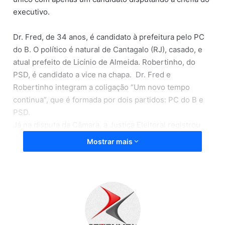
executivo.
Dr. Fred, de 34 anos, é candidato à prefeitura pelo PC
do B. O político é natural de Cantagalo (RJ), casado, e
atual prefeito de Licínio de Almeida. Robertinho, do
PSD, é candidato a vice na chapa. Dr. Fred e
Robertinho integram a coligação “Um novo tempo
continua”, que é formada por dois partidos: PC do B e
PSD.
Já na disputa da Câmara, a Justiça Eleitoral registrou
33 pedidos de candidatos a vereadores.
Mostrar mais
Conforme a Lei das Eleições, um candidato precisa,
para ser eleito, de 50% dos votos válidos mais um.
Votos brancos e nulos não contam como válidos.
No caso de municípios com apenas um concorrente,
basta um único voto válido para que o candidato seja