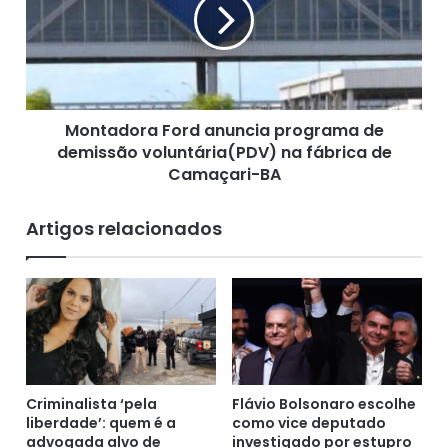
u
t
e
a
t
d
á
o
é
r
c
a
o
Montadora Ford anuncia programa de
F
n
demissão voluntária(PDV) na fábrica de
o
t
r
Camaçari-BA
r
d
a
a
Artigos relacionados
t
n
a
u
d
n
o
c
p
i
o
a
r
p
R
r
$
o
Criminalista ‘pela
Flávio Bolsonaro escolhe
1
liberdade’: quem é a
como vice deputado
g
advogada alvo de
investigado por estupro
3
r