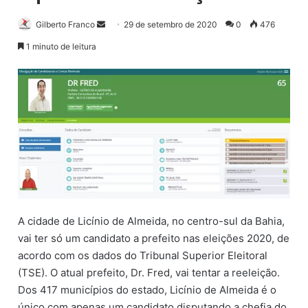
Gilberto Franco
M
29 de setembro de 2020
0
476
a
1 minuto de leitura
n
d
e
u
m
e
-
m
a
i
A cidade de Licínio de Almeida, no centro-sul da Bahia,
l
vai ter só um candidato a prefeito nas eleições 2020
, de
acordo com os dados do Tribunal Superior Eleitoral
(TSE). O atual prefeito, Dr. Fred, vai tentar a reeleição.
Dos 417 municípios do estado, Licínio de Almeida é o
único com apenas um candidato disputando a chefia do