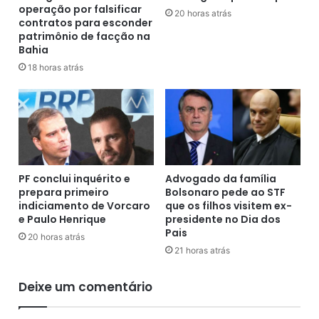
operação por falsificar
1
a
20 horas atrás
contratos para esconder
m
m
patrimônio de facção na
i
a
Bahia
l
d
18 horas atrás
h
e
õ
d
e
e
s
m
p
i
e
s
l
s
o
ã
PF conclui inquérito e
Advogado da família
L
prepara primeiro
Bolsonaro pede ao STF
o
indiciamento de Vorcaro
que os filhos visitem ex-
y
v
e Paulo Henrique
presidente no Dia dos
o
o
Pais
n
l
20 horas atrás
d
21 horas atrás
u
a
n
F
t
Deixe um comentário
r
á
a
r