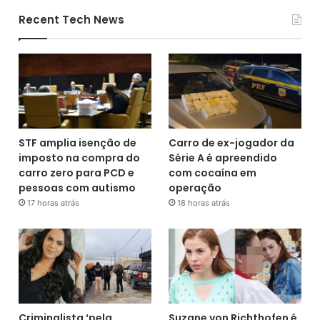
Recent Tech News
STF amplia isenção de
Carro de ex-jogador da
imposto na compra do
Série A é apreendido
carro zero para PCD e
com cocaína em
pessoas com autismo
operação
17 horas atrás
18 horas atrás
Criminalista ‘pela
Suzane von Richthofen é