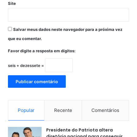
a
Site
ç
a
r
i
Salvar meus dados neste navegador para a próxima vez
-
que eu comentar.
B
A
Favor digite a resposta em dígitos:
seis + dezessete =
Popular
Recente
Comentários
Presidente do Patriota altera
diretório nacional para conseguir