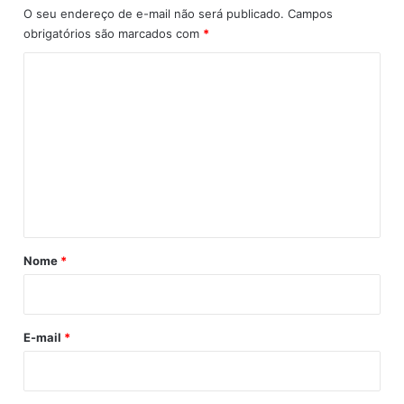
n
i
O seu endereço de e-mail não será publicado.
Campos
ç
a
obrigatórios são marcados com
*
a
(
P
C
D
o
V
m
)
n
e
a
n
f
á
t
b
á
r
i
r
Nome
*
c
i
a
o
d
e
E-mail
*
C
a
m