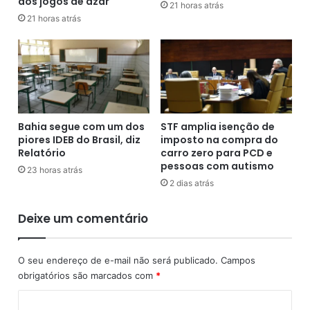
dos jogos de azar
a
ç
21 horas atrás
n
21 horas atrás
ã
i
o
z
,
a
a
ç
p
õ
o
e
n
s
t
Bahia segue com um dos
STF amplia isenção de
t
a
piores IDEB do Brasil, diz
imposto na compra do
e
p
Relatório
carro zero para PCD e
r
e
pessoas com autismo
23 horas atrás
r
s
2 dias atrás
o
q
r
u
Deixe um comentário
i
i
s
s
t
a
O seu endereço de e-mail não será publicado.
Campos
a
obrigatórios são marcados com
*
s
p
C
e