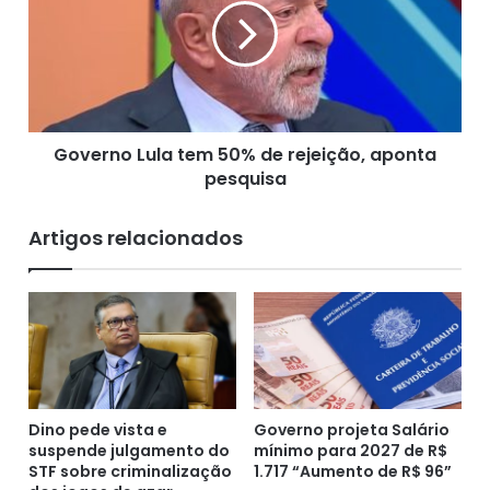
c
Fonte: Diário do Poder/Tiago Vasconcelos e Rodrigo Vilela
e
o
r
m
n
28/05/2026 0:01 | Atualizado 28/05/2026 6:37
c
o
l
L
a
u
s
Governo Lula tem 50% de rejeição, aponta
l
s
pesquisa
a
i
t
f
e
Artigos relacionados
i
m
c
5
a
0
ç
%
ã
d
o
e
d
r
e
e
o
Dino pede vista e
Governo projeta Salário
j
suspende julgamento do
mínimo para 2027 de R$
r
e
STF sobre criminalização
1.717 “Aumento de R$ 96”
g
i