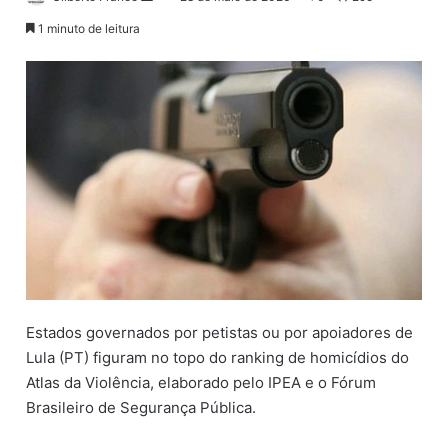
a
1 minuto de leitura
n
d
e
u
m
e
-
m
a
i
l
Estados governados por petistas ou por apoiadores de
Lula (PT) figuram no topo do ranking de homicídios do
Atlas da Violência, elaborado pelo IPEA e o Fórum
Brasileiro de Segurança Pública.