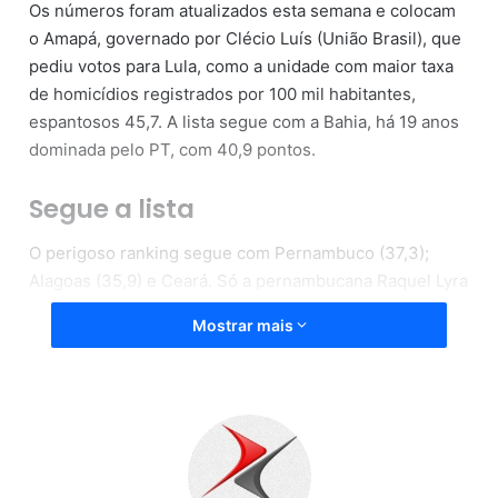
Os números foram atualizados esta semana e colocam
o Amapá, governado por Clécio Luís (União Brasil), que
pediu votos para Lula, como a unidade com maior taxa
de homicídios registrados por 100 mil habitantes,
espantosos 45,7. A lista segue com a Bahia, há 19 anos
dominada pelo PT, com 40,9 pontos.
Segue a lista
O perigoso ranking segue com Pernambuco (37,3);
Alagoas (35,9) e Ceará. Só a pernambucana Raquel Lyra
(PSD) manteve neutralidade.
Mostrar mais
A outra ponta
No outro topo do ranking, os estados com os menores
níveis de violência letal são todos governados pela
oposição.
Oposição linha dura