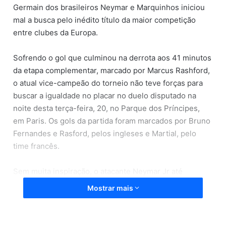
Germain dos brasileiros Neymar e Marquinhos iniciou
mal a busca pelo inédito título da maior competição
entre clubes da Europa.
Sofrendo o gol que culminou na derrota aos 41 minutos
da etapa complementar, marcado por Marcus Rashford,
o atual vice-campeão do torneio não teve forças para
buscar a igualdade no placar no duelo disputado na
noite desta terça-feira, 20, no Parque dos Príncipes,
em Paris. Os gols da partida foram marcados por Bruno
Fernandes e Rasford, pelos ingleses e Martial, pelo
time francês.
Sem muita inspiração, o atacante Neymar Jr até
participou do gol marcado pelo PSG, marcado na
Mostrar mais
verdade pelo atacante Martial, que colocou contra a
própria rede após escanteio cobrado pelo brasileiro.
Por reclamação com o árbitro, o craque ainda levou