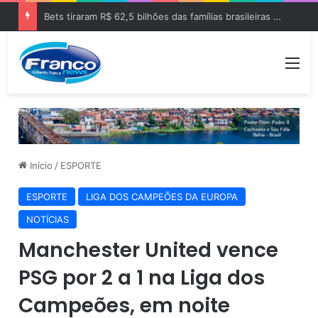
Bets tiraram R$ 62,5 bilhões das famílias brasileiras em 2025
Me
Início
/
ESPORTE
ESPORTE
LIGA DOS CAMPEÕES DA EUROPA
NOTÍCIAS
Manchester United vence
PSG por 2 a 1 na Liga dos
Campeões, em noite