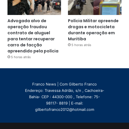
Advogada alvo de
Polícia Militar apreende
operação fraudou
drogas e motocicleta
contrato de aluguel
durante operação em
para tentar recuperar
Muritiba
carro de facção
5 horas atrás
apreendido pela polícia
5 horas atrás
Franco News | Com Gilberto Franco
Endereço: Travessa Adrião, s/n , Cachoeira-
Bahia- CEP : 44300-000 , Telefone: 75-
98117- 8819 | E-mail:
gilbertofranco2012@hotmail.com