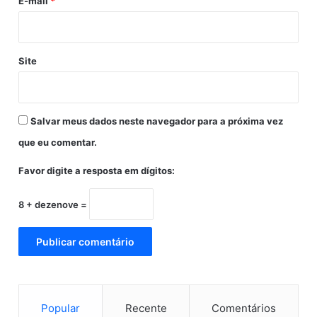
E-mail
*
ã
e
o
n
t
o
Site
s
Salvar meus dados neste navegador para a próxima vez
que eu comentar.
Favor digite a resposta em dígitos:
8 + dezenove =
Popular
Recente
Comentários