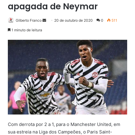
apagada de Neymar
Gilberto Franco
M
20 de outubro de 2020
0
511
a
1 minuto de leitura
n
d
e
u
m
e
-
m
a
i
l
Com derrota por 2 a 1, para o Manchester United, em
sua estreia na Liga dos Campeões, o Paris Saint-