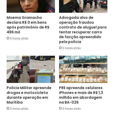
a
n
t
o
é
(
A
E
Moema Gramacho
Advogada alvo de
n
declara R$ 0 em bens
operação fraudou
x
após patrimônio de R$
contrato de aluguel para
g
i
486 mil
tentar recuperar carro
r
m
de facção apreendido
a
B
5 horas atrás
pela polícia
d
a
5 horas atrás
o
n
s
k
R
)
e
a
i
s
s
s
-
i
R
n
Polícia Militar apreende
PRE apreende celulares
J
a
drogas e motocicleta
iPhones e mais de R$ 1,3
,
durante operação em
milhão em abordagem
m
p
Muritiba
na BA-026
a
a
c
5 horas atrás
5 horas atrás
r
o