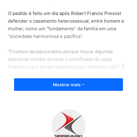
O pedido é feito um dia após Robert Francis Prevost
defender o casamento heterossexual, entre homem e
mulher, como um “fundamento” da família em uma
“sociedade harmoniosa e pacífica”.
“Ficamos decepcionados porque houve algumas
aberturas tímidas durante o pontificado do papa
Francisco que deram esperança aos católicos LGBT. É
claro que a Igreja, uma instituição que existe há
milênios, leva adiante uma doutrina imutável, como
Mostrar mais
vimos. No entanto, estou convencido de que existem
pessoas.
O Papa deve ouvir as pessoas, incluindo as pessoas
LGBT dentro da Igreja”, afirmou o presidente do clube
Mario Mieli e porta-voz de Roma Pride, Mario
Colamarino, antes do início da manifestação.
Segundo o italiano, há muitos gays dentro da Igreja