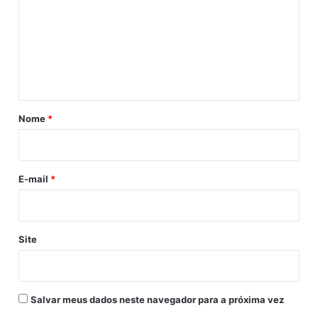
s
m
e
e
g
u
n
i
t
d
o
á
r
r
Nome
*
e
i
s
o
E-mail
*
Site
Salvar meus dados neste navegador para a próxima vez