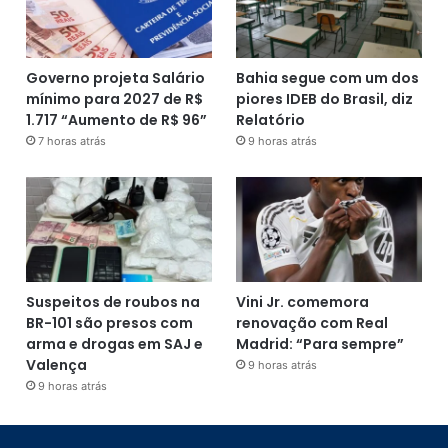
Governo projeta Salário
Bahia segue com um dos
mínimo para 2027 de R$
piores IDEB do Brasil, diz
1.717 “Aumento de R$ 96”
Relatório
7 horas atrás
9 horas atrás
Suspeitos de roubos na
Vini Jr. comemora
BR-101 são presos com
renovação com Real
arma e drogas em SAJ e
Madrid: “Para sempre”
Valença
9 horas atrás
9 horas atrás