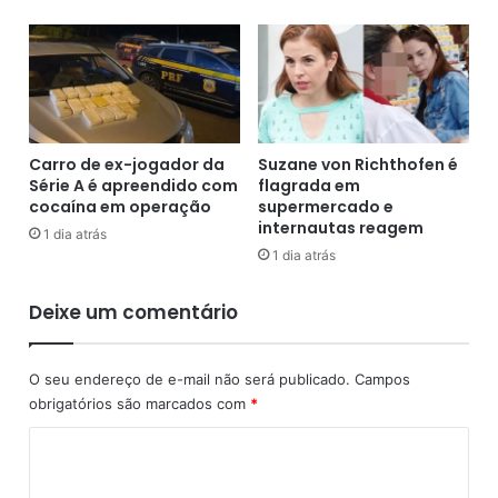
g
u
a
e
s
t
e
e
m
m
G
m
o
a
Carro de ex-jogador da
Suzane von Richthofen é
v
i
Série A é apreendido com
flagrada em
.
s
cocaína em operação
supermercado e
M
d
internautas reagem
1 dia atrás
a
e
1 dia atrás
n
6
g
m
Deixe um comentário
a
i
b
l
e
h
O seu endereço de e-mail não será publicado.
Campos
i
õ
obrigatórios são marcados com
*
r
e
a
s
C
d
o
e