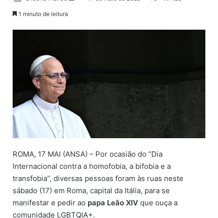
a
1 minuto de leitura
n
d
e
u
m
e
-
m
a
i
l
ROMA, 17 MAI (ANSA) – Por ocasião do “Dia
Internacional contra a homofobia, a bifobia e a
transfobia”, diversas pessoas foram às ruas neste
sábado (17) em Roma, capital da Itália, para se
manifestar e pedir ao
papa Leão XIV
que ouça a
comunidade LGBTQIA+.