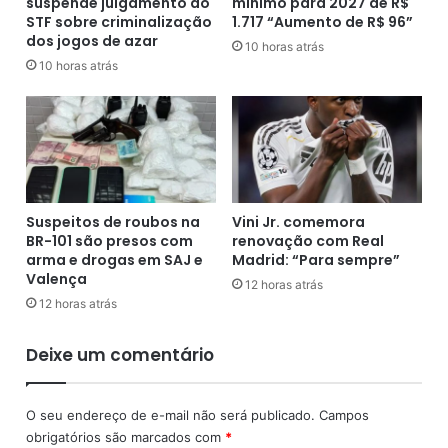
suspende julgamento do
mínimo para 2027 de R$
a
o
STF sobre criminalização
1.717 “Aumento de R$ 96”
i
B
dos jogos de azar
n
r
10 horas atrás
c
10 horas atrás
a
ê
s
n
i
d
l
i
c
o
h
r
e
e
g
Suspeitos de roubos na
Vini Jr. comemora
t
a
BR-101 são presos com
renovação com Real
o
a
arma e drogas em SAJ e
Madrid: “Para sempre”
r
1
Valença
12 horas atrás
n
3
12 horas atrás
e
,
m
5
Deixe um comentário
à
m
s
i
a
l
O seu endereço de e-mail não será publicado.
Campos
t
h
obrigatórios são marcados com
*
i
õ