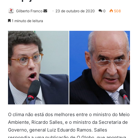
Gilberto Franco
M
23 de outubro de 2020
0
508
a
1 minuto de leitura
n
d
e
u
m
e
-
m
a
i
l
O clima não está dos melhores entre o ministro do Meio
Ambiente, Ricardo Salles, e o ministro da Secretaria de
Governo, general Luiz Eduardo Ramos. Salles
respondia a uma publicação de O Globo, que apontava