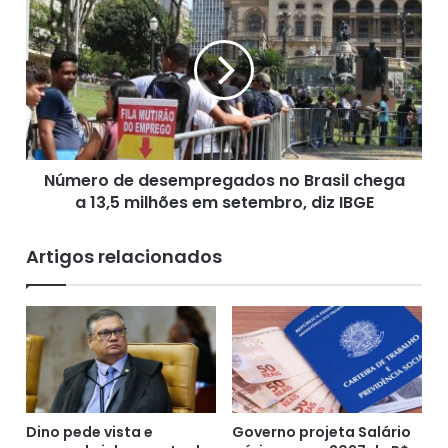
a
ú
q
m
Fonte: Metro1, (23/10/2020)
u
e
e
r
b
o
r
d
i
e
g
d
a
Número de desempregados no Brasil chega
e
d
a 13,5 milhões em setembro, diz IBGE
s
a
e
s
m
Artigos relacionados
d
p
e
r
c
e
o
g
m
a
b
d
a
o
t
s
e
Dino pede vista e
Governo projeta Salário
n