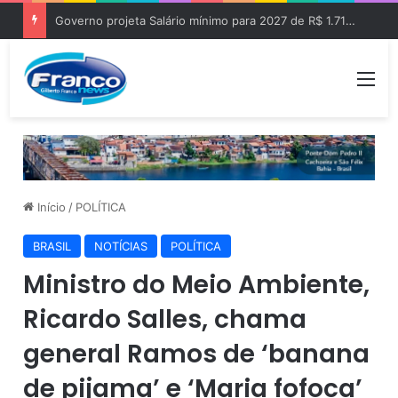
Governo projeta Salário mínimo para 2027 de R$ 1.717 “Aumento de R$ 96”
Me
Início
/
POLÍTICA
BRASIL
NOTÍCIAS
POLÍTICA
Ministro do Meio Ambiente,
Ricardo Salles, chama
general Ramos de ‘banana
de pijama’ e ‘Maria fofoca’