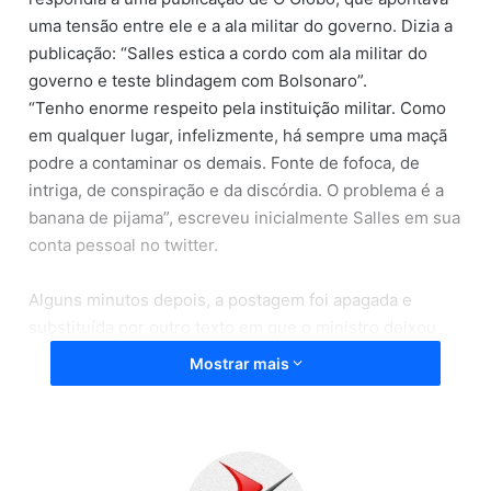
uma tensão entre ele e a ala militar do governo. Dizia a
publicação: “Salles estica a cordo com ala militar do
governo e teste blindagem com Bolsonaro”.
“Tenho enorme respeito pela instituição militar. Como
em qualquer lugar, infelizmente, há sempre uma maçã
podre a contaminar os demais. Fonte de fofoca, de
intriga, de conspiração e da discórdia. O problema é a
banana de pijama”, escreveu inicialmente Salles em sua
conta pessoal no twitter.
Alguns minutos depois, a postagem foi apagada e
substituída por outro texto em que o ministro deixou
mais claro a quem endereçava os ataques. “Não
Mostrar mais
estiquei a corda com ninguém. Tenho enorme respeito
e apreço pela instituição militar. Atuo da forma que
entendo correto. Chega dessa postura de maria fofoca”,
afirmou na segunda publicação, com a marcação do