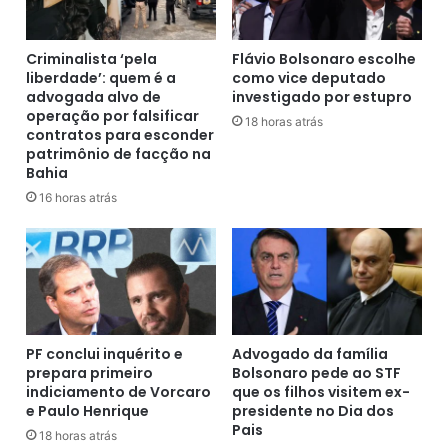
a
u
c
r
o
Criminalista ‘pela
Flávio Bolsonaro escolhe
a
m
liberdade’: quem é a
como vice deputado
s
advogada alvo de
investigado por estupro
4
,
operação por falsificar
2
o
18 horas atrás
contratos para esconder
%
P
patrimônio de facção na
d
P
Bahia
a
d
16 horas atrás
s
e
i
s
Fonte: Bahia Noticias, (05/10/2020)
n
t
t
i
e
n
n
a
ç
R
õ
$
PF conclui inquérito e
Advogado da família
e
prepara primeiro
Bolsonaro pede ao STF
9
indiciamento de Vorcaro
que os filhos visitem ex-
s
m
e Paulo Henrique
presidente no Dia dos
d
i
Pais
e
l
18 horas atrás