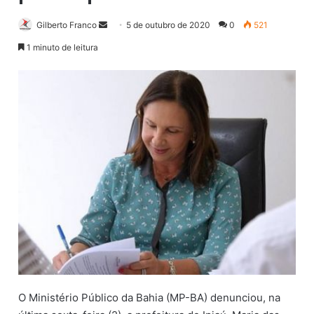
Gilberto Franco
M
5 de outubro de 2020
0
521
a
1 minuto de leitura
n
d
e
u
m
e
-
m
a
i
l
O Ministério Público da Bahia (MP-BA) denunciou, na