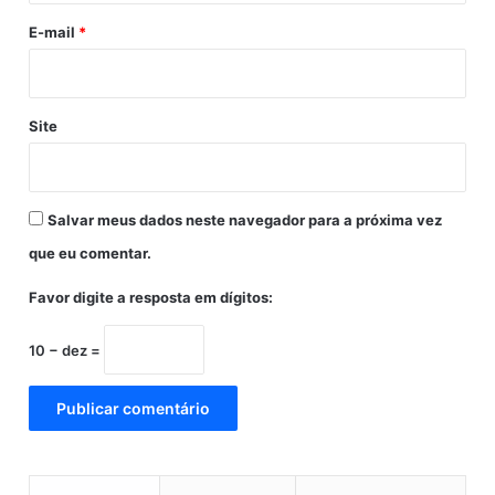
h
,
i
E-mail
*
d
a
i
z
I
Site
b
o
p
e
Salvar meus dados neste navegador para a próxima vez
que eu comentar.
Favor digite a resposta em dígitos:
10 − dez =