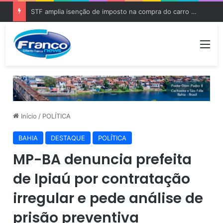
STF amplia isenção de imposto na compra do carro zero para PCD e pessoas com autismo
Me
Início
/
POLÍTICA
BAHIA
DESTAQUE
POLÍTICA
MP-BA denuncia prefeita
de Ipiaú por contratação
irregular e pede análise de
prisão preventiva