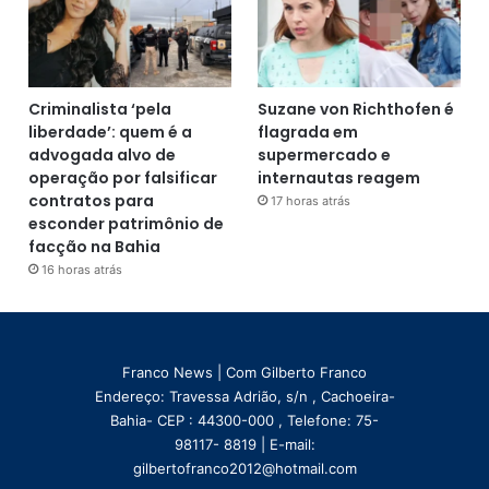
Criminalista ‘pela
Suzane von Richthofen é
liberdade’: quem é a
flagrada em
advogada alvo de
supermercado e
operação por falsificar
internautas reagem
contratos para
17 horas atrás
esconder patrimônio de
facção na Bahia
16 horas atrás
Franco News | Com Gilberto Franco
Endereço: Travessa Adrião, s/n , Cachoeira-
Bahia- CEP : 44300-000 , Telefone: 75-
98117- 8819 | E-mail:
gilbertofranco2012@hotmail.com