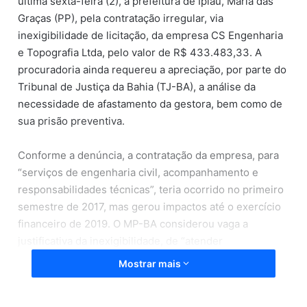
última sexta-feira (2), a prefeitura de Ipiaú, Maria das
Graças (PP), pela contratação irregular, via
inexigibilidade de licitação, da empresa CS Engenharia
e Topografia Ltda, pelo valor de R$ 433.483,33. A
procuradoria ainda requereu a apreciação, por parte do
Tribunal de Justiça da Bahia (TJ-BA), a análise da
necessidade de afastamento da gestora, bem como de
sua prisão preventiva.
Conforme a denúncia, a contratação da empresa, para
“serviços de engenharia civil, acompanhamento e
responsabilidades técnicas”, teria ocorrido no primeiro
semestre de 2017, mas gerou impactos até o exercício
financeiro de 2019. O MP-BA considerou vaga a
justificativa da inexigibilidade, de “atender
necessidades técnicas de medições, conformidades,
Mostrar mais
em várias obras”.