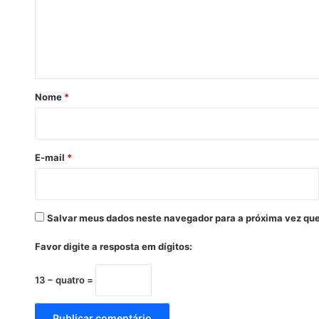
9
e
,
n
p
t
r
e
á
f
r
e
Nome
*
i
i
t
o
u
r
E-mail
*
a
d
e
P
Salvar meus dados neste navegador para a próxima vez que
a
u
Favor digite a resposta em dígitos:
l
o
13 − quatro =
A
f