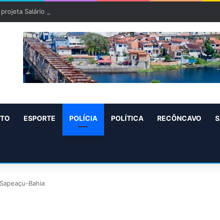
projeta Salário mínimo para 2027 de R$ 1.717 “Aumento de R$ 96”
NTO
ESPORTE
POLÍCIA
POLÍTICA
RECÔNCAVO
S
 Sapeaçu-Bahia