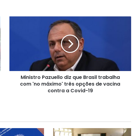
M
i
n
i
s
t
r
o
P
Ministro Pazuello diz que Brasil trabalha
a
com 'no máximo' três opções de vacina
z
u
contra a Covid-19
e
l
l
o
d
i
z