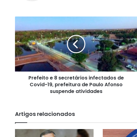
ok
m
P
r
e
f
e
i
t
o
e
Prefeito e 8 secretários infectados de
8
Covid-19, prefeitura de Paulo Afonso
s
e
suspende atividades
c
r
e
Artigos relacionados
t
á
r
i