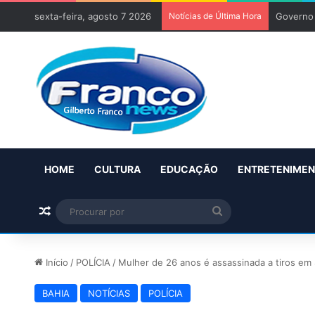
sexta-feira, agosto 7 2026
Notícias de Última Hora
Governo 
HOME
CULTURA
EDUCAÇÃO
ENTRETENIME
Artigo aleatório
Procurar
por
Início
/
POLÍCIA
/
Mulher de 26 anos é assassinada a tiros em
BAHIA
NOTÍCIAS
POLÍCIA