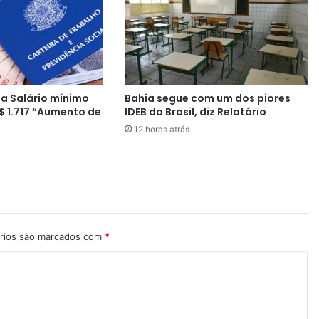
q
u
e
B
r
a
a Salário mínimo
Bahia segue com um dos piores
s
$ 1.717 “Aumento de
IDEB do Brasil, diz Relatório
i
12 horas atrás
l
t
r
a
b
a
l
h
rios são marcados com
*
a
c
o
m
'