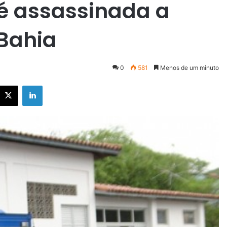
 é assassinada a
Bahia
0
581
Menos de um minuto
X
Linkedin