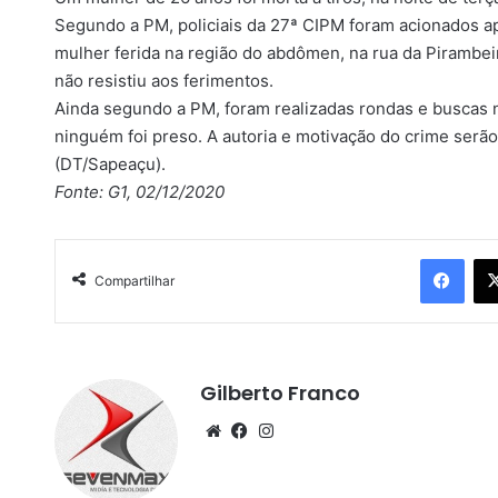
Segundo a PM, policiais da 27ª CIPM foram acionados 
mulher ferida na região do abdômen, na rua da Pirambeir
não resistiu aos ferimentos.
Ainda segundo a PM, foram realizadas rondas e buscas no
ninguém foi preso. A autoria e motivação do crime serão 
(DT/Sapeaçu).
Fonte: G1, 02/12/2020
Facebook
Compartilhar
Gilberto Franco
We
Fa
Ins
bsi
ce
tag
te
bo
ra