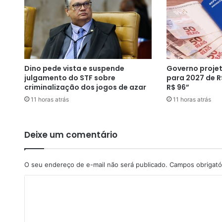
o
s
i
n
f
e
Dino pede vista e suspende
Governo projet
c
julgamento do STF sobre
para 2027 de R
t
criminalização dos jogos de azar
R$ 96”
a
11 horas atrás
11 horas atrás
d
o
s
d
Deixe um comentário
e
C
o
O seu endereço de e-mail não será publicado.
Campos obrigató
v
C
i
d
o
-
m
1