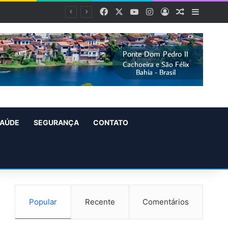
Facebook
X
YouTube
Instagram
Entrar
Artigo alea
Barra L
AÚDE
SEGURANÇA
CONTATO
Popular
Recente
Comentários