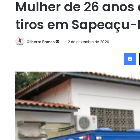
Mulher de 26 anos
tiros em Sapeaçu-
Gilberto Franco
M
2 de dezembro de 2020
a
Facebook
n
d
e
u
m
e
-
m
a
i
l