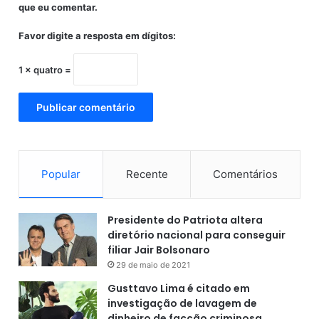
s
que eu comentar.
d
o
e
n
Favor digite a resposta em dígitos:
a
a
n
l
1 × quatro =
o
i
n
d
a
a
B
d
a
e
h
s
i
n
Popular
Recente
Comentários
a
e
g
r
Presidente do Patriota altera
a
diretório nacional para conseguir
s
filiar Jair Bolsonaro
29 de maio de 2021
Gusttavo Lima é citado em
investigação de lavagem de
dinheiro de facção criminosa