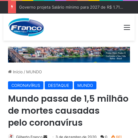
Governo projeta Salário mínimo para 2027 de R$ 1.717 “Aumento de R$ 96”
Me
Início
/
MUNDO
CORONAVÍRUS
DESTAQUE
MUNDO
Mundo passa de 1,5 milhão
de mortes causadas
pelo coronavírus
Gilberto Franco
M
3 de dezembro de 2020
0
661