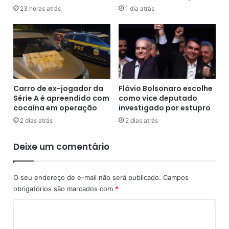
m
e
23 horas atrás
1 dia atrás
e
s
n
i
t
d
o
e
s
n
s
t
e
e
Carro de ex-jogador da
Flávio Bolsonaro escolhe
r
d
Série A é apreendido com
como vice deputado
ã
a
cocaína em operação
investigado por estupro
o
F
2 dias atrás
2 dias atrás
m
u
o
n
Deixe um comentário
n
d
i
a
t
ç
O seu endereço de e-mail não será publicado.
Campos
o
ã
r
obrigatórios são marcados com
*
o
a
P
C
d
a
a
l
o