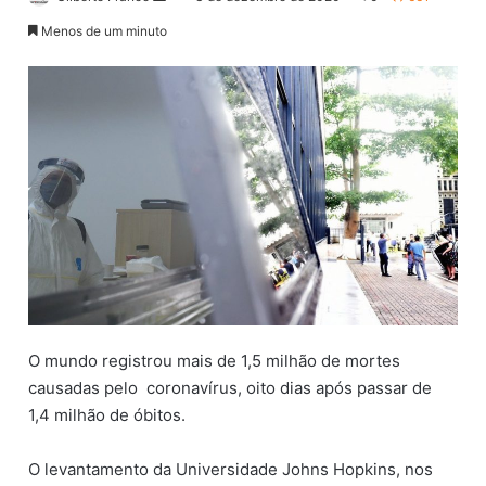
a
Menos de um minuto
n
d
e
u
m
e
-
m
a
i
l
O mundo registrou mais de 1,5 milhão de mortes
causadas pelo coronavírus, oito dias após passar de
1,4 milhão de óbitos.
O levantamento da Universidade Johns Hopkins, nos