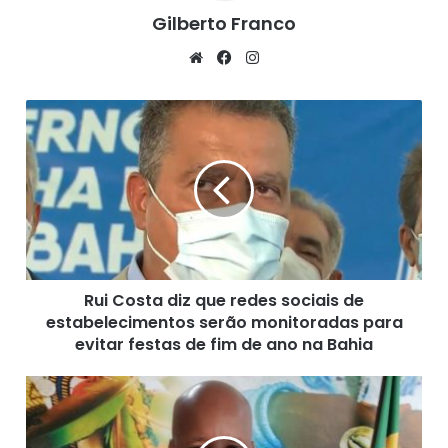
Gilberto Franco
We
Fa
Ins
bsi
ce
tag
te
bo
ra
R
ok
m
u
i
C
o
s
t
a
d
Rui Costa diz que redes sociais de
i
estabelecimentos serão monitoradas para
z
q
evitar festas de fim de ano na Bahia
u
e
J
r
u
e
s
d