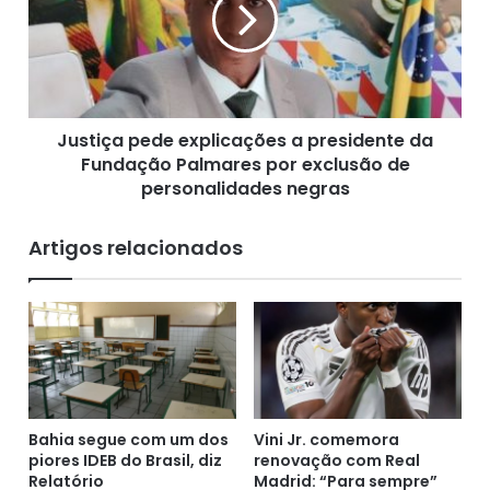
t
e
i
s
ç
s
a
o
p
c
e
i
Justiça pede explicações a presidente da
d
a
Fundação Palmares por exclusão de
e
i
e
personalidades negras
s
x
d
p
Artigos relacionados
e
l
e
i
s
c
t
a
a
ç
b
õ
e
e
l
s
e
a
Bahia segue com um dos
Vini Jr. comemora
c
piores IDEB do Brasil, diz
renovação com Real
p
Relatório
Madrid: “Para sempre”
i
r