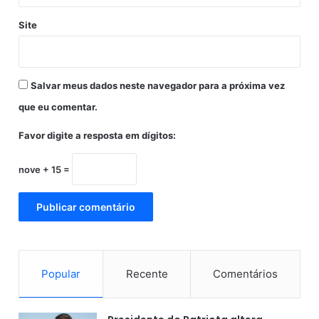
c
i
Site
m
a
d
e
Salvar meus dados neste navegador para a próxima vez
6
0
que eu comentar.
a
n
Favor digite a resposta em dígitos:
o
s
nove + 15 =
Popular
Recente
Comentários