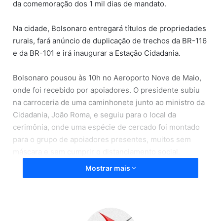
da comemoração dos 1 mil dias de mandato.
Na cidade, Bolsonaro entregará títulos de propriedades
rurais, fará anúncio de duplicação de trechos da BR-116
e da BR-101 e irá inaugurar a Estação Cidadania.
Bolsonaro pousou às 10h no Aeroporto Nove de Maio,
onde foi recebido por apoiadores. O presidente subiu
na carroceria de uma caminhonete junto ao ministro da
Cidadania, João Roma, e seguiu para o local da
cerimônia, onde uma espécie de cercado foi montado
para o grupo de apoiadores presentes, muitos sem
máscara e sem cumprir o distanciamento social.
Mostrar mais
Durante o discurso, Bolsonaro voltou a falar sobre as
manifestações do dia 7 de setembro e inflamou os
apoiadores presentes ao invocar “Deus” como seu
apoio na “luta pela liberdade” e afirmar que a bandeira