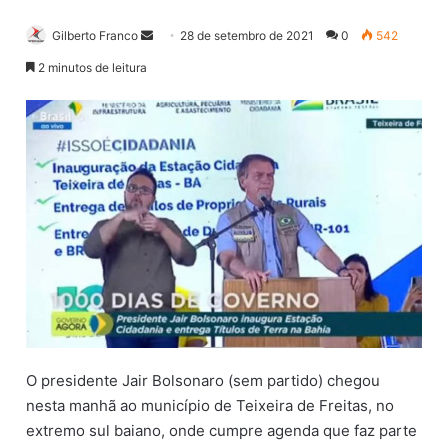
Gilberto Franco
M
28 de setembro de 2021
0
542
a
2 minutos de leitura
n
d
e
u
m
e
-
m
a
i
l
O presidente Jair Bolsonaro (sem partido) chegou
nesta manhã ao município de Teixeira de Freitas, no
extremo sul baiano, onde cumpre agenda que faz parte