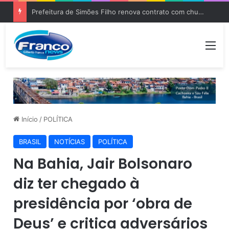
Prefeitura de Simões Filho renova contrato com churrascaria por quase R$ 1 milhão
Me
Início
/
POLÍTICA
BRASIL
NOTÍCIAS
POLÍTICA
Na Bahia, Jair Bolsonaro
diz ter chegado à
presidência por ‘obra de
Deus’ e critica adversários