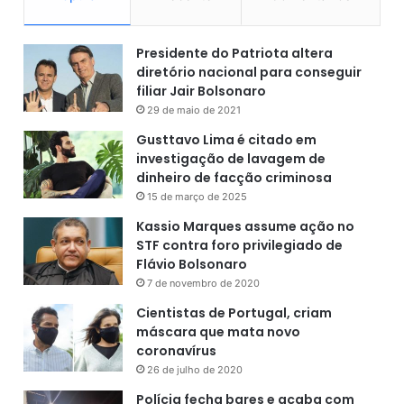
F
e
d
Presidente do Patriota altera
e
diretório nacional para conseguir
r
filiar Jair Bolsonaro
a
29 de maio de 2021
l
Gusttavo Lima é citado em
investigação de lavagem de
dinheiro de facção criminosa
15 de março de 2025
Kassio Marques assume ação no
STF contra foro privilegiado de
Flávio Bolsonaro
7 de novembro de 2020
Cientistas de Portugal, criam
máscara que mata novo
coronavírus
26 de julho de 2020
Polícia fecha bares e acaba com