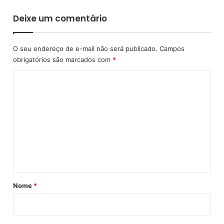
e
c
Deixe um comentário
a
i
n
O seu endereço de e-mail não será publicado.
Campos
a
obrigatórios são marcados com
*
m
a
C
n
o
h
m
ã
d
e
e
n
s
t
t
a
á
q
u
r
Nome
*
i
i
n
o
t