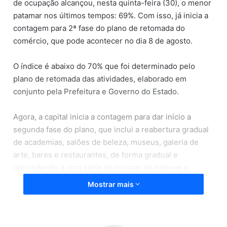
de ocupação alcançou, nesta quinta-feira (30), o menor
patamar nos últimos tempos: 69%. Com isso, já inicia a
contagem para 2ª fase do plano de retomada do
comércio, que pode acontecer no dia 8 de agosto.
O índice é abaixo do 70% que foi determinado pelo
plano de retomada das atividades, elaborado em
conjunto pela Prefeitura e Governo do Estado.
Agora, a capital inicia a contagem para dar início a
segunda fase do plano, que inclui a reabertura gradual
de academias, salões de beleza, museus, galeria de
arte, bares e restaurantes, de forma gradual e
obecedendo à uma série de normas de higiene e
distanciamento social.
Mostrar mais
Para que entre em vigor, é preciso que a taxa de
ocupação dos leitos de UTI se mantenha abaixo de 70%