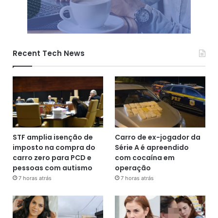
Recent Tech News
STF amplia isenção de
Carro de ex-jogador da
imposto na compra do
Série A é apreendido
carro zero para PCD e
com cocaína em
pessoas com autismo
operação
7 horas atrás
7 horas atrás