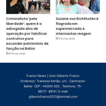
Criminalista ‘pela
Suzane von Richthofen é
liberdade’: quem é a
flagrada em
advogada alvo de
supermercado e
operação por falsificar
internautas reagem
contratos para
8 horas atrás
esconder patrimônio de
facção na Bahia
8 horas atrás
Franco News | Com Gilberto Franco
Endereço: Travessa Adrião, s/n , Cachoeira-
Bahia- CEP : 44300-000 , Telefone: 75-
98117- 8819 | E-mail:
gilbertofranco2012@hotmail.com