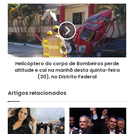
m
H
i
e
o
l
l
i
ó
c
g
ó
i
p
c
t
o
e
n
Helicóptero do corpo de Bombeiros perde
r
°
altitude e cai na manhã desta quinta-feira
o
1
d
(30), no Distrito Federal
1
o
9
c
Artigos relacionados
,
o
C
r
a
p
c
o
h
d
o
e
e
B