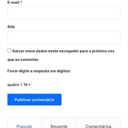
a
E-mail
*
-
f
e
i
Site
r
a
(
3
Salvar meus dados neste navegador para a próxima vez
0
que eu comentar.
)
,
Favor digite a resposta em dígitos:
n
o
D
quatro + 19 =
i
s
t
r
i
t
Popular
Recente
Comentários
o