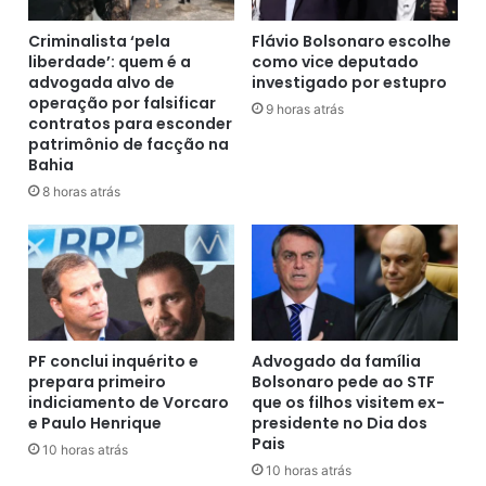
i
o
r
m
Criminalista ‘pela
Flávio Bolsonaro escolhe
a
liberdade’: quem é a
como vice deputado
b
advogada alvo de
investigado por estupro
-
e
operação por falsificar
B
i
9 horas atrás
contratos para esconder
A
r
patrimônio de facção na
-
o
Bahia
(
s
8 horas atrás
2
p
9
e
/
r
0
d
7
e
/
a
2
l
0
t
PF conclui inquérito e
Advogado da família
2
prepara primeiro
Bolsonaro pede ao STF
i
indiciamento de Vorcaro
que os filhos visitem ex-
0
t
e Paulo Henrique
presidente no Dia dos
)
u
Pais
d
10 horas atrás
10 horas atrás
e