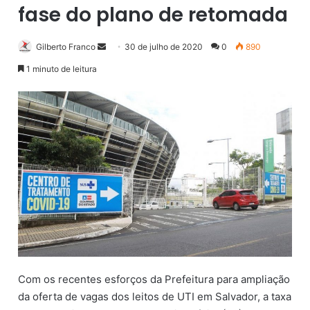
fase do plano de retomada
Gilberto Franco
M
30 de julho de 2020
0
890
a
1 minuto de leitura
n
d
e
u
m
e
-
m
a
i
l
Com os recentes esforços da Prefeitura para ampliação
da oferta de vagas dos leitos de UTI em Salvador, a taxa