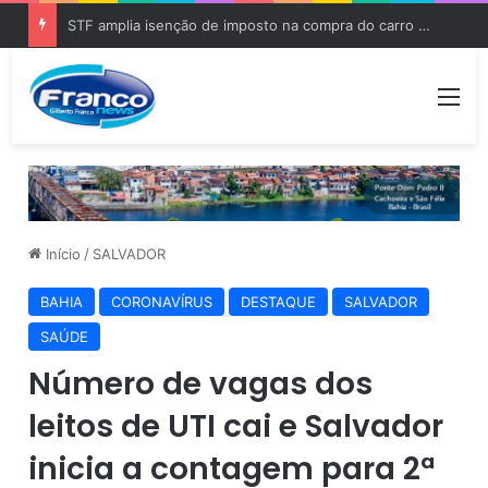
STF amplia isenção de imposto na compra do carro zero para PCD e pessoas com autismo
Me
Início
/
SALVADOR
BAHIA
CORONAVÍRUS
DESTAQUE
SALVADOR
SAÚDE
Número de vagas dos
leitos de UTI cai e Salvador
inicia a contagem para 2ª