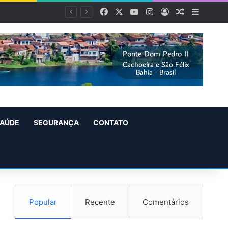
Facebook
X
YouTube
Instagram
Entrar
Artigo alea
Barra L
AÚDE
SEGURANÇA
CONTATO
Popular
Recente
Comentários