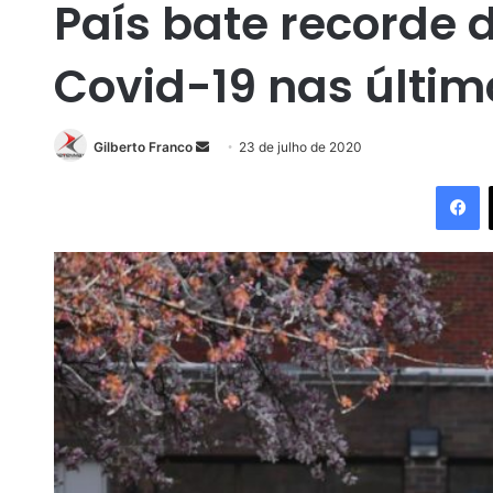
País bate recorde 
Covid-19 nas últim
Gilberto Franco
M
23 de julho de 2020
a
Facebook
n
d
e
u
m
e
-
m
a
i
l