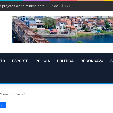
 projeta Salário mínimo para 2027 de R$ 1.717 “Aumento de R$ 96”
NTO
ESPORTE
POLÍCIA
POLÍTICA
RECÔNCAVO
S
9 nas últimas 24h
DE