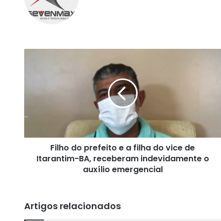
bsi
ce
tag
te
bo
ra
ok
m
F
i
l
h
o
d
o
p
r
Filho do prefeito e a filha do vice de
e
Itarantim-BA, receberam indevidamente o
f
e
auxílio emergencial
i
t
o
Artigos relacionados
e
a