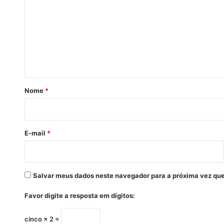
m
m
-
B
e
A
n
,
t
r
e
á
c
r
e
Nome
*
b
i
e
o
r
a
E-mail
*
m
i
n
d
Salvar meus dados neste navegador para a próxima vez que
e
v
Favor digite a resposta em dígitos:
i
d
cinco × 2 =