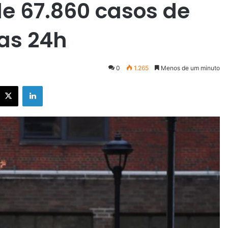
de 67.860 casos de
as 24h
0
1.265
Menos de um minuto
X
Linkedin