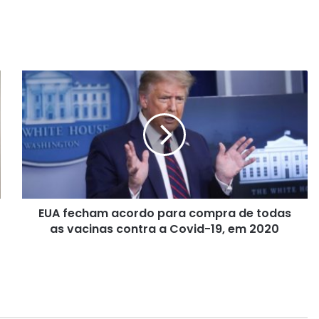
E
U
A
f
e
c
h
a
m
EUA fecham acordo para compra de todas
a
as vacinas contra a Covid-19, em 2020
c
o
r
d
o
p
a