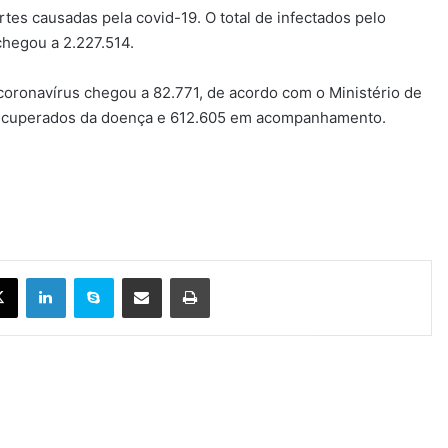
tes causadas pela covid-19. O total de infectados pelo
chegou a 2.227.514.
 coronavírus chegou a 82.771, de acordo com o Ministério de
s recuperados da doença e 612.605 em acompanhamento.
X
Linkedin
Skype
Compartilhar via e-mail
Imprimir