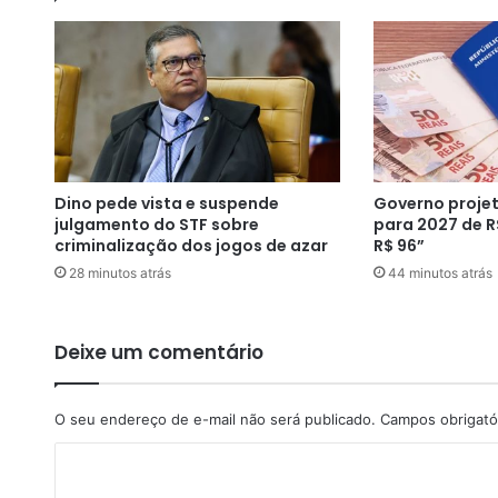
f
i
l
h
a
d
o
v
Dino pede vista e suspende
Governo projet
i
julgamento do STF sobre
para 2027 de R
c
criminalização dos jogos de azar
R$ 96”
e
28 minutos atrás
44 minutos atrás
d
e
I
t
Deixe um comentário
a
r
a
O seu endereço de e-mail não será publicado.
Campos obrigató
n
C
t
i
o