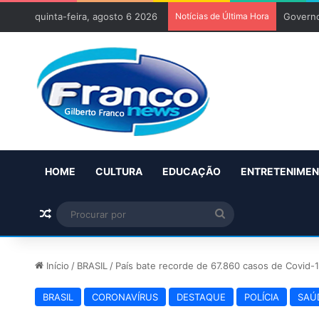
quinta-feira, agosto 6 2026
Notícias de Última Hora
Governo
HOME
CULTURA
EDUCAÇÃO
ENTRETENIME
Artigo aleatório
Procurar
por
Início
/
BRASIL
/
País bate recorde de 67.860 casos de Covid-1
BRASIL
CORONAVÍRUS
DESTAQUE
POLÍCIA
SAÚ