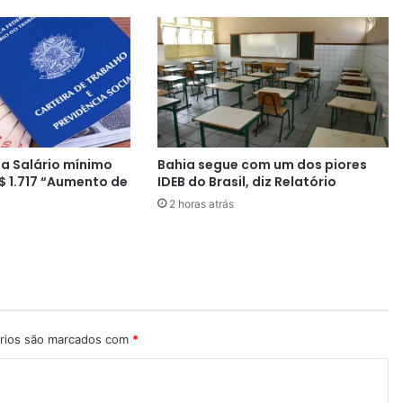
r
a
c
o
m
p
r
a
a Salário mínimo
Bahia segue com um dos piores
d
$ 1.717 “Aumento de
IDEB do Brasil, diz Relatório
e
2 horas atrás
t
o
d
a
s
a
s
v
rios são marcados com
*
a
c
i