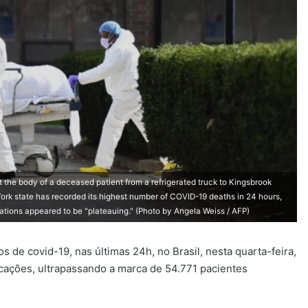
the body of a deceased patient from a refrigerated truck to Kingsbrook
ork state has recorded its highest number of COVID-19 deaths in 24 hours,
ations appeared to be "plateauing." (Photo by Angela Weiss / AFP)
 de covid-19, nas últimas 24h, no Brasil, nesta quarta-feira,
cações, ultrapassando a marca de 54.771 pacientes