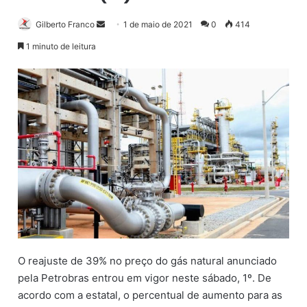
Gilberto Franco
M
1 de maio de 2021
0
414
a
1 minuto de leitura
n
d
e
u
m
e
-
m
a
i
l
O reajuste de 39% no preço do gás natural anunciado
pela Petrobras entrou em vigor neste sábado, 1º. De
acordo com a estatal, o percentual de aumento para as