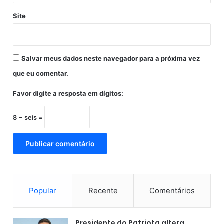
u
s
Site
Salvar meus dados neste navegador para a próxima vez
que eu comentar.
Favor digite a resposta em dígitos:
8 − seis =
Popular
Recente
Comentários
Presidente do Patriota altera