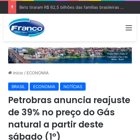
Bets tiraram R$ 62,5 bilhões das famílias brasileiras em 2025
Me
Início
/
ECONOMIA
BRASIL
ECONOMIA
NOTÍCIAS
Petrobras anuncia reajuste
de 39% no preço do Gás
natural a partir deste
sábado (1º)