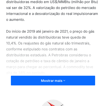
distribuidoras medido em US$/MMBtu (milhão por Btu)
vai ser de 32%. A valorização do petróleo do mercado
internacional e a desvalorização do real impulsionaram
o aumento.
Do início de 2019 até janeiro de 2021, o preço do gás
natural vendido às distribuidoras teve queda de
10,4%. Os reajustes do gás natural são trimestrais,
conforme estipulado nos contratos com as
distribuidoras estaduais. A Petrobras considerou o
cotação de petróleo e taxa de câmbio de janeiro a
março para chegar ao percentual. A commodity teve
alta de 38% no período.
Mostrar mais
Entra no cálculo ainda, o custo do transporte até o
ponto de entrega das distribuidoras. O gasto é
atualizado anualmente em maio pelo IGP-M (Índice
Geral de Preços Mercado), que acumulou alta de 31%.