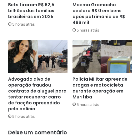
v
Bets tiraram R$ 62,5
Moema Gramacho
a
e
bilhões das famílias
declara R$ 0 em bens
r
brasileiras em 2025
após patrimônio de R$
r
a
486 mil
n
t
5 horas atrás
a
5 horas atrás
o
d
n
o
a
r
d
d
e
o
o
R
r
i
a
Advogada alvo de
Polícia Militar apreende
o
ç
operação fraudou
drogas e motocicleta
a
ã
contrato de aluguel para
durante operação em
p
o
tentar recuperar carro
Muritiba
ó
de facção apreendido
'
5 horas atrás
pela polícia
s
c
i
o
5 horas atrás
m
n
p
t
Deixe um comentário
e
r