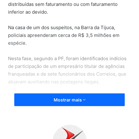
distribuídas sem faturamento ou com faturamento
inferior ao devido.
Na casa de um dos suspeitos, na Barra da Tijuca,
policiais apreenderam cerca de R$ 3,5 milhões em
espécie.
Nesta fase, segundo a PF, foram identificados indícios
de participação de um empresário titular de agências
franqueadas e de sete funcionários dos Correios, que
atuavam auxiliando nas postagens ilegais.
Equipes saíram da Superintendência da PF no Rio, na
Mostrar mais
Praça Mauá, no fim da madrugada, para cumprir seis
mandados:
Um na Barra;
Um Realengo;