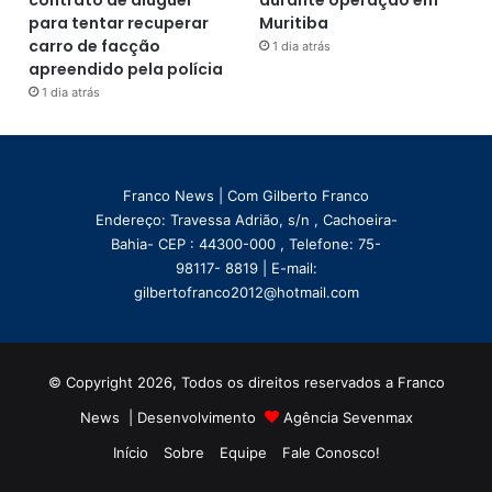
contrato de aluguel
durante operação em
para tentar recuperar
Muritiba
carro de facção
1 dia atrás
apreendido pela polícia
1 dia atrás
Franco News | Com Gilberto Franco
Endereço: Travessa Adrião, s/n , Cachoeira-
Bahia- CEP : 44300-000 , Telefone: 75-
98117- 8819 | E-mail:
gilbertofranco2012@hotmail.com
© Copyright 2026, Todos os direitos reservados a Franco
News | Desenvolvimento
Agência Sevenmax
Início
Sobre
Equipe
Fale Conosco!