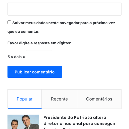
s
t
a
t
Salvar meus dados neste navegador para a próxima vez
e
r
que eu comentar.
ç
a
Favor digite a resposta em dígitos:
-
f
5 × dois =
e
i
r
a
(
4
)
Popular
Recente
Comentários
Presidente do Patriota altera
diretório nacional para conseguir