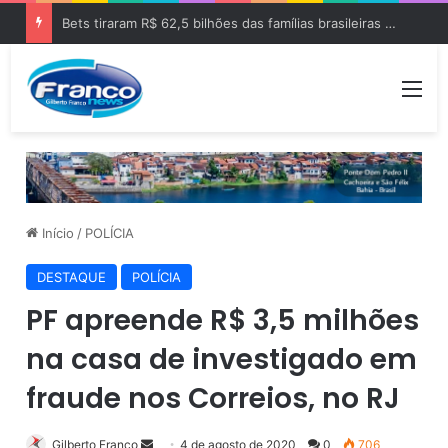
Bets tiraram R$ 62,5 bilhões das famílias brasileiras em 2025
Me
Início
/
POLÍCIA
DESTAQUE
POLÍCIA
PF apreende R$ 3,5 milhões
na casa de investigado em
fraude nos Correios, no RJ
Gilberto Franco
M
4 de agosto de 2020
0
706