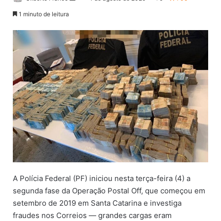
a
1 minuto de leitura
n
d
e
u
m
e
-
m
a
i
l
A Polícia Federal (PF) iniciou nesta terça-feira (4) a
segunda fase da Operação Postal Off, que começou em
setembro de 2019 em Santa Catarina e investiga
fraudes nos Correios — grandes cargas eram